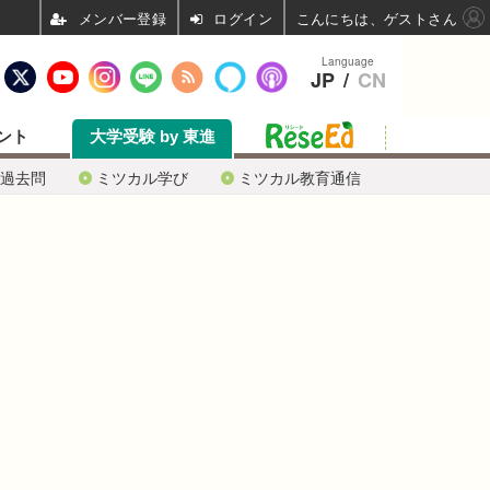
ログイン
こんにちは、ゲストさん
Language
JP
/
CN
ント
大学受験 by 東進
過去問
ミツカル学び
ミツカル教育通信