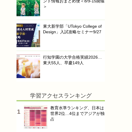
ント情報おまとめ便＜8/9-15開催
＞
東大新学部「UTokyo College of
Design」入試攻略セミナー9/27
行知学園の大学合格実績2026…
東大55人、早慶149人
学習アクセスランキング
教育水準ランキング、日本は
世界2位…4位までアジアが独
占