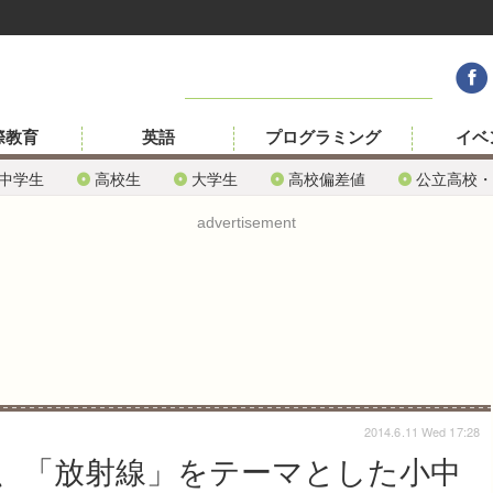
際教育
英語
プログラミング
イベ
中学生
高校生
大学生
高校偏差値
公立高校・
advertisement
2014.6.11 Wed 17:28
、「放射線」をテーマとした小中