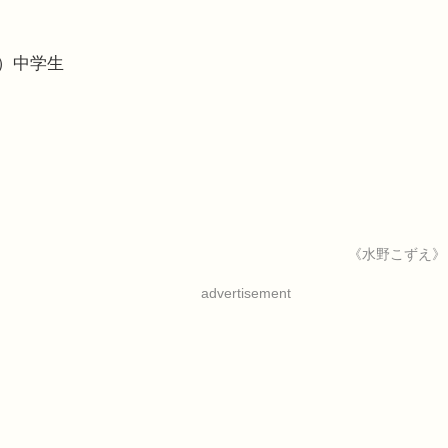
！
日）中学生
《水野こずえ》
advertisement