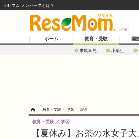
リセマム メンバーズ
ホーム
教育・受験
国
未就学児
小学生
ホーム
›
教育・受験
›
学習
›
記事
教育・受験
学習
【夏休み】お茶の水女子大