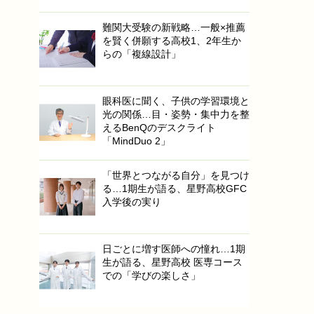
難関大受験の新戦略…一般×推薦
を賢く併願する高校1、2年生か
らの「複線設計」
眼科医に聞く、子供の学習環境と
光の関係…目・姿勢・集中力を整
えるBenQのデスクライト
「MindDuo 2」
「世界とつながる自分」を見つけ
る…1期生が語る、星野高校GFC
入学後の実り
日ごとに増す医師への憧れ…1期
生が語る、星野高校 医専コース
での「学びの楽しさ」