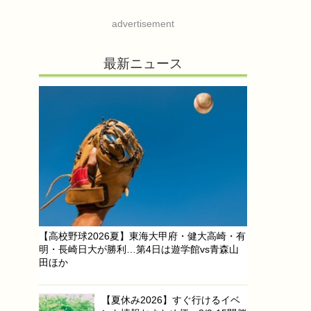
advertisement
最新ニュース
【高校野球2026夏】東海大甲府・健大高崎・有
明・長崎日大が勝利…第4日は遊学館vs青森山
田ほか
【夏休み2026】すぐ行けるイベ