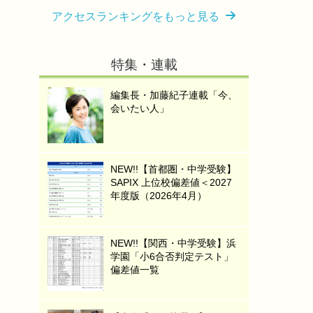
アクセスランキングをもっと見る
特集・連載
編集長・加藤紀子連載「今、
会いたい人」
NEW!!【首都圏・中学受験】
SAPIX 上位校偏差値＜2027
年度版（2026年4月）
NEW!!【関西・中学受験】浜
学園「小6合否判定テスト」
偏差値一覧