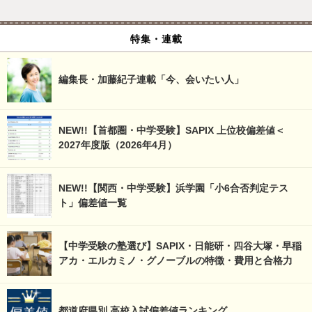
特集・連載
編集長・加藤紀子連載「今、会いたい人」
NEW!!【首都圏・中学受験】SAPIX 上位校偏差値＜
2027年度版（2026年4月）
NEW!!【関西・中学受験】浜学園「小6合否判定テス
ト」偏差値一覧
【中学受験の塾選び】SAPIX・日能研・四谷大塚・早稲
アカ・エルカミノ・グノーブルの特徴・費用と合格力
都道府県別 高校入試偏差値ランキング