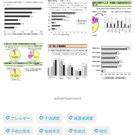
advertisement
アレルギー
子供調査
保護者調査
子供の安全
未就学児
乳幼児
幼児