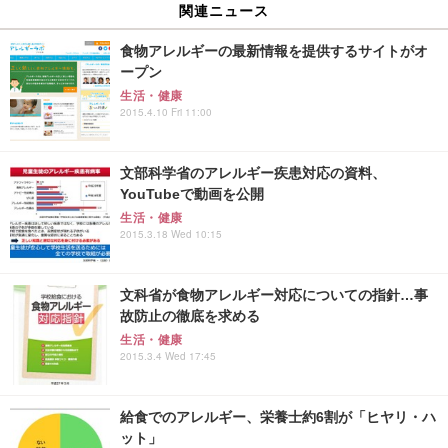
関連ニュース
食物アレルギーの最新情報を提供するサイトがオ
ープン
生活・健康
2015.4.10 Fri 11:00
文部科学省のアレルギー疾患対応の資料、
YouTubeで動画を公開
生活・健康
2015.3.18 Wed 10:15
文科省が食物アレルギー対応についての指針…事
故防止の徹底を求める
生活・健康
2015.3.4 Wed 17:45
給食でのアレルギー、栄養士約6割が「ヒヤリ・ハ
ット」