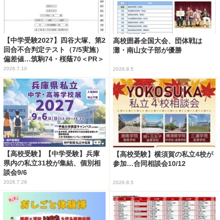
【中学受験2027】四谷大塚、第2
高校囲碁全国大会、団体戦は
回合不合判定テスト（7/5実施）
灘・南山女子部が優勝
偏差値…筑駒74・桜蔭70＜PR＞
2026.7.10
2026.8.5
【高校受験】【中学受験】兵庫
【高校受験】横須賀の私立4校が
県内の私立31校が集結、個別相
参加…合同相談会10/12
談会9/6
2026.7.28
2026.8.5