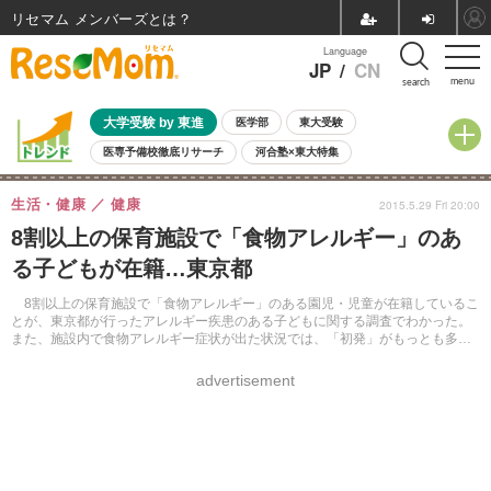
リセマム メンバーズ
Language
JP
/
CN
menu
search
大学受験 by 東進
医学部
東大受験
医専予備校徹底リサーチ
河合塾×東大特集
親子で考える大学選び
高校受験
中学受験
小学校受験
生活・健康
健康
2015.5.29 Fri 20:00
共通テスト
夏休み
8月開催学校説明会・相談会
8割以上の保育施設で「食物アレルギー」のあ
8月開催イベント・WS
全国公立高校 過去問
人気記事
る子どもが在籍…東京都
自由研究教材（小学生向け）
自由研究教材（中学生向け）
ランキング
8割以上の保育施設で「食物アレルギー」のある園児・児童が在籍しているこ
とが、東京都が行ったアレルギー疾患のある子どもに関する調査でわかった。
また、施設内で食物アレルギー症状が出た状況では、「初発」がもっとも多
い。
advertisement