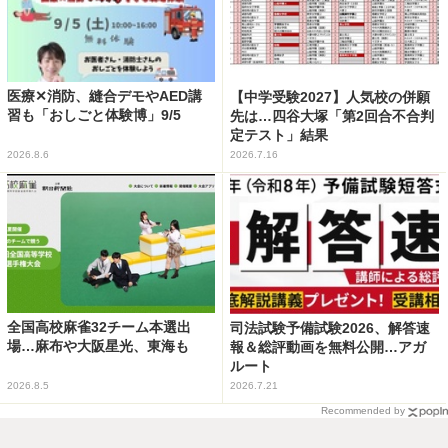
医療✕消防、縫合デモやAED講
【中学受験2027】人気校の併願
習も「おしごと体験博」9/5
先は…四谷大塚「第2回合不合判
定テスト」結果
2026.8.6
2026.7.16
全国高校麻雀32チーム本選出
司法試験予備試験2026、解答速
場…麻布や大阪星光、東海も
報＆総評動画を無料公開…アガ
ルート
2026.8.5
2026.7.21
Recommended by