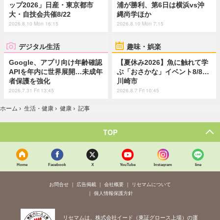
ップ2026」日産・東京都市
浦が勝利、第6日は横浜vs沖
大・自技会共催8/22
縄尚学ほか
2026.8.10 Mon 16:15
2026.8.10 Mon 7:15
デジタル生活
趣味・娯楽
Google、アプリ向け年齢確認
【夏休み2026】魚に触れて学
APIを年内に世界展開…未成年
ぶ「おさかな」イベント8/8…
者保護を強化
川崎市
2026.7.31 Fri 13:45
2026.8.7 Fri 10:45
ホーム
›
生活・健康
›
健康
›
記事
TOP
Home
Facebook
X
YouTube
Instagram
line
お問合せ
広告掲載
会社概要
リセマムについて
個人情報保護方針
リセマムは、株式会社イード（東証グロース上場）の運