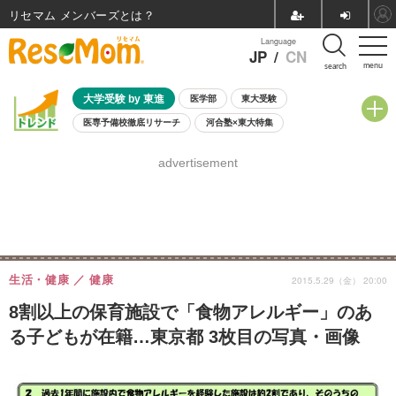
リセマム メンバーズ
Language
JP
/
CN
menu
search
大学受験 by 東進
医学部
東大受験
医専予備校徹底リサーチ
河合塾×東大特集
親子で考える大学選び
高校受験
中学受験
小学校受験
advertisement
共通テスト
夏休み
8月開催学校説明会・相談会
8月開催イベント・WS
全国公立高校 過去問
人気記事
自由研究教材（小学生向け）
自由研究教材（中学生向け）
ランキング
生活・健康
健康
2015.5.29（金） 20:00
8割以上の保育施設で「食物アレルギー」のあ
る子どもが在籍…東京都 3枚目の写真・画像