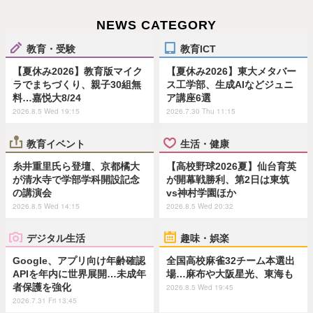
NEWS CATEGORY
教育・受験
教育ICT
【夏休み2026】教育版マイク
【夏休み2026】東大メタバー
ラでまちづくり、親子30組無
ス工学部、生成AIなどジュニ
料…嘉悦大8/24
ア講座6選
2026.8.5 Wed 19:15
2026.7.30 Thu 11:15
教育イベント
生活・健康
糸井重里氏ら登壇、京都橘大
【高校野球2026夏】仙台育英
が清水寺で学部学科開設記念
が開幕戦勝利、第2日は東筑
の講演会
vs神村学園ほか
2026.8.5 Wed 14:15
2026.8.5 Wed 20:32
デジタル生活
趣味・娯楽
Google、アプリ向け年齢確認
全国高校麻雀32チーム本選出
APIを年内に世界展開…未成年
場…麻布や大阪星光、東海も
者保護を強化
2026.8.5 Wed 19:45
2026.7.31 Fri 13:45