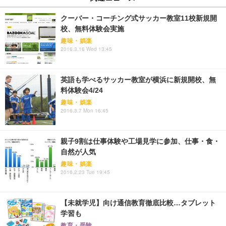
クーバー・コーチング式サッカー教室11校新規開
校、無料体験会実施
趣味・娯楽
2016.3.16 Wed 13:45
英語も学べるサッカー教室が横浜に新規開校、無
料体験会4/24
趣味・娯楽
2016.3.7 Mon 16:45
親子9割は仕事体験や工場見学に参加、仕事・食・
自然が人気
趣味・娯楽
2016.2.23 Tue 19:45
【未就学児】向け通信教育徹底比較…タブレット
学習も
教育・受験