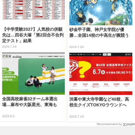
【中学受験2027】人気校の併願
砂金甲子園、神戸女学院が優
先は…四谷大塚「第2回合不合判
勝…全国14校の中高生が腕競う
定テスト」結果
2026.7.16
2026.7.29
全国高校麻雀32チーム本選出
渋幕や東大寺学園など40校、高
場…麻布や大阪星光、東海も
校生クイズTOKYOラウンドへ
2026.8.5
2026.7.29
Recommended by