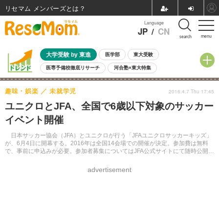
リセマム メンバーズ
Language
JP
/
CN
menu
search
大学受験 by 東進
医学部
東大受験
医専予備校徹底リサーチ
河合塾×東大特集
親子で考える大学選び
高校受験
中学受験
小学校受験
趣味・娯楽
未就学児
2016.4.7 Thu 17:45
共通テスト
夏休み
8月開催学校説明会・相談会
ユニクロとJFA、全国で6歳以下対象のサッカー
8月開催イベント・WS
全国公立高校 過去問
人気記事
イベント開催
自由研究教材（小学生向け）
自由研究教材（中学生向け）
ランキング
日本サッカー協会（JFA）とユニクロが行う「JFAユニクロサッカーキッズ」
が、6月4日に開幕する。2016年は全国14会場での開催が決定。参加費は無料
で、事前に申込みが必要。参加者募集についてはJFA公式サイトにて随時公開さ
れる。
advertisement