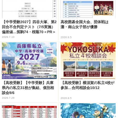
【中学受験2027】四谷大塚、第2
高校囲碁全国大会、団体戦は
回合不合判定テスト（7/5実施）
灘・南山女子部が優勝
偏差値…筑駒74・桜蔭70＜PR＞
2026.7.10
2026.8.5
【高校受験】【中学受験】兵庫
【高校受験】横須賀の私立4校が
県内の私立31校が集結、個別相
参加…合同相談会10/12
談会9/6
2026.7.28
2026.8.5