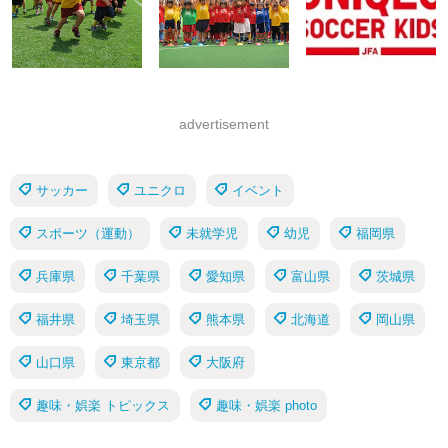
advertisement
サッカー
ユニクロ
イベント
スポーツ（運動）
未就学児
幼児
福岡県
兵庫県
千葉県
愛知県
富山県
茨城県
福井県
埼玉県
熊本県
北海道
岡山県
山口県
東京都
大阪府
趣味・娯楽 トピックス
趣味・娯楽 photo