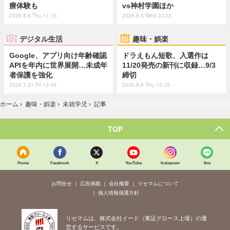
療体験も
vs神村学園ほか
2026.8.6 Thu 11:15
2026.8.5 Wed 20:32
デジタル生活
趣味・娯楽
Google、アプリ向け年齢確認
ドラえもん短歌、入選作は
APIを年内に世界展開…未成年
11/20発売の新刊に収録…9/3
者保護を強化
締切
2026.7.31 Fri 13:45
2026.8.6 Thu 15:15
ホーム
›
趣味・娯楽
›
未就学児
›
記事
TOP
Home
Facebook
X
YouTube
Instagram
line
お問合せ
広告掲載
会社概要
リセマムについて
個人情報保護方針
リセマムは、株式会社イード（東証グロース上場）の運
営するサービスです。