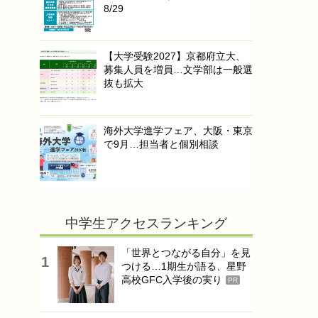
8/29
【大学受験2027】京都府立大、
募集人員を増員…文学部は一般選
抜も拡大
海外大学進学フェア、大阪・東京
で9月…担当者と個別相談
中学生アクセスランキング
「世界とつながる自分」を見
つける…1期生が語る、星野
高校GFC入学後の実り
PR