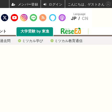
ログイン
こんにちは、ゲストさん
Language
JP
/
CN
ント
大学受験 by 東進
過去問
ミツカル学び
ミツカル教育通信