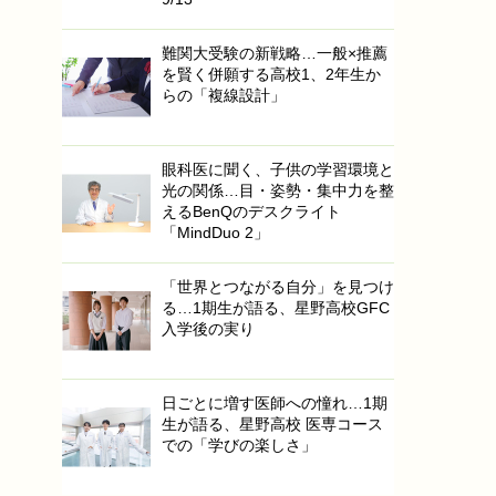
難関大受験の新戦略…一般×推薦
を賢く併願する高校1、2年生か
らの「複線設計」
眼科医に聞く、子供の学習環境と
光の関係…目・姿勢・集中力を整
えるBenQのデスクライト
「MindDuo 2」
「世界とつながる自分」を見つけ
る…1期生が語る、星野高校GFC
入学後の実り
日ごとに増す医師への憧れ…1期
生が語る、星野高校 医専コース
での「学びの楽しさ」