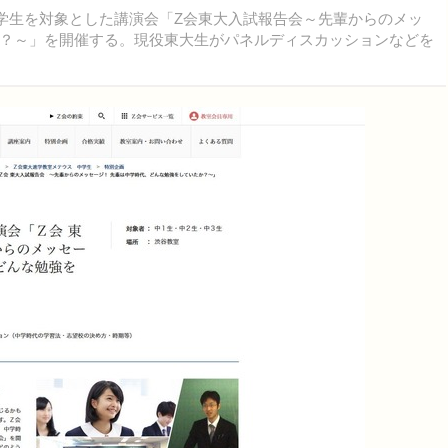
学生を対象とした講演会「Z会東大入試報告会～先輩からのメッ
？～」を開催する。現役東大生がパネルディスカッションなどを