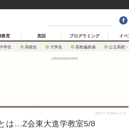
際教育
英語
プログラミング
イベ
中学生
高校生
大学生
高校偏差値
公立高校・
advertisement
2016.4.13 Wed 11:15
は…Z会東大進学教室5/8