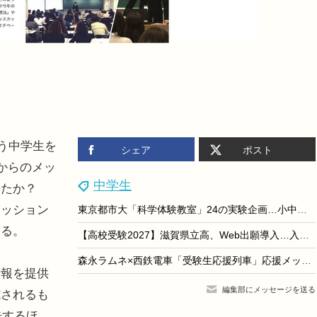
う中学生を
シェア
ポスト
からのメッ
中学生
いたか？
カッション
東京都市大「科学体験教室」24の実験企画…小中向け9/6
する。
【高校受験2027】滋賀県立高、Web出願導入…入試制度パンフ公開
森永ラムネ×西鉄電車「受験生応援列車」応援メッセージ8/12より募集
報を提供
編集部にメッセージを送る
施されるも
告するほ