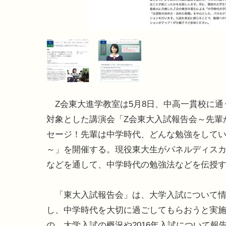
Z会東大進学教室は5月8日、中高一貫校に通
対象とした講演会「Z会東大入試報告会～先輩
セージ！先輩は中学時代、どんな勉強をして
～」を開催する。現役東大生がパネルディス
などを通して、中学時代の勉強法などを伝授
「東大入試報告会」は、大学入試について情
し、中学時代を大切に過ごしてもらおうと実
の。大学入試の概況や2016年入試について報