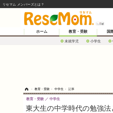
リセマム メンバーズ
ホーム
教育・受験
国
未就学児
小学生
ホーム
›
教育・受験
›
中学生
›
記事
教育・受験
中学生
東大生の中学時代の勉強法と