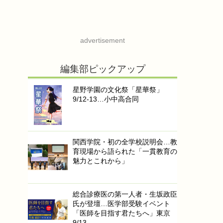
advertisement
編集部ピックアップ
星野学園の文化祭「星華祭」
9/12-13…小中高合同
関西学院・初の全学校説明会…教
育現場から語られた「一貫教育の
魅力とこれから」
総合診療医の第一人者・生坂政臣
氏が登壇…医学部受験イベント
「医師を目指す君たちへ」東京
9/13