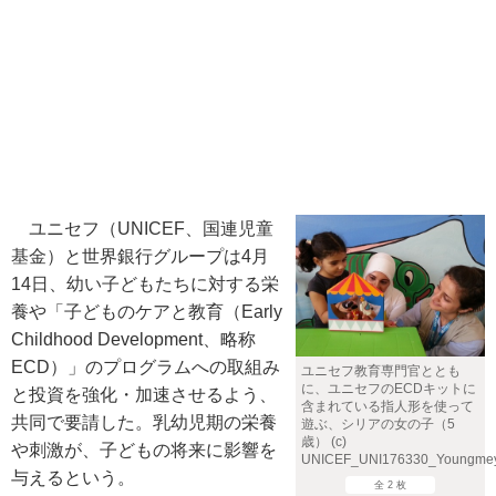
ユニセフ（UNICEF、国連児童
基金）と世界銀行グループは4月
14日、幼い子どもたちに対する栄
養や「子どものケアと教育（Early
Childhood Development、略称
ECD）」のプログラムへの取組み
ユニセフ教育専門官ととも
に、ユニセフのECDキットに
と投資を強化・加速させるよう、
含まれている指人形を使って
共同で要請した。乳幼児期の栄養
遊ぶ、シリアの女の子（5
歳） (c)
や刺激が、子どもの将来に影響を
UNICEF_UNI176330_Youngme
与えるという。
全 2 枚