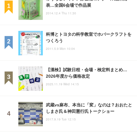
表…全国6会場で作品展
2014.12.4 Thu 11:30
科博とトヨタの科学教室でホバークラフトを
つくろう
2011.5.9 Mon 10:04
【漢検】試験日程・会場・検定料まとめ…
2026年度から価格改定
2025.11.19 Wed 14:15
武蔵vs麻布、本当に「変」なのは？おおたと
しまさ氏＆神田憲行氏トークショー
2017.9.19 Tue 12:15