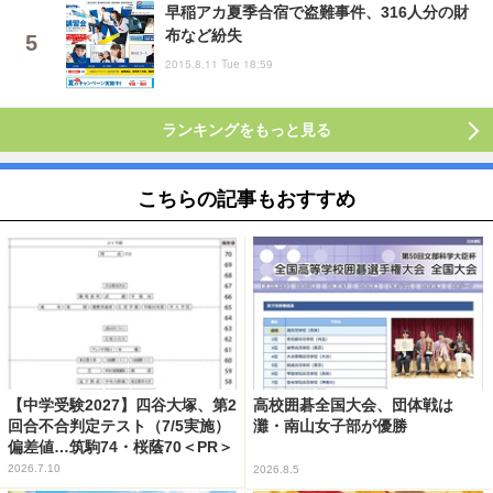
早稲アカ夏季合宿で盗難事件、316人分の財
布など紛失
2015.8.11 Tue 18:59
ランキングをもっと見る
こちらの記事もおすすめ
【中学受験2027】四谷大塚、第2
高校囲碁全国大会、団体戦は
回合不合判定テスト（7/5実施）
灘・南山女子部が優勝
偏差値…筑駒74・桜蔭70＜PR＞
2026.7.10
2026.8.5