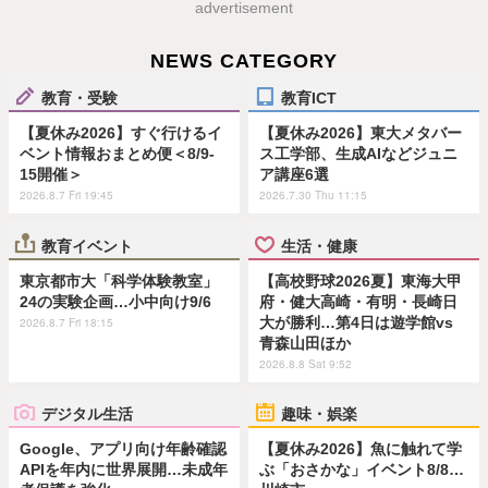
advertisement
NEWS CATEGORY
教育・受験
教育ICT
【夏休み2026】すぐ行けるイ
【夏休み2026】東大メタバー
ベント情報おまとめ便＜8/9-
ス工学部、生成AIなどジュニ
15開催＞
ア講座6選
2026.8.7 Fri 19:45
2026.7.30 Thu 11:15
教育イベント
生活・健康
東京都市大「科学体験教室」
【高校野球2026夏】東海大甲
24の実験企画…小中向け9/6
府・健大高崎・有明・長崎日
大が勝利…第4日は遊学館vs
2026.8.7 Fri 18:15
青森山田ほか
2026.8.8 Sat 9:52
デジタル生活
趣味・娯楽
Google、アプリ向け年齢確認
【夏休み2026】魚に触れて学
APIを年内に世界展開…未成年
ぶ「おさかな」イベント8/8…