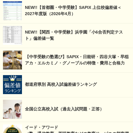
NEW!!【首都圏・中学受験】SAPIX 上位校偏差値＜
2027年度版（2026年4月）
NEW!!【関西・中学受験】浜学園「小6合否判定テス
ト」偏差値一覧
【中学受験の塾選び】SAPIX・日能研・四谷大塚・早稲
アカ・エルカミノ・グノーブルの特徴・費用と合格力
都道府県別 高校入試偏差値ランキング
全国公立高校入試（過去入試問題・正答）
イード・アワード