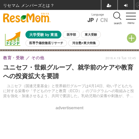
リセマム メンバーズ
Language
JP
/
CN
menu
search
大学受験 by 東進
医学部
東大受験
医専予備校徹底リサーチ
河合塾×東大特集
親子で考える大学選び
高校受験
中学受験
小学校受験
教育・受験
その他
2016.4.19 Tue 10:45
共通テスト
夏休み
8月開催学校説明会・相談会
ユニセフ・世銀グループ、就学前のケアや教育
8月開催イベント・WS
全国公立高校 過去問
人気記事
への投資拡大を要請
自由研究教材（小学生向け）
自由研究教材（中学生向け）
ランキング
ユニセフ（国連児童基金）と世界銀行グループは4月14日、幼い子どもたち
に対する栄養や「子どものケアと教育（ECD）」のプログラムへの取組みと投
資を強化・加速させるよう、共同で要請した。乳幼児期の栄養や刺激が、子ど
もの将来に影響を与えるという。
advertisement