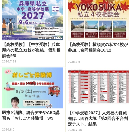
【高校受験】【中学受験】兵庫
【高校受験】横須賀の私立4校が
県内の私立31校が集結、個別相
参加…合同相談会10/12
談会9/6
2026.7.28
2026.8.5
医療✕消防、縫合デモやAED講
【中学受験2027】人気校の併願
習も「おしごと体験博」9/5
先は…四谷大塚「第2回合不合判
定テスト」結果
2026.8.6
2026.7.16