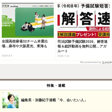
全国高校麻雀32チーム本選出
司法試験予備試験2026、解答速
場…麻布や大阪星光、東海も
報＆総評動画を無料公開…アガ
ルート
2026.8.5
2026.7.21
Recommended by
特集・連載
編集長・加藤紀子連載「今、会いたい人」