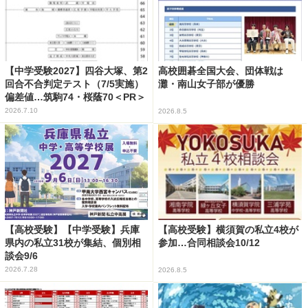
【中学受験2027】四谷大塚、第2
高校囲碁全国大会、団体戦は
回合不合判定テスト（7/5実施）
灘・南山女子部が優勝
偏差値…筑駒74・桜蔭70＜PR＞
2026.7.10
2026.8.5
【高校受験】【中学受験】兵庫
【高校受験】横須賀の私立4校が
県内の私立31校が集結、個別相
参加…合同相談会10/12
談会9/6
2026.7.28
2026.8.5