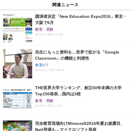
関連ニュース
講演者決定「New Education Expo2016」東京・
大阪で6月
教育・受験
2016.4.4 Mon 13:45
先生にもっと便利を…世界で拡がる「Google
Classroom」の機能と利便性
教育ICT
2016.3.17 Thu 19:15
THE世界大学ランキング、創立50年未満の大学
Top150発表…国内は3校
教育・受験
2016.4.7 Thu 11:27
完全教育現場向けMinecraft2016年夏お披露目、
Bett登場も…マイクロソフト発表