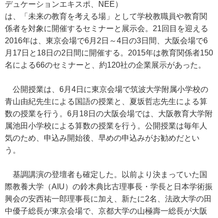
デュケーションエキスポ、NEE）
は、「未来の教育を考える場」として学校教職員や教育関
係者を対象に開催するセミナーと展示会。21回目を迎える
2016年は、東京会場で6月2日～4日の3日間、大阪会場で6
月17日と18日の2日間に開催する。2015年は教育関係者150
名による66のセミナーと、約120社の企業展示があった。
公開授業は、6月4日に東京会場で筑波大学附属小学校の
青山由紀先生による国語の授業と、夏坂哲志先生による算
数の授業を行う。6月18日の大阪会場では、大阪教育大学附
属池田小学校による算数の授業を行う。公開授業は毎年人
気のため、申込み開始後、早めの申込みがお勧めだとい
う。
基調講演の登壇者も確定した。以前より決まっていた国
際教養大学（AIU）の鈴木典比古理事長・学長と日本学術振
興会の安西祐一郎理事長に加え、新たに2名、法政大学の田
中優子総長が東京会場で、京都大学の山極壽一総長が大阪