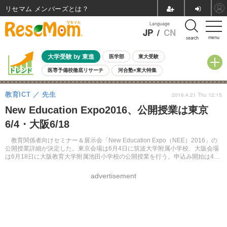
リセマム メンバーズ
Language
JP
/
CN
menu
search
大学受験 by 東進
医学部
東大受験
医専予備校徹底リサーチ
河合塾×東大特集
親子で考える大学選び
高校受験
中学受験
小学校受験
教育ICT
先生
2016.4.21 Thu 12:15
共通テスト
夏休み
8月開催学校説明会・相談会
New Education Expo2016、公開授業は東京
8月開催イベント・WS
全国公立高校 過去問
人気記事
6/4・大阪6/18
自由研究教材（小学生向け）
自由研究教材（中学生向け）
ランキング
教育関係者向けセミナー＆展示会「New Education Expo（NEE）2016」の
公開授業詳細が決定した。東京会場は6月4日に筑波大学附属小学校、大阪会場
は6月18日に大阪教育大学附属池田小学校の公開授業を行う。申込み開始は4月
末予定。
advertisement