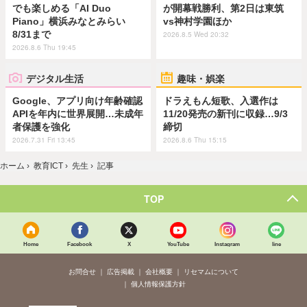
でも楽しめる「AI Duo
が開幕戦勝利、第2日は東筑
Piano」横浜みなとみらい
vs神村学園ほか
8/31まで
2026.8.5 Wed 20:32
2026.8.6 Thu 19:45
デジタル生活
趣味・娯楽
Google、アプリ向け年齢確認
ドラえもん短歌、入選作は
APIを年内に世界展開…未成年
11/20発売の新刊に収録…9/3
者保護を強化
締切
2026.7.31 Fri 13:45
2026.8.6 Thu 15:15
ホーム
›
教育ICT
›
先生
›
記事
TOP
Home
Facebook
X
YouTube
Instagram
line
お問合せ
広告掲載
会社概要
リセマムについて
個人情報保護方針