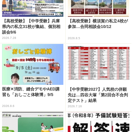
【高校受験】【中学受験】兵庫
【高校受験】横須賀の私立4校が
県内の私立31校が集結、個別相
参加…合同相談会10/12
談会9/6
2026.7.28
2026.8.5
医療✕消防、縫合デモやAED講
【中学受験2027】人気校の併願
習も「おしごと体験博」9/5
先は…四谷大塚「第2回合不合判
定テスト」結果
2026.8.6
2026.7.16