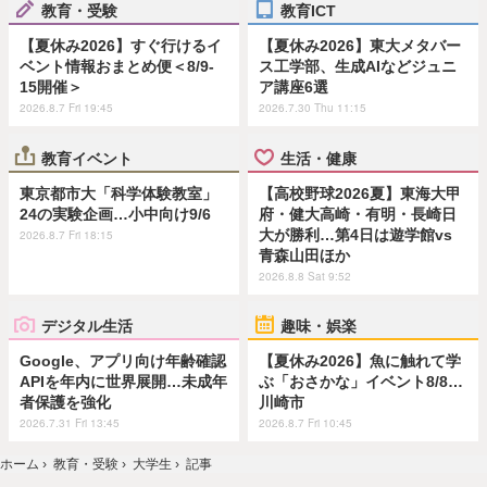
教育・受験
教育ICT
【夏休み2026】すぐ行けるイ
【夏休み2026】東大メタバー
ベント情報おまとめ便＜8/9-
ス工学部、生成AIなどジュニ
15開催＞
ア講座6選
2026.8.7 Fri 19:45
2026.7.30 Thu 11:15
教育イベント
生活・健康
東京都市大「科学体験教室」
【高校野球2026夏】東海大甲
24の実験企画…小中向け9/6
府・健大高崎・有明・長崎日
大が勝利…第4日は遊学館vs
2026.8.7 Fri 18:15
青森山田ほか
2026.8.8 Sat 9:52
デジタル生活
趣味・娯楽
Google、アプリ向け年齢確認
【夏休み2026】魚に触れて学
APIを年内に世界展開…未成年
ぶ「おさかな」イベント8/8…
者保護を強化
川崎市
2026.7.31 Fri 13:45
2026.8.7 Fri 10:45
ホーム
›
教育・受験
›
大学生
›
記事