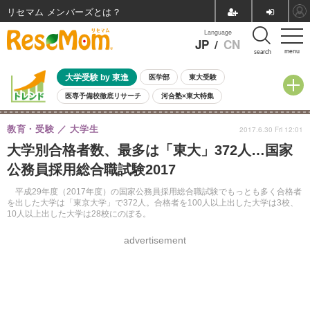
リセマム メンバーズ
Language
JP
/
CN
menu
search
大学受験 by 東進
医学部
東大受験
医専予備校徹底リサーチ
河合塾×東大特集
親子で考える大学選び
高校受験
中学受験
小学校受験
教育・受験
大学生
2017.6.30 Fri 12:01
共通テスト
夏休み
8月開催学校説明会・相談会
大学別合格者数、最多は「東大」372人…国家
8月開催イベント・WS
全国公立高校 過去問
人気記事
公務員採用総合職試験2017
自由研究教材（小学生向け）
自由研究教材（中学生向け）
ランキング
平成29年度（2017年度）の国家公務員採用総合職試験でもっとも多く合格者
を出した大学は「東京大学」で372人。合格者を100人以上出した大学は3校、
10人以上出した大学は28校にのぼる。
advertisement