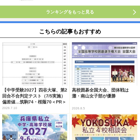
ランキングをもっと見る
こちらの記事もおすすめ
【中学受験2027】四谷大塚、第2
高校囲碁全国大会、団体戦は
回合不合判定テスト（7/5実施）
灘・南山女子部が優勝
偏差値…筑駒74・桜蔭70＜PR＞
2026.7.10
2026.8.5