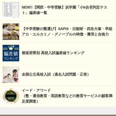
NEW!!【関西・中学受験】浜学園「小6合否判定テス
ト」偏差値一覧
【中学受験の塾選び】SAPIX・日能研・四谷大塚・早稲
アカ・エルカミノ・グノーブルの特徴・費用と合格力
都道府県別 高校入試偏差値ランキング
全国公立高校入試（過去入試問題・正答）
イード・アワード
（塾・通信教育・英語教育などの教育サービスの顧客満
足度調査）