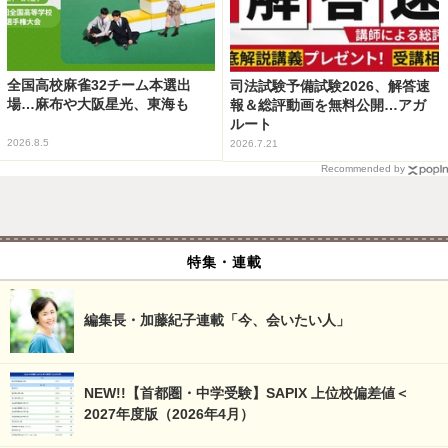
全国高校麻雀32チーム本選出
司法試験予備試験2026、解答速
場…麻布や大阪星光、東海も
報＆総評動画を無料公開…アガ
ルート
2026.8.5
2026.7.21
Recommended by
特集・連載
編集長・加藤紀子連載「今、会いたい人」
NEW!!【首都圏・中学受験】SAPIX 上位校偏差値＜
2027年度版（2026年4月）