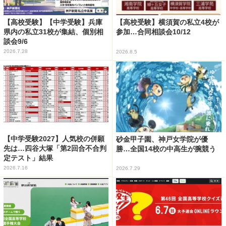
【高校受験】【中学受験】兵庫
【高校受験】横須賀の私立4校が
県内の私立31校が集結、個別相
参加…合同相談会10/12
談会9/6
2026.7.28
2026.8.5
【中学受験2027】人気校の併願
砂金甲子園、神戸女学院が優
先は…四谷大塚「第2回合不合判
勝…全国14校の中高生が腕競う
定テスト」結果
2026.7.16
2026.7.29