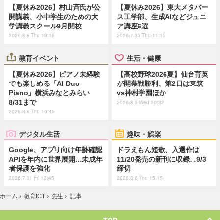
【夏休み2026】村山斉氏が公
【夏休み2026】東大メタバー
開講義、小中学生のための大
ス工学部、生成AIなどジュニ
学講義スクール9月開校
ア講座6選
2026.8.6 Thu 19:15
2026.7.30 Thu 11:15
教育イベント
生活・健康
【夏休み2026】ピアノ未経験
【高校野球2026夏】仙台育英
でも楽しめる「AI Duo
が開幕戦勝利、第2日は東筑
Piano」横浜みなとみらい
vs神村学園ほか
8/31まで
2026.8.5 Wed 20:32
2026.8.6 Thu 19:45
デジタル生活
趣味・娯楽
Google、アプリ向け年齢確認
ドラえもん短歌、入選作は
APIを年内に世界展開…未成年
11/20発売の新刊に収録…9/3
者保護を強化
締切
2026.7.31 Fri 13:45
2026.8.6 Thu 15:15
ホーム
›
教育ICT
›
先生
›
記事