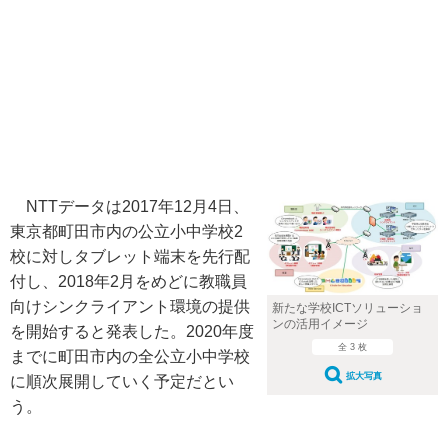
NTTデータは2017年12月4日、
東京都町田市内の公立小中学校2
校に対しタブレット端末を先行配
付し、2018年2月をめどに教職員
向けシンクライアント環境の提供
新たな学校ICTソリューショ
ンの活用イメージ
を開始すると発表した。2020年度
全 3 枚
までに町田市内の全公立小中学校
拡大写真
に順次展開していく予定だとい
う。