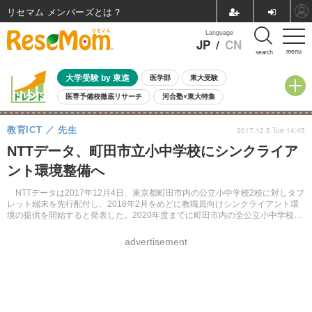
リセマム メンバーズ
Language
JP
/
CN
menu
search
大学受験 by 東進
医学部
東大受験
医専予備校徹底リサーチ
河合塾×東大特集
親子で考える大学選び
高校受験
中学受験
小学校受験
教育ICT
先生
2017.12.5 Tue 14:45
共通テスト
夏休み
8月開催学校説明会・相談会
NTTデータ、町田市立小中学校にシンクライア
8月開催イベント・WS
全国公立高校 過去問
人気記事
ント環境整備へ
自由研究教材（小学生向け）
自由研究教材（中学生向け）
ランキング
NTTデータは2017年12月4日、東京都町田市内の公立小中学校2校に対しタブ
レット端末を先行配付し、2018年2月をめどに教職員向けシンクライアント環
境の提供を開始すると発表した。2020年度までに町田市内の全公立小中学校に
順次展開していく予定だという。
advertisement