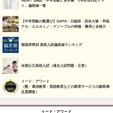
NEW!!【関西・中学受験】浜学園「小6合否判定テス
ト」偏差値一覧
【中学受験の塾選び】SAPIX・日能研・四谷大塚・早稲
アカ・エルカミノ・グノーブルの特徴・費用と合格力
都道府県別 高校入試偏差値ランキング
全国公立高校入試（過去入試問題・正答）
イード・アワード
（塾・通信教育・英語教育などの教育サービスの顧客満
足度調査）
イード・アワード