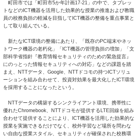
町田市では「町田市5か年計画17-21」の中で、タブレッ
トなどのICT機器を活用した効果的な授業の推進および教職
員の校務負担の軽減を目指してICT機器の整備を重点事業と
して取り組んでいる。
新たなICT環境の整備にあたり、「既存のPC端末やネッ
トワーク機器の老朽化」「ICT機器の管理負担の増加」「文
部科学省指針『教育情報セキュリティのための緊急提言』
にのっとった情報セキュリティへの対応」などの課題を踏
まえ、NTTデータ、Google、NTTドコモの持つICTソリュ
ーションを組み合わせて、投資対効果を最大化したICT環境
を採用することになったという。
NTTデータの構築するシンクライアント環境、携帯性に
優れたChromebook、NTTドコモが提供するLTE回線を組み
合わせて提供することにより、ICT機器を活用した効果的な
授業を実施できるだけでなく、校外学習など場所を問わな
い自由な授業スタイル、セキュリティが確保された校務環