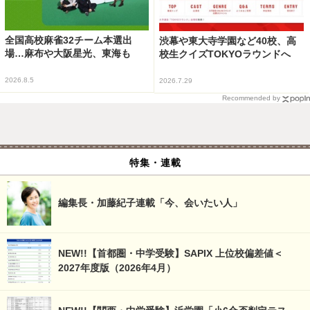
全国高校麻雀32チーム本選出
渋幕や東大寺学園など40校、高
場…麻布や大阪星光、東海も
校生クイズTOKYOラウンドへ
2026.8.5
2026.7.29
Recommended by
特集・連載
編集長・加藤紀子連載「今、会いたい人」
NEW!!【首都圏・中学受験】SAPIX 上位校偏差値＜
2027年度版（2026年4月）