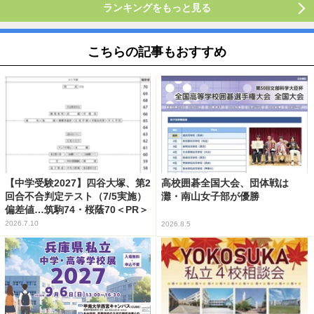
ランキングをもっと見る
こちらの記事もおすすめ
【中学受験2027】四谷大塚、第2
高校囲碁全国大会、団体戦は
回合不合判定テスト（7/5実施）
灘・南山女子部が優勝
偏差値…筑駒74・桜蔭70＜PR＞
2026.7.10
2026.8.5