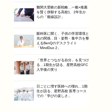
難関大受験の新戦略…一般×推薦
を賢く併願する高校1、2年生か
らの「複線設計」
眼科医に聞く、子供の学習環境と
光の関係…目・姿勢・集中力を整
えるBenQのデスクライト
「MindDuo 2」
「世界とつながる自分」を見つけ
る…1期生が語る、星野高校GFC
入学後の実り
日ごとに増す医師への憧れ…1期
生が語る、星野高校 医専コース
での「学びの楽しさ」