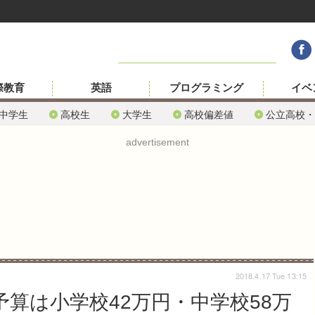
際教育
英語
プログラミング
イベ
中学生
高校生
大学生
高校偏差値
公立高校・
advertisement
2018.4.17 Tue 13:15
予算は小学校42万円・中学校58万