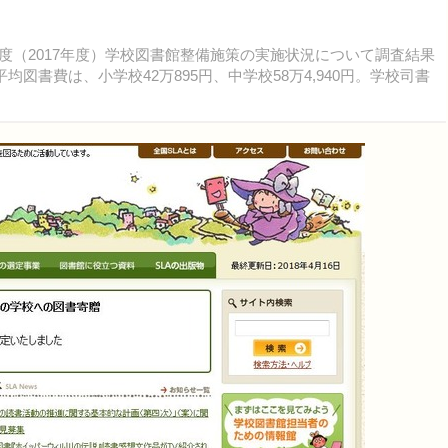
度（2017年度）学校図書館整備施策の実施状況について調査結果
図書費は、小学校42万895円、中学校58万4,940円。学校司書