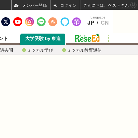
ログイン
こんにちは、ゲストさん
Language
JP
/
CN
ント
大学受験 by 東進
過去問
ミツカル学び
ミツカル教育通信