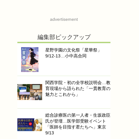
advertisement
編集部ピックアップ
星野学園の文化祭「星華祭」
9/12-13…小中高合同
関西学院・初の全学校説明会…教
育現場から語られた「一貫教育の
魅力とこれから」
総合診療医の第一人者・生坂政臣
氏が登壇…医学部受験イベント
「医師を目指す君たちへ」東京
9/13