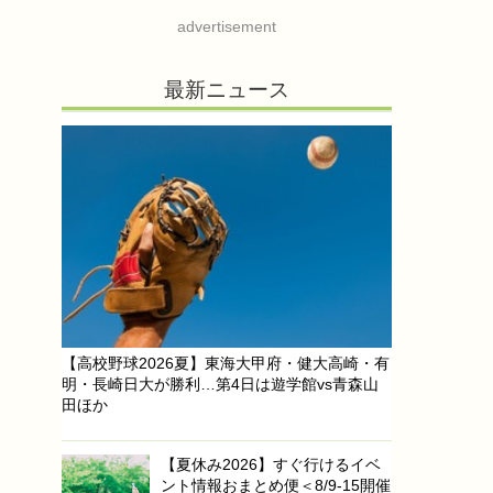
advertisement
最新ニュース
【高校野球2026夏】東海大甲府・健大高崎・有
明・長崎日大が勝利…第4日は遊学館vs青森山
田ほか
【夏休み2026】すぐ行けるイベ
ント情報おまとめ便＜8/9-15開催