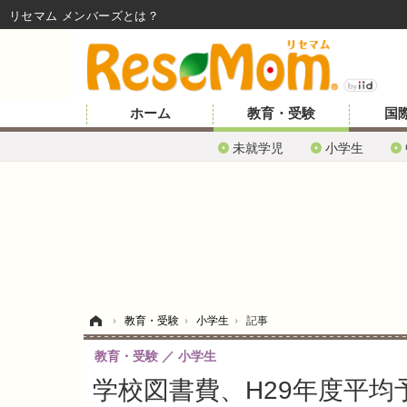
リセマム メンバーズ
ホーム
教育・受験
国
未就学児
小学生
ホーム
›
教育・受験
›
小学生
›
記事
教育・受験
小学生
学校図書費、H29年度平均