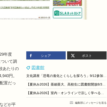
29年度
シェア
ポスト
について調
図書館
校あたりの
,940円。
文化講座「恐竜の進化とくらしを探ろう」9/12参加者募集…埼玉県立久喜図書館
未配置だっ
【夏休み2026】亜細亜大、高校生に図書館開放8/3-9/3…蔵書67万冊
【夏休み2026】室内・オンラインで涼しく学べる…自由研究に役立つイベントまとめ
編集部にメッセージを送る
などが平