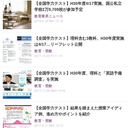
【全国学力テスト】H30年度4/17実施、国公私立
学校2万9,709校が参加予定
教育業界ニュース
2018.4.16 Mon 12:18
【全国学力テスト】理科含む3教科、H30年度実施
は4/17…リーフレット公開
教育・受験
2017.12.22 Fri 11:15
【全国学力テスト】H30年度、理科と「英語予備
調査」を実施
教育・受験
2017.11.29 Wed 14:45
【全国学力テスト】結果を踏まえた授業アイディ
ア例、進め方やポイントを紹介
教育・受験
2017.9.11 Mon 15:15