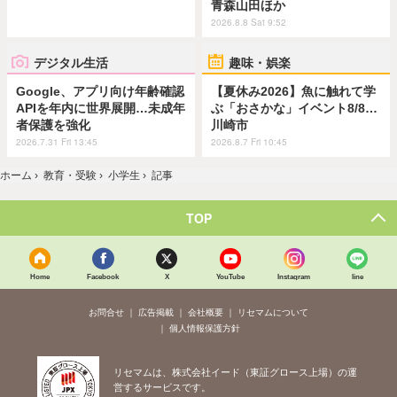
青森山田ほか
2026.8.8 Sat 9:52
デジタル生活
趣味・娯楽
Google、アプリ向け年齢確認
【夏休み2026】魚に触れて学
APIを年内に世界展開…未成年
ぶ「おさかな」イベント8/8…
者保護を強化
川崎市
2026.7.31 Fri 13:45
2026.8.7 Fri 10:45
ホーム
›
教育・受験
›
小学生
›
記事
TOP
Home
Facebook
X
YouTube
Instagram
line
お問合せ
広告掲載
会社概要
リセマムについて
個人情報保護方針
リセマムは、株式会社イード（東証グロース上場）の運
営するサービスです。