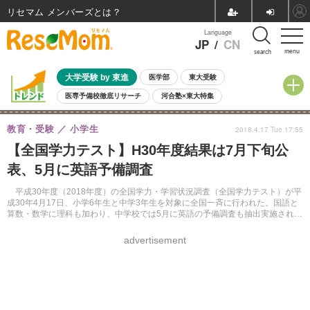
リセマム メンバーズ
Language
JP
/
CN
menu
search
大学受験 by 東進
医学部
東大受験
医専予備校徹底リサーチ
河合塾×東大特集
親子で考える大学選び
高校受験
中学受験
小学校受験
教育・受験
小学生
2018.4.17 Tue 17:55
共通テスト
夏休み
8月開催学校説明会・相談会
【全国学力テスト】H30年度結果は7月下旬公
8月開催イベント・WS
全国公立高校 過去問
人気記事
表、5月に英語予備調査
自由研究教材（小学生向け）
自由研究教材（中学生向け）
ランキング
平成30年度（2018年度）の全国学力・学習状況調査（全国学力テスト）が平
成30年4月17日、小学6年生と中学3年生を対象に全国一斉に行われた。国語と
算数・数学に理科も加わり、中学校では5月に英語の予備調査も抽出実施され
る。調査結果は、7月下旬に公表予定。
advertisement