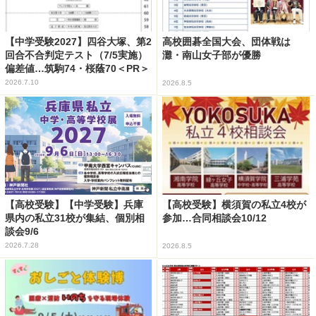
【中学受験2027】四谷大塚、第2
高校囲碁全国大会、団体戦は
回合不合判定テスト（7/5実施）
灘・南山女子部が優勝
偏差値…筑駒74・桜蔭70＜PR＞
2026.7.10
2026.8.5
【高校受験】【中学受験】兵庫
【高校受験】横須賀の私立4校が
県内の私立31校が集結、個別相
参加…合同相談会10/12
談会9/6
2026.7.28
2026.8.5