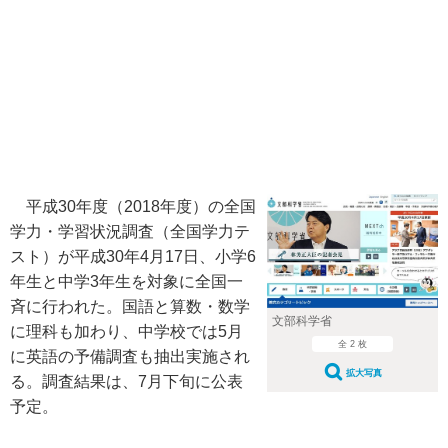
平成30年度（2018年度）の全国
学力・学習状況調査（全国学力テ
スト）が平成30年4月17日、小学6
年生と中学3年生を対象に全国一
斉に行われた。国語と算数・数学
文部科学省
に理科も加わり、中学校では5月
全 2 枚
に英語の予備調査も抽出実施され
拡大写真
る。調査結果は、7月下旬に公表
予定。