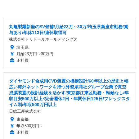
丸亀製麺新座のSV候補/月給23万～30万/埼玉県新座市勤務/賞
与あり/年休113日/連休取得可
株式会社トリドールホールディングス
埼玉県
月給23万円～30万円
正社員
ダイヤモンド合成用CVD装置の機構設計/60年以上の歴史と幅
広い海外ネットワークを持つ外資系商社グループ企業で真空
成膜装置の設計経験を活かす/東京都江東区勤務・転勤なし/年
収目安500万以上×完全週休2日・年間休日125日/フレックスタ
イム制/年収500万円以上
日総工産株式会社
東京都
年収500万円～
正社員