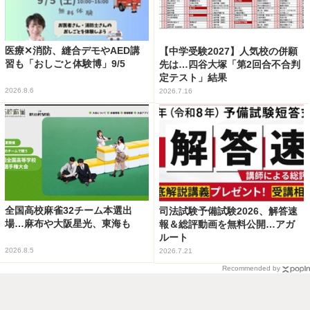
医療✕消防、縫合デモやAED講
【中学受験2027】人気校の併願
習も「おしごと体験博」9/5
先は…四谷大塚「第2回合不合判
定テスト」結果
2026.8.6
2026.7.16
全国高校麻雀32チーム本選出
司法試験予備試験2026、解答速
場…麻布や大阪星光、東海も
報＆総評動画を無料公開…アガ
ルート
2026.8.5
2026.7.21
Recommended by