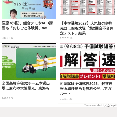
医療✕消防、縫合デモやAED講
【中学受験2027】人気校の併願
習も「おしごと体験博」9/5
先は…四谷大塚「第2回合不合判
定テスト」結果
2026.8.6
2026.7.16
全国高校麻雀32チーム本選出
司法試験予備試験2026、解答速
場…麻布や大阪星光、東海も
報＆総評動画を無料公開…アガ
ルート
2026.8.5
2026.7.21
Recommended by