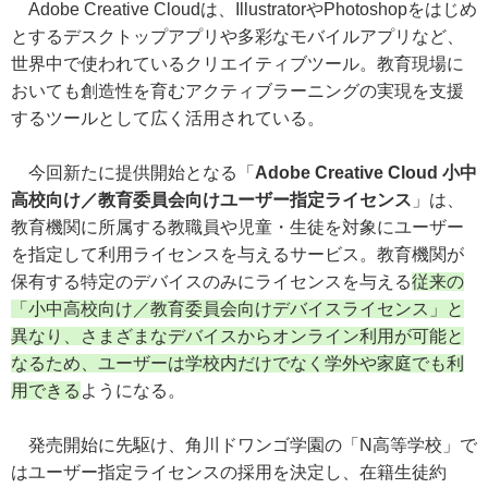
Adobe Creative Cloudは、IllustratorやPhotoshopをはじめ
とするデスクトップアプリや多彩なモバイルアプリなど、
世界中で使われているクリエイティブツール。教育現場に
おいても創造性を育むアクティブラーニングの実現を支援
するツールとして広く活用されている。
今回新たに提供開始となる「
Adobe Creative Cloud 小中
高校向け／教育委員会向けユーザー指定ライセンス
」は、
教育機関に所属する教職員や児童・生徒を対象にユーザー
を指定して利用ライセンスを与えるサービス。教育機関が
保有する特定のデバイスのみにライセンスを与える
従来の
「小中高校向け／教育委員会向けデバイスライセンス」と
異なり、さまざまなデバイスからオンライン利用が可能と
なるため、ユーザーは学校内だけでなく学外や家庭でも利
用できる
ようになる。
発売開始に先駆け、角川ドワンゴ学園の「N高等学校」で
はユーザー指定ライセンスの採用を決定し、在籍生徒約