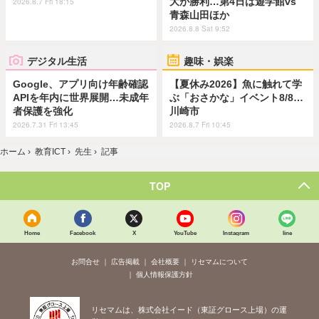
大が勝利…第4日は遊学館vs
2026.8.7 Fri 18:15
青森山田ほか
2026.8.8 Sat 9:52
デジタル生活
趣味・娯楽
Google、アプリ向け年齢確認
【夏休み2026】魚に触れて学
APIを年内に世界展開…未成年
ぶ「おさかな」イベント8/8…
者保護を強化
川崎市
2026.7.31 Fri 13:45
2026.8.7 Fri 10:45
ホーム
›
教育ICT
›
先生
›
記事
TOP
Home
Facebook
X
YouTube
Instagram
line
お問合せ
広告掲載
会社概要
リセマムについて
個人情報保護方針
リセマムは、株式会社イード（東証グロース上場）の運