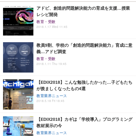
アドビ、創造的問題解決能力の育成を支援…授業
レシピ開発
教育・受験
2018.1.17 Wed 11:45
教員9割、学校の「創造的問題解決能力」育成に意
義…アドビ調査
教育・受験
2018.1.11 Thu 19:45
【EDIX2018】こんな勉強したかった…子どもたち
が羨ましくなったもの4選
教育業界ニュース
2018.5.18 Fri 18:45
【EDIX2018】カギは「学校導入」プログラミング
教材展示の今
教育業界ニュース