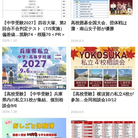
【中学受験2027】四谷大塚、第2
高校囲碁全国大会、団体戦は
回合不合判定テスト（7/5実施）
灘・南山女子部が優勝
偏差値…筑駒74・桜蔭70＜PR＞
2026.7.10
2026.8.5
【高校受験】【中学受験】兵庫
【高校受験】横須賀の私立4校が
県内の私立31校が集結、個別相
参加…合同相談会10/12
談会9/6
2026.7.28
2026.8.5