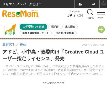
リセマム メンバーズ
Language
JP
/
CN
menu
search
大学受験 by 東進
医学部
東大受験
医専予備校徹底リサーチ
河合塾×東大特集
親子で考える大学選び
高校受験
中学受験
小学校受験
教育ICT
先生
2018.6.4 Mon 17:15
共通テスト
夏休み
8月開催学校説明会・相談会
アドビ、小中高・教委向け「Creative Cloud ユ
8月開催イベント・WS
全国公立高校 過去問
人気記事
ーザー指定ライセンス」発売
自由研究教材（小学生向け）
自由研究教材（中学生向け）
ランキング
アドビシステムズは2018年6月4日、小中高校および教育委員会向けの新プラ
ン「Adobe Creative Cloud 小中高校向け／教育委員会向けユーザー指定ライセ
ンス」の提供を開始した。利用コストを抑えつつ、学内外どのデバイスからで
もサービスが利用できるようになる。
advertisement