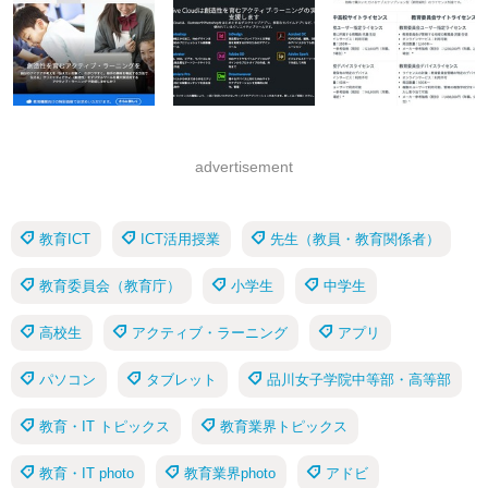
advertisement
教育ICT
ICT活用授業
先生（教員・教育関係者）
教育委員会（教育庁）
小学生
中学生
高校生
アクティブ・ラーニング
アプリ
パソコン
タブレット
品川女子学院中等部・高等部
教育・IT トピックス
教育業界トピックス
教育・IT photo
教育業界photo
アドビ