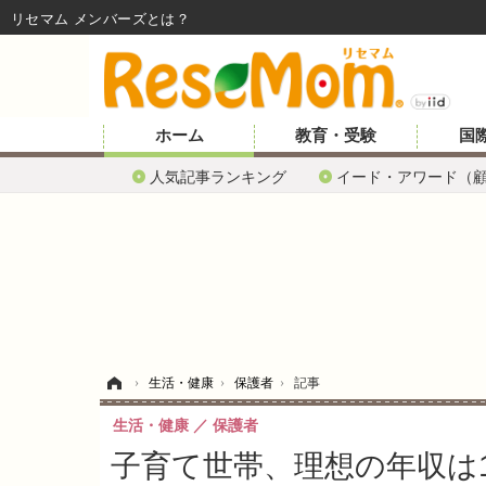
リセマム メンバーズ
ホーム
教育・受験
国
人気記事ランキング
イード・アワード（
ホーム
›
生活・健康
›
保護者
›
記事
生活・健康
保護者
子育て世帯、理想の年収は1