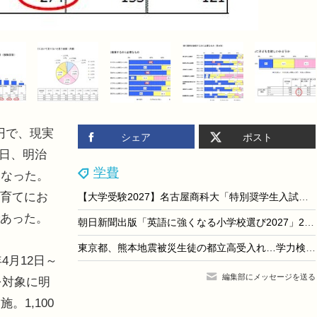
円で、現実
シェア
ポスト
8日、明治
学費
になった。
子育てにお
【大学受験2027】名古屋商科大「特別奨学生入試」最大360万円給付
であった。
朝日新聞出版「英語に強くなる小学校選び2027」209校収録
東京都、熊本地震被災生徒の都立高受入れ…学力検査なし・授業料免除
4月12日～
編集部にメッセージを送る
を対象に明
1,100