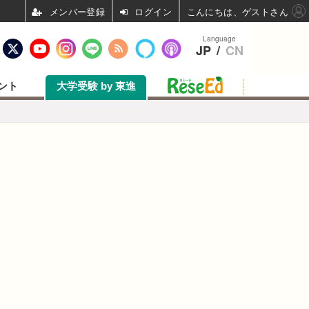
ログイン
こんにちは、ゲストさん
Language
JP
/
CN
ント
大学受験 by 東進