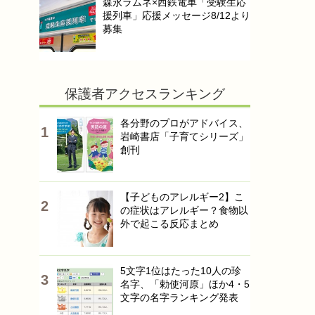
森永ラムネ×西鉄電車「受験生応
援列車」応援メッセージ8/12より
募集
保護者アクセスランキング
各分野のプロがアドバイス、
岩崎書店「子育てシリーズ」
創刊
【子どものアレルギー2】こ
の症状はアレルギー？食物以
外で起こる反応まとめ
5文字1位はたった10人の珍
名字、「勅使河原」ほか4・5
文字の名字ランキング発表