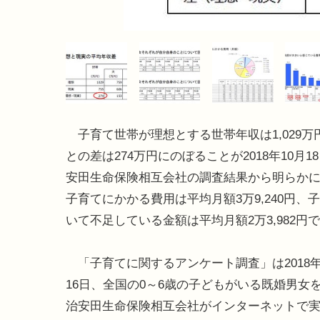
子育て世帯が理想とする世帯年収は1,029万
との差は274万円にのぼることが2018年10月1
安田生命保険相互会社の調査結果から明らか
子育てにかかる費用は平均月額3万9,240円、
いて不足している金額は平均月額2万3,982円
「子育てに関するアンケート調査」は2018年
16日、全国の0～6歳の子どもがいる既婚男女
治安田生命保険相互会社がインターネットで実施。