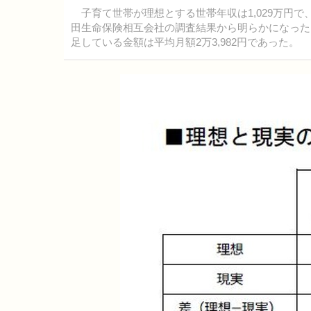
子育て世帯が理想とする世帯年収は1,029万円で、現
田生命保険相互会社の調査結果から明らかになった。
足している金額は平均月額2万3,982円であった。