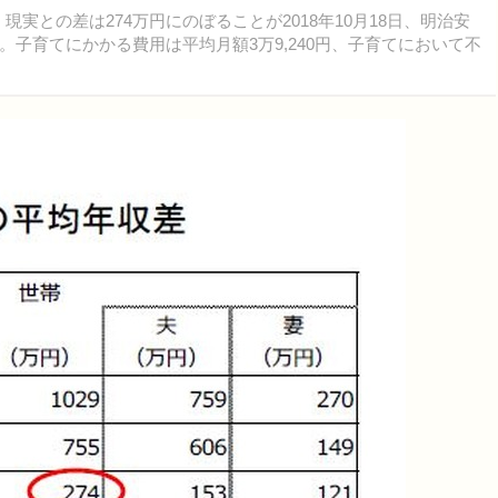
実との差は274万円にのぼることが2018年10月18日、明治安
子育てにかかる費用は平均月額3万9,240円、子育てにおいて不