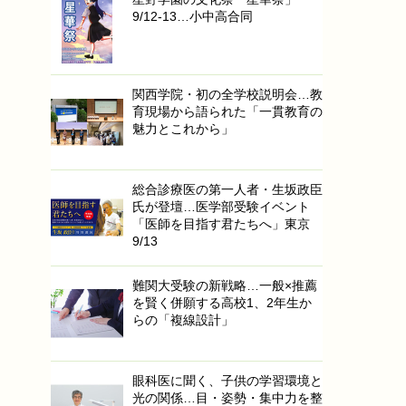
9/12-13…小中高合同
関西学院・初の全学校説明会…教
育現場から語られた「一貫教育の
魅力とこれから」
総合診療医の第一人者・生坂政臣
氏が登壇…医学部受験イベント
「医師を目指す君たちへ」東京
9/13
難関大受験の新戦略…一般×推薦
を賢く併願する高校1、2年生か
らの「複線設計」
眼科医に聞く、子供の学習環境と
光の関係…目・姿勢・集中力を整