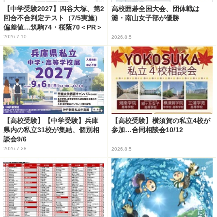
【中学受験2027】四谷大塚、第2
高校囲碁全国大会、団体戦は
回合不合判定テスト（7/5実施）
灘・南山女子部が優勝
偏差値…筑駒74・桜蔭70＜PR＞
2026.7.10
2026.8.5
【高校受験】【中学受験】兵庫
【高校受験】横須賀の私立4校が
県内の私立31校が集結、個別相
参加…合同相談会10/12
談会9/6
2026.7.28
2026.8.5