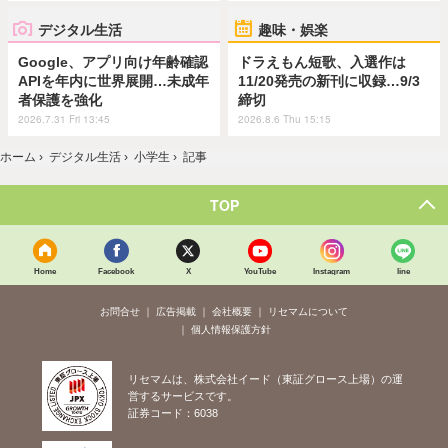
デジタル生活
趣味・娯楽
Google、アプリ向け年齢確認
ドラえもん短歌、入選作は
APIを年内に世界展開…未成年
11/20発売の新刊に収録…9/3
者保護を強化
締切
2026.7.31 Fri 13:45
2026.8.6 Thu 15:15
ホーム
›
デジタル生活
›
小学生
›
記事
TOP
Home
Facebook
X
YouTube
Instagram
line
お問合せ
広告掲載
会社概要
リセマムについて
個人情報保護方針
リセマムは、株式会社イード（東証グロース上場）の運
営するサービスです。
証券コード：6038