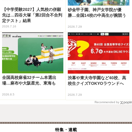
【中学受験2027】人気校の併願
砂金甲子園、神戸女学院が優
先は…四谷大塚「第2回合不合判
勝…全国14校の中高生が腕競う
定テスト」結果
2026.7.16
2026.7.29
全国高校麻雀32チーム本選出
渋幕や東大寺学園など40校、高
場…麻布や大阪星光、東海も
校生クイズTOKYOラウンドへ
2026.8.5
2026.7.29
Recommended by
特集・連載