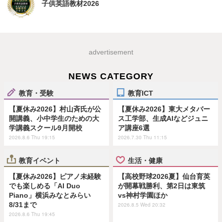
子供英語教材2026
advertisement
NEWS CATEGORY
教育・受験
教育ICT
【夏休み2026】村山斉氏が公
【夏休み2026】東大メタバー
開講義、小中学生のための大
ス工学部、生成AIなどジュニ
学講義スクール9月開校
ア講座6選
2026.8.6 Thu 19:15
2026.7.30 Thu 11:15
教育イベント
生活・健康
【夏休み2026】ピアノ未経験
【高校野球2026夏】仙台育英
でも楽しめる「AI Duo
が開幕戦勝利、第2日は東筑
Piano」横浜みなとみらい
vs神村学園ほか
8/31まで
2026.8.5 Wed 20:32
2026.8.6 Thu 19:45