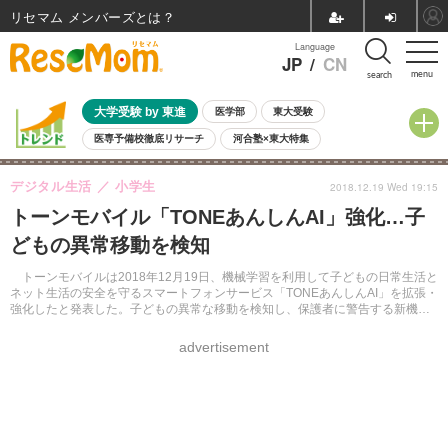
リセマム メンバーズ
Language
JP
/
CN
menu
search
大学受験 by 東進
医学部
東大受験
医専予備校徹底リサーチ
河合塾×東大特集
親子で考える大学選び
高校受験
中学受験
小学校受験
デジタル生活
小学生
2018.12.19 Wed 19:15
共通テスト
夏休み
8月開催学校説明会・相談会
トーンモバイル「TONEあんしんAI」強化…子
8月開催イベント・WS
全国公立高校 過去問
人気記事
どもの異常移動を検知
自由研究教材（小学生向け）
自由研究教材（中学生向け）
ランキング
トーンモバイルは2018年12月19日、機械学習を利用して子どもの日常生活と
ネット生活の安全を守るスマートフォンサービス「TONEあんしんAI」を拡張・
強化したと発表した。子どもの異常な移動を検知し、保護者に警告する新機能
を実装している。
advertisement