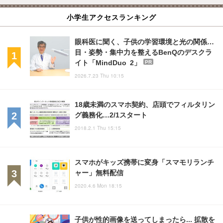
小学生アクセスランキング
眼科医に聞く、子供の学習環境と光の関係…
目・姿勢・集中力を整えるBenQのデスクラ
イト「MindDuo 2」
PR
2026.7.23 Thu 10:15
18歳未満のスマホ契約、店頭でフィルタリン
グ義務化…2/1スタート
2018.2.1 Thu 15:15
スマホがキッズ携帯に変身「スマモリランチ
ャー」無料配信
2020.4.6 Mon 18:15
子供が性的画像を送ってしまったら... 拡散を