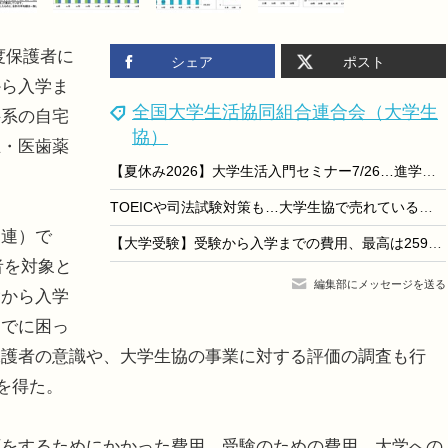
度保護者に
シェア
ポスト
から入学ま
全国大学生活協同組合連合会（大学生
科系の自宅
協）
立・医歯薬
【夏休み2026】大学生活入門セミナー7/26…進学費用や準備を解説
TOEICや司法試験対策も…大学生協で売れている本ベスト10
連）で
【大学受験】受験から入学までの費用、最高は259万円…大学生協調べ
者を対象と
編集部にメッセージを送る
験から入学
までに困っ
保護者の意識や、大学生協の事業に対する評価の調査も行
答を得た。
をするためにかかった費用、受験のための費用、大学への