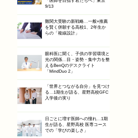
「医師を目指す君たちへ」東京
9/13
難関大受験の新戦略…一般×推薦
を賢く併願する高校1、2年生か
らの「複線設計」
眼科医に聞く、子供の学習環境と
光の関係…目・姿勢・集中力を整
えるBenQのデスクライト
「MindDuo 2」
「世界とつながる自分」を見つけ
る…1期生が語る、星野高校GFC
入学後の実り
日ごとに増す医師への憧れ…1期
生が語る、星野高校 医専コース
での「学びの楽しさ」