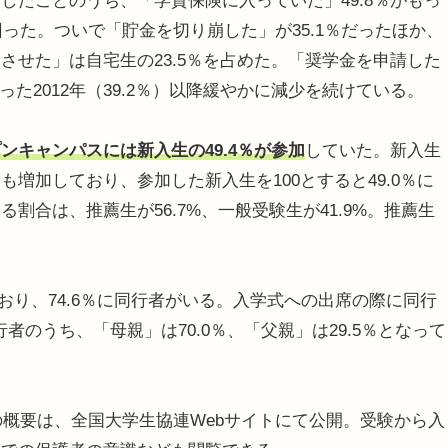
たことのうち、「学資保険に入っていた」49.8％がもっ
回った。ついで「貯金を切り崩した」が35.1％だったほか、
させた」は自宅生の23.5％を占めた。「奨学金を申請した
った2012年（39.2％）以降緩やかに減少を続けている。
ンキャンパスには新入生の49.4％が参加
していた。新入生
増加しており、参加した新入生を100とすると49.0％に
割合は、推薦生が56.7%、一般受験生が41.9%。推薦生
おり、74.6％に同行者がいる。入学式への出席の際に同行
行者のうち、「母親」は70.0％、「父親」は29.5％となって
の概要は、全国大学生協連Webサイトにて公開。受験から入