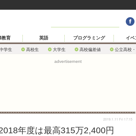
際教育
英語
プログラミング
イベ
中学生
高校生
大学生
高校偏差値
公立高校・
advertisement
2019.1.11 Fri 17:15
18年度は最高315万2,400円