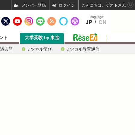
ログイン
こんにちは、ゲストさん
Language
JP
/
CN
ント
大学受験 by 東進
過去問
ミツカル学び
ミツカル教育通信