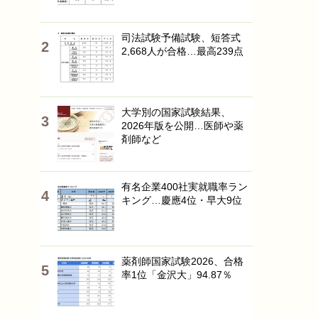
司法試験予備試験、短答式
2,668人が合格…最高239点
大学別の国家試験結果、
2026年版を公開…医師や薬
剤師など
有名企業400社実就職率ラン
キング…慶應4位・早大9位
薬剤師国家試験2026、合格
率1位「金沢大」94.87％