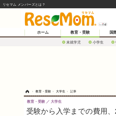
リセマム メンバーズ
ホーム
教育・受験
国
未就学児
小学生
ホーム
›
教育・受験
›
大学生
›
記事
教育・受験
大学生
受験から入学までの費用、20