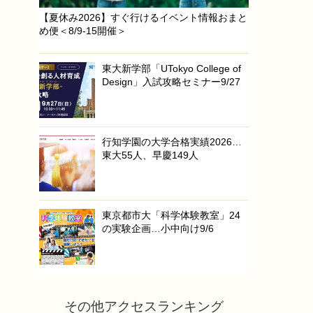
【夏休み2026】すぐ行けるイベント情報おまと
め便＜8/9-15開催＞
東大新学部「UTokyo College of
Design」入試攻略セミナー9/27
行知学園の大学合格実績2026…
東大55人、早慶149人
東京都市大「科学体験教室」24
の実験企画…小中向け9/6
その他アクセスランキング