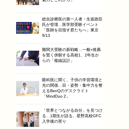
総合診療医の第一人者・生坂政臣
氏が登壇…医学部受験イベント
「医師を目指す君たちへ」東京
9/13
難関大受験の新戦略…一般×推薦
を賢く併願する高校1、2年生か
らの「複線設計」
眼科医に聞く、子供の学習環境と
光の関係…目・姿勢・集中力を整
えるBenQのデスクライト
「MindDuo 2」
「世界とつながる自分」を見つけ
る…1期生が語る、星野高校GFC
入学後の実り