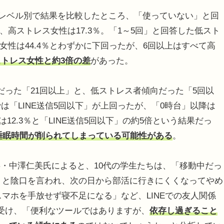
スレベル別で結果を比較したところ、「使っていない」と回
、高ストレス女性は17.3％。「1～5回」と回答した低スト
女性は44.4％とわずかに下回ったが、6回以上はすべて高
ストレス女性と約3倍の差
があった。
った「21回以上」と、低ストレス者傾向だった「5回以
は「LINE送信5回以下」が上回ったが、「0時台」以降は
は12.3％と「LINE送信5回以下」の約5倍という結果だっ
、睡眠時間が削られてしまっている可能性がある
。
・中澤仁美氏によると、10代の学生たちは、「移動中だっ
た』と陰口を言われ、次の日から部活に行きにくくなってやめ
スマホを手放せず寝不足になる」など、LINEでの友人関係
受け、「便利なツールではありますが、
依存し過ぎること