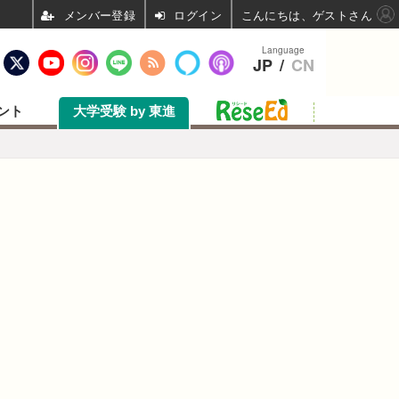
ログイン
こんにちは、ゲストさん
Language
JP
/
CN
ント
大学受験 by 東進