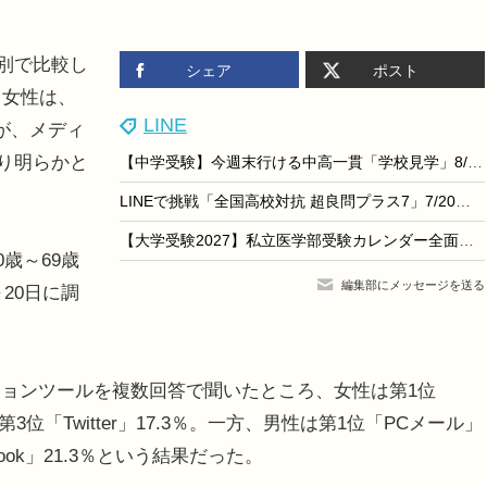
ル別で比較し
シェア
ポスト
ス女性は、
LINE
が、メディ
より明らかと
【中学受験】今週末行ける中高一貫「学校見学」8/1-2…佼成学園、日大豊山など10校
LINEで挑戦「全国高校対抗 超良問プラス7」7/20まで…5問連続正解で特典も
【大学受験2027】私立医学部受験カレンダー全面刷新、併願戦略を支援
歳～69歳
編集部にメッセージを送る
20日に調
ョンツールを複数回答で聞いたところ、女性は第1位
、第3位「Twitter」17.3％。一方、男性は第1位「PCメール」
ebook」21.3％という結果だった。