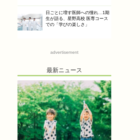
日ごとに増す医師への憧れ…1期
生が語る、星野高校 医専コース
での「学びの楽しさ」
advertisement
最新ニュース