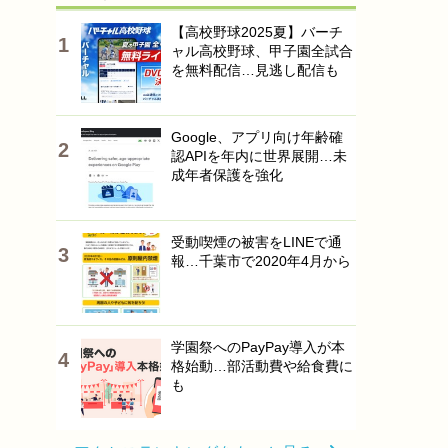
【高校野球2025夏】バーチ
ャル高校野球、甲子園全試合
を無料配信…見逃し配信も
Google、アプリ向け年齢確
認APIを年内に世界展開…未
成年者保護を強化
受動喫煙の被害をLINEで通
報…千葉市で2020年4月から
学園祭へのPayPay導入が本
格始動…部活動費や給食費に
も