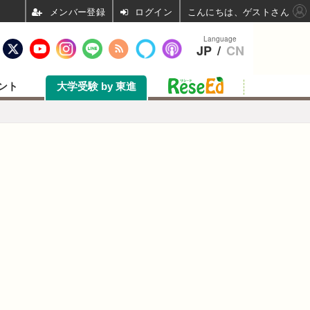
ログイン
こんにちは、ゲストさん
Language
JP
/
CN
ント
大学受験 by 東進