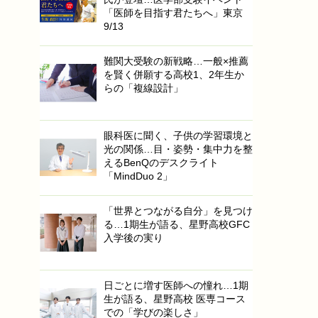
「医師を目指す君たちへ」東京
9/13
難関大受験の新戦略…一般×推薦
を賢く併願する高校1、2年生か
らの「複線設計」
眼科医に聞く、子供の学習環境と
光の関係…目・姿勢・集中力を整
えるBenQのデスクライト
「MindDuo 2」
「世界とつながる自分」を見つけ
る…1期生が語る、星野高校GFC
入学後の実り
日ごとに増す医師への憧れ…1期
生が語る、星野高校 医専コース
での「学びの楽しさ」