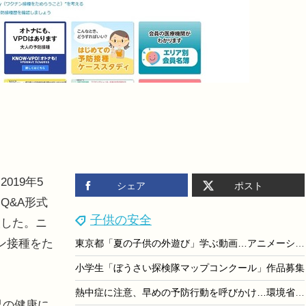
019年5
シェア
ポスト
Q&A形式
子供の安全
設した。ニ
クチン接種をた
東京都「夏の子供の外遊び」学ぶ動画…アニメーション編公開
小学生「ぼうさい探検隊マップコンクール」作品募集
熱中症に注意、早めの予防行動を呼びかけ…環境省・気象庁
界の健康に