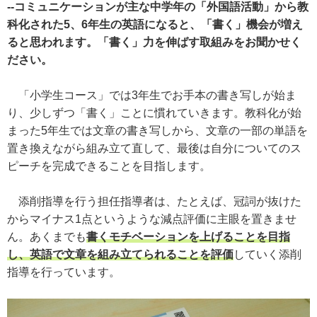
--コミュニケーションが主な中学年の「外国語活動」から教
科化された5、6年生の英語になると、「書く」機会が増え
ると思われます。「書く」力を伸ばす取組みをお聞かせく
ださい。
「小学生コース」では3年生でお手本の書き写しが始ま
り、少しずつ「書く」ことに慣れていきます。教科化が始
まった5年生では文章の書き写しから、文章の一部の単語を
置き換えながら組み立て直して、最後は自分についてのス
ピーチを完成できることを目指します。
添削指導を行う担任指導者は、たとえば、冠詞が抜けた
からマイナス1点というような減点評価に主眼を置きませ
ん。あくまでも
書くモチベーションを上げることを目指
し、英語で文章を組み立てられることを評価
していく添削
指導を行っています。