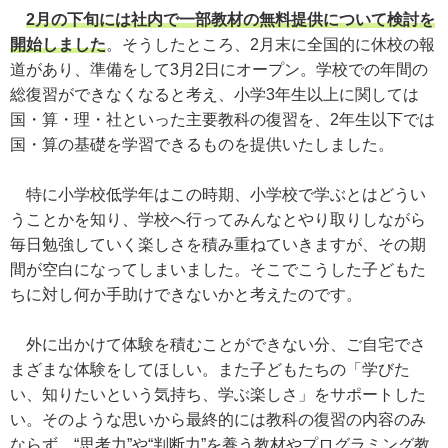
2月の下旬には社内で一部教材の無料提供について検討を
開始しました
。そうしたところ、2月末に全国的に休校の報
道があり、準備をして3月2日にオープン。学校での年間の
総復習ができなくなると考え、小学3年生以上に関しては
国・算・理・社といった主要教科の復習を、2年生以下では
国・算の基礎を学習できるものを提供いたしました。
特に小学校低学年はこの時期、小学校で学ぶとはどうい
うことかを知り、学校へ行ってみんなとやり取りしながら
毎日勉強していく楽しさを積み重ねていきますが、その期
間が空白になってしまいました。そこでこうした子どもた
ちに対し何か手助けできないかと考えたのです。
外に出かけて体験を積むことができない分、ご自宅でさ
まざまな体験をしてほしい。また子どもたちの「学びた
い、知りたいという気持ち、学ぶ楽しさ」をサポートした
い。そのような思いから最終的には教科の復習の内容のみ
ならず、“思考力”や“判断力”を養う教材やプログラミング教