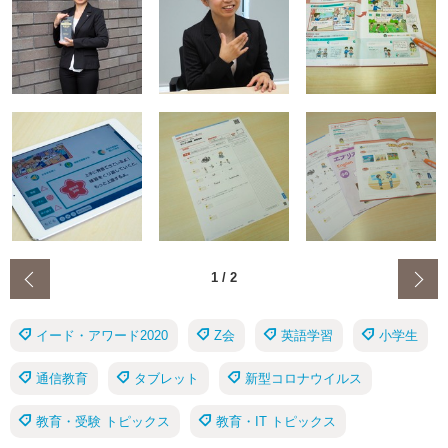
‹
1
/
2
イード・アワード2020
Z会
英語学習
小学生
通信教育
タブレット
新型コロナウイルス
教育・受験 トピックス
教育・IT トピックス