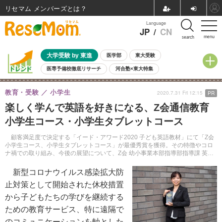
リセマム メンバーズ
Language
JP
/
CN
menu
search
大学受験 by 東進
医学部
東大受験
医専予備校徹底リサーチ
河合塾×東大特集
親子で考える大学選び
高校受験
中学受験
小学校受験
教育・受験
小学生
2020.7.31 Fri 12:15
PR
共通テスト
夏休み
8月開催学校説明会・相談会
楽しく学んで英語を好きになる、Z会通信教育
8月開催イベント・WS
全国公立高校 過去問
人気記事
小学生コース・小学生タブレットコース
自由研究教材（小学生向け）
自由研究教材（中学生向け）
ランキング
顧客満足度で決定する「イード・アワード2020 子ども英語教材」にて「Z会
小学生コース、小学生タブレットコース」が最優秀賞を獲得。その特徴やコロ
ナ禍での取り組み、今後の展望について、Z会 幼小事業本部指導部指導課 英語
担当主任 上田雅美氏に聞いた。
新型コロナウイルス感染拡大防
止対策として開始された休校措置
から子どもたちの学びを継続する
ための教育サービス、特に遠隔で
のコミュニケーションを軸とした