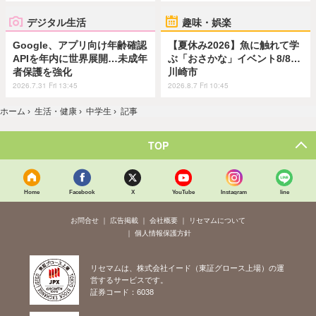
デジタル生活
趣味・娯楽
Google、アプリ向け年齢確認
【夏休み2026】魚に触れて学
APIを年内に世界展開…未成年
ぶ「おさかな」イベント8/8…
者保護を強化
川崎市
2026.7.31 Fri 13:45
2026.8.7 Fri 10:45
ホーム
›
生活・健康
›
中学生
›
記事
TOP
Home
Facebook
X
YouTube
Instagram
line
お問合せ
広告掲載
会社概要
リセマムについて
個人情報保護方針
リセマムは、株式会社イード（東証グロース上場）の運
営するサービスです。
証券コード：6038