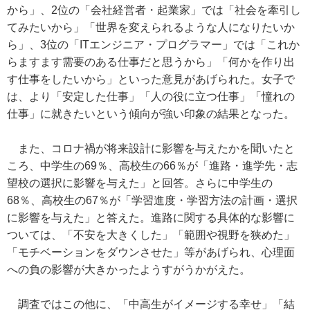
から」、2位の「会社経営者・起業家」では「社会を牽引し
てみたいから」「世界を変えられるような人になりたいか
ら」、3位の「ITエンジニア・プログラマー」では「これか
らますます需要のある仕事だと思うから」「何かを作り出
す仕事をしたいから」といった意見があげられた。女子で
は、より「安定した仕事」「人の役に立つ仕事」「憧れの
仕事」に就きたいという傾向が強い印象の結果となった。
また、コロナ禍が将来設計に影響を与えたかを聞いたと
ころ、中学生の69％、高校生の66％が「進路・進学先・志
望校の選択に影響を与えた」と回答。さらに中学生の
68％、高校生の67％が「学習進度・学習方法の計画・選択
に影響を与えた」と答えた。進路に関する具体的な影響に
ついては、「不安を大きくした」「範囲や視野を狭めた」
「モチベーションをダウンさせた」等があげられ、心理面
への負の影響が大きかったようすがうかがえた。
調査ではこの他に、「中高生がイメージする幸せ」「結