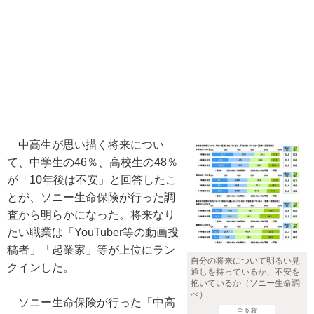
中高生が思い描く将来につい
て、中学生の46％、高校生の48％
が「10年後は不安」と回答したこ
とが、ソニー生命保険が行った調
査から明らかになった。将来なり
たい職業は「YouTuber等の動画投
稿者」「起業家」等が上位にラン
自分の将来について明るい見
クインした。
通しを持っているか、不安を
抱いているか（ソニー生命調
べ）
ソニー生命保険が行った「中高
全 6 枚