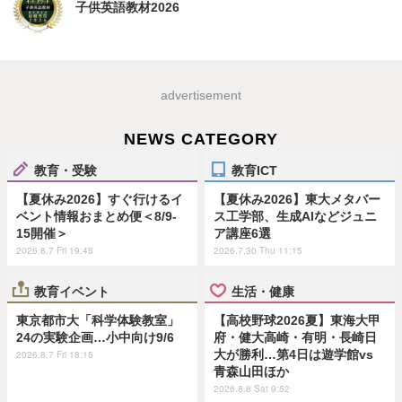
子供英語教材2026
advertisement
NEWS CATEGORY
教育・受験
教育ICT
【夏休み2026】すぐ行けるイ
【夏休み2026】東大メタバー
ベント情報おまとめ便＜8/9-
ス工学部、生成AIなどジュニ
15開催＞
ア講座6選
2026.8.7 Fri 19:45
2026.7.30 Thu 11:15
教育イベント
生活・健康
東京都市大「科学体験教室」
【高校野球2026夏】東海大甲
24の実験企画…小中向け9/6
府・健大高崎・有明・長崎日
大が勝利…第4日は遊学館vs
2026.8.7 Fri 18:15
青森山田ほか
2026.8.8 Sat 9:52