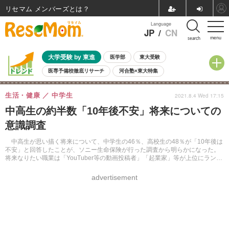
リセマム メンバーズ
Language
JP
/
CN
menu
search
大学受験 by 東進
医学部
東大受験
医専予備校徹底リサーチ
河合塾×東大特集
親子で考える大学選び
高校受験
中学受験
小学校受験
生活・健康
中学生
2021.8.4 Wed 17:15
共通テスト
夏休み
8月開催学校説明会・相談会
中高生の約半数「10年後不安」将来についての
8月開催イベント・WS
全国公立高校 過去問
人気記事
意識調査
自由研究教材（小学生向け）
自由研究教材（中学生向け）
ランキング
中高生が思い描く将来について、中学生の46％、高校生の48％が「10年後は
不安」と回答したことが、ソニー生命保険が行った調査から明らかになった。
将来なりたい職業は「YouTuber等の動画投稿者」「起業家」等が上位にランク
インした。
advertisement