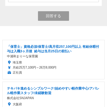
回答する
「保育士」資格必須/保育士/️高月収257,100円以上 ️有給休暇付
与は入職3ヶ月後 ️ 給与は当月25日の前払い
中浦和まりーな保育園
埼玉県
月給25万7,100円～26万8,000円
正社員
テキパキ進めるシンプルワーク!始めやすい軽作業中心/アパレ
ル軽作業スタッフ/未経験歓迎
株式会社SNJAPAN
大阪府