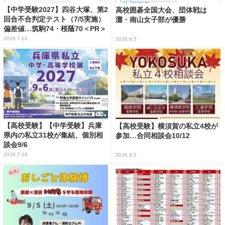
【中学受験2027】四谷大塚、第2
高校囲碁全国大会、団体戦は
回合不合判定テスト（7/5実施）
灘・南山女子部が優勝
偏差値…筑駒74・桜蔭70＜PR＞
2026.7.10
2026.8.5
【高校受験】【中学受験】兵庫
【高校受験】横須賀の私立4校が
県内の私立31校が集結、個別相
参加…合同相談会10/12
談会9/6
2026.7.28
2026.8.5