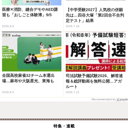
医療✕消防、縫合デモやAED講
【中学受験2027】人気校の併願
習も「おしごと体験博」9/5
先は…四谷大塚「第2回合不合判
定テスト」結果
2026.8.6
2026.7.16
全国高校麻雀32チーム本選出
司法試験予備試験2026、解答速
場…麻布や大阪星光、東海も
報＆総評動画を無料公開…アガ
ルート
2026.8.5
2026.7.21
Recommended by
特集・連載