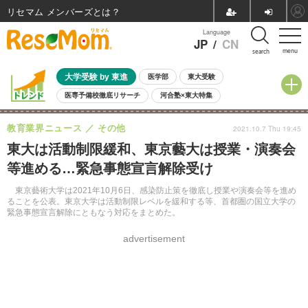
リセマム メンバーズ
Language
JP
/
CN
menu
search
大学受験 by 東進
医学部
東大受験
医専予備校徹底リサーチ
河合塾×東大特集
親子で考える大学選び
高校受験
中学受験
小学校受験
教育業界ニュース
その他
2021.10.7 Thu 19:45
共通テスト
夏休み
8月開催学校説明会・相談会
東大は活動制限緩和、東京藝大は授業・演奏会
8月開催イベント・WS
全国公立高校 過去問
人気記事
等進める…緊急事態宣言解除受け
自由研究教材（小学生向け）
自由研究教材（中学生向け）
ランキング
東京藝術大学は2021年10月6日、感染防止策を徹底し授業や演奏会等を進め
ることを公表。東京大学は活動制限レベルを緩和する等、首都圏の国立大学の
緊急事態宣言解除にともなう対応をまとめた。
advertisement