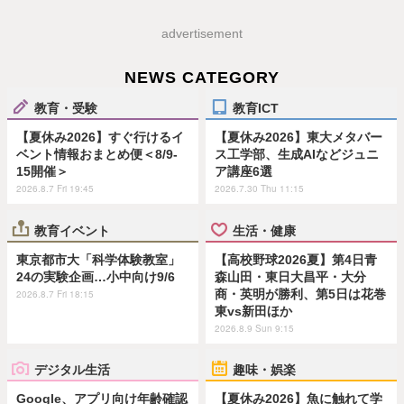
advertisement
NEWS CATEGORY
教育・受験
教育ICT
【夏休み2026】すぐ行けるイ
【夏休み2026】東大メタバー
ベント情報おまとめ便＜8/9-
ス工学部、生成AIなどジュニ
15開催＞
ア講座6選
2026.8.7 Fri 19:45
2026.7.30 Thu 11:15
教育イベント
生活・健康
東京都市大「科学体験教室」
【高校野球2026夏】第4日青
24の実験企画…小中向け9/6
森山田・東日大昌平・大分
商・英明が勝利、第5日は花巻
2026.8.7 Fri 18:15
東vs新田ほか
2026.8.9 Sun 9:15
デジタル生活
趣味・娯楽
Google、アプリ向け年齢確認
【夏休み2026】魚に触れて学