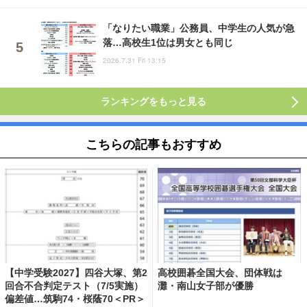
「なりたい職業」公務員、中学生の人気が急
落…高校生1位は男女とも同じ
2026.7.31 Fri 13:15
ランキングをもっと見る
こちらの記事もおすすめ
【中学受験2027】四谷大塚、第2
高校囲碁全国大会、団体戦は
回合不合判定テスト（7/5実施）
灘・南山女子部が優勝
偏差値…筑駒74・桜蔭70＜PR＞