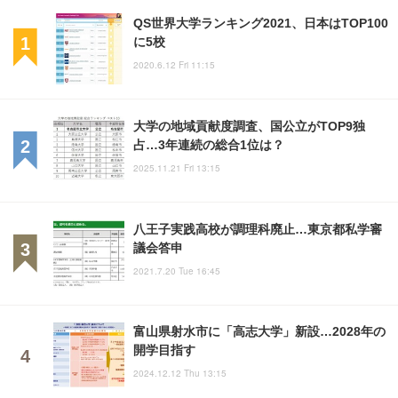
QS世界大学ランキング2021、日本はTOP100
に5校
2020.6.12 Fri 11:15
大学の地域貢献度調査、国公立がTOP9独
占…3年連続の総合1位は？
2025.11.21 Fri 13:15
八王子実践高校が調理科廃止…東京都私学審
議会答申
2021.7.20 Tue 16:45
富山県射水市に「高志大学」新設…2028年の
開学目指す
2024.12.12 Thu 13:15