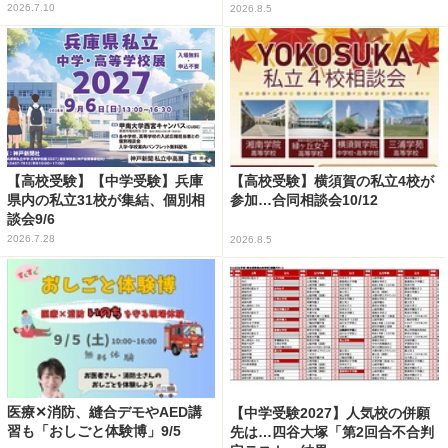
2026.7.10
2026.8.5
【高校受験】【中学受験】兵庫
【高校受験】横須賀の私立4校が
県内の私立31校が集結、個別相
参加…合同相談会10/12
談会9/6
2026.7.28
2026.8.5
医療✕消防、縫合デモやAED講
【中学受験2027】人気校の併願
習も「おしごと体験博」9/5
先は…四谷大塚「第2回合不合判