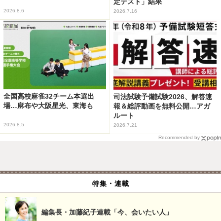
定テスト」結果
2026.8.6
2026.7.16
全国高校麻雀32チーム本選出
司法試験予備試験2026、解答速
場…麻布や大阪星光、東海も
報＆総評動画を無料公開…アガ
ルート
2026.8.5
2026.7.21
Recommended by
特集・連載
編集長・加藤紀子連載「今、会いたい人」