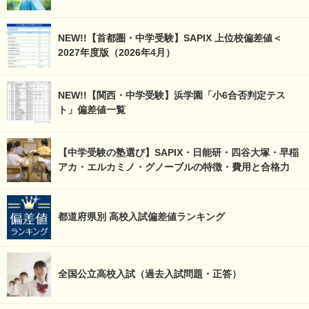
NEW!!【首都圏・中学受験】SAPIX 上位校偏差値＜
2027年度版（2026年4月）
NEW!!【関西・中学受験】浜学園「小6合否判定テス
ト」偏差値一覧
【中学受験の塾選び】SAPIX・日能研・四谷大塚・早稲
アカ・エルカミノ・グノーブルの特徴・費用と合格力
都道府県別 高校入試偏差値ランキング
全国公立高校入試（過去入試問題・正答）