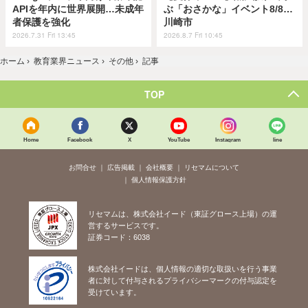
APIを年内に世界展開…未成年
ぶ「おさかな」イベント8/8…
者保護を強化
川崎市
2026.7.31 Fri 13:45
2026.8.7 Fri 10:45
ホーム
›
教育業界ニュース
›
その他
›
記事
TOP
Home
Facebook
X
YouTube
Instagram
line
お問合せ
広告掲載
会社概要
リセマムについて
個人情報保護方針
リセマムは、株式会社イード（東証グロース上場）の運
営するサービスです。
証券コード：6038
株式会社イードは、個人情報の適切な取扱いを行う事業
者に対して付与されるプライバシーマークの付与認定を
受けています。