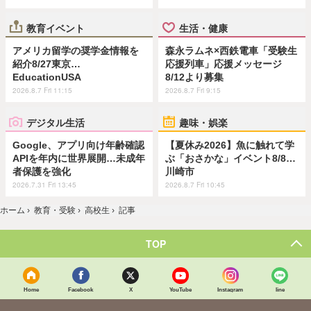
教育イベント
生活・健康
アメリカ留学の奨学金情報を
森永ラムネ×西鉄電車「受験生
紹介8/27東京…
応援列車」応援メッセージ
EducationUSA
8/12より募集
2026.8.7 Fri 11:15
2026.8.7 Fri 9:15
デジタル生活
趣味・娯楽
Google、アプリ向け年齢確認
【夏休み2026】魚に触れて学
APIを年内に世界展開…未成年
ぶ「おさかな」イベント8/8…
者保護を強化
川崎市
2026.7.31 Fri 13:45
2026.8.7 Fri 10:45
ホーム
›
教育・受験
›
高校生
›
記事
TOP
Home
Facebook
X
YouTube
Instagram
line