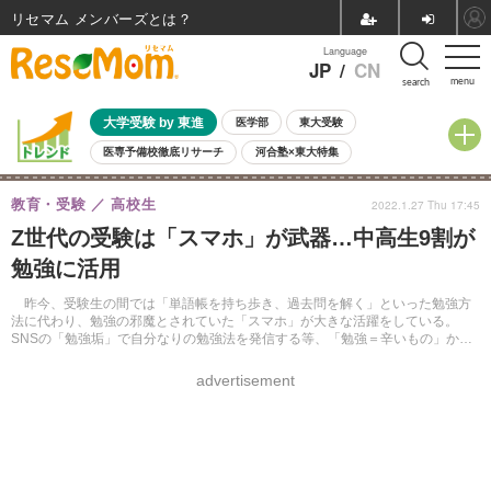
リセマム メンバーズ
Language
JP
/
CN
menu
search
大学受験 by 東進
医学部
東大受験
医専予備校徹底リサーチ
河合塾×東大特集
親子で考える大学選び
高校受験
中学受験
小学校受験
教育・受験
高校生
2022.1.27 Thu 17:45
共通テスト
夏休み
8月開催学校説明会・相談会
Z世代の受験は「スマホ」が武器…中高生9割が
8月開催イベント・WS
全国公立高校 過去問
人気記事
勉強に活用
自由研究教材（小学生向け）
自由研究教材（中学生向け）
ランキング
昨今、受験生の間では「単語帳を持ち歩き、過去問を解く」といった勉強方
法に代わり、勉強の邪魔とされていた「スマホ」が大きな活躍をしている。
SNSの「勉強垢」で自分なりの勉強法を発信する等、「勉強＝辛いもの」から
「勉強＝イケてるもの」へと変化しつつある。
advertisement