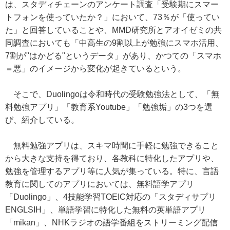
は、スタディチェーンのアンケート調査「受験期にスマー
トフォンを使っていたか？」において、73％が「使ってい
た」と回答していることや、MMD研究所とアオイゼミの共
同調査においても「中高生の9割以上が勉強にスマホ活用、
7割が"はかどる"というデータ」があり、かつての「スマホ
＝悪」のイメージから変化が起きているという。
そこで、Duolingoは令和時代の受験勉強法として、「無
料勉強アプリ」「教育系Youtube」「勉強垢」の3つを選
び、紹介している。
無料勉強アプリは、スキマ時間に手軽に勉強できること
から大きな支持を得ており、各教科に特化したアプリや、
勉強を管理するアプリ等に人気が集っている。特に、言語
教育に関してのアプリにおいては、無料語学アプリ
「Duolingo」、4技能学習TOEIC対応の「スタディサプリ
ENGLSIH」、単語学習に特化した無料の英単語アプリ
「mikan」、NHKラジオの語学番組をストリーミング配信