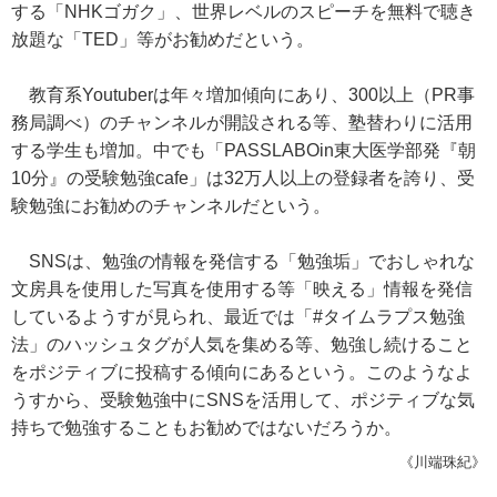
する「NHKゴガク」、世界レベルのスピーチを無料で聴き
放題な「TED」等がお勧めだという。
教育系Youtuberは年々増加傾向にあり、300以上（PR事
務局調べ）のチャンネルが開設される等、塾替わりに活用
する学生も増加。中でも「PASSLABOin東大医学部発『朝
10分』の受験勉強cafe」は32万人以上の登録者を誇り、受
験勉強にお勧めのチャンネルだという。
SNSは、勉強の情報を発信する「勉強垢」でおしゃれな
文房具を使用した写真を使用する等「映える」情報を発信
しているようすが見られ、最近では「#タイムラプス勉強
法」のハッシュタグが人気を集める等、勉強し続けること
をポジティブに投稿する傾向にあるという。このようなよ
うすから、受験勉強中にSNSを活用して、ポジティブな気
持ちで勉強することもお勧めではないだろうか。
《川端珠紀》