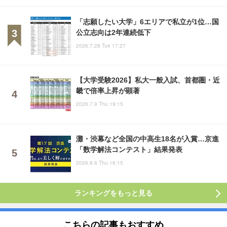
「志願したい大学」6エリアで私立が1位…国
公立志向は2年連続低下
2026.7.28 Tue 17:27
【大学受験2026】私大一般入試、首都圏・近
畿で倍率上昇が顕著
2026.7.9 Thu 19:15
灘・渋幕など全国の中高生18名が入賞…京進
「数学解法コンテスト」結果発表
2026.8.6 Thu 16:15
ランキングをもっと見る
こちらの記事もおすすめ