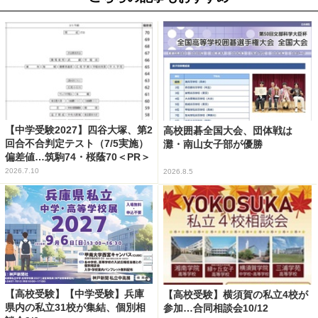
【中学受験2027】四谷大塚、第2
高校囲碁全国大会、団体戦は
回合不合判定テスト（7/5実施）
灘・南山女子部が優勝
偏差値…筑駒74・桜蔭70＜PR＞
2026.7.10
2026.8.5
【高校受験】【中学受験】兵庫
【高校受験】横須賀の私立4校が
県内の私立31校が集結、個別相
参加…合同相談会10/12