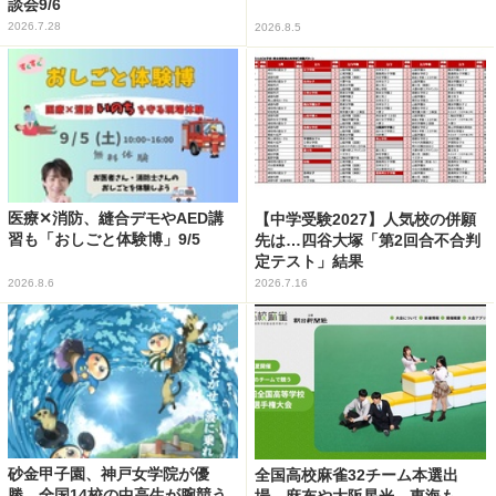
談会9/6
2026.7.28
2026.8.5
医療✕消防、縫合デモやAED講
【中学受験2027】人気校の併願
習も「おしごと体験博」9/5
先は…四谷大塚「第2回合不合判
定テスト」結果
2026.8.6
2026.7.16
砂金甲子園、神戸女学院が優
全国高校麻雀32チーム本選出
勝…全国14校の中高生が腕競う
場…麻布や大阪星光、東海も