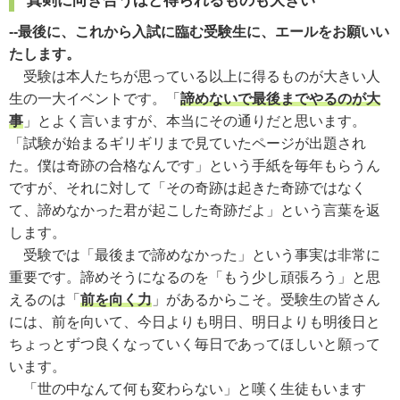
真剣に向き合うほど得られるものも大きい
--最後に、これから入試に臨む受験生に、エールをお願いい
たします。
受験は本人たちが思っている以上に得るものが大きい人
生の一大イベントです。「
諦めないで最後までやるのが大
事
」とよく言いますが、本当にその通りだと思います。
「試験が始まるギリギリまで見ていたページが出題され
た。僕は奇跡の合格なんです」という手紙を毎年もらうん
ですが、それに対して「その奇跡は起きた奇跡ではなく
て、諦めなかった君が起こした奇跡だよ」という言葉を返
します。
受験では「最後まで諦めなかった」という事実は非常に
重要です。諦めそうになるのを「もう少し頑張ろう」と思
えるのは「
前を向く力
」があるからこそ。受験生の皆さん
には、前を向いて、今日よりも明日、明日よりも明後日と
ちょっとずつ良くなっていく毎日であってほしいと願って
います。
「世の中なんて何も変わらない」と嘆く生徒もいます