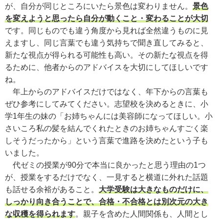
が、自分が同じところにいたら景色は変わりません。
景色
を変えようと思ったら自分が動くこと・変わることが大切
です。同じものでも違う角度から見れば全然違うものに見
えますし、同じ言葉でも違う気持ちで聞き直してみると、
新たな視点が得られる可能性も高い。その新たな視点を得
るために、他者からのアドバイスを大切にしてほしいです
ね。
年上からのアドバイスだけではなく、年下からの言葉も
ぜひ参考にしてみてください。志望校を決めるときに、小
学1年生の妹の「お姉ちゃんには美容師になってほしい。小
さいころ私の髪を結んでくれたときのお姉ちゃんすごく楽
しそうだったから」という言葉で進路を決めたという子も
いました。
代ゼミの授業が90分で本当に良かったと思う理由の1つ
が、授業をするだけでなく、一見すると横道に外れた話題
も話せる余裕があること。
大学受験は大きなものだけに、
しっかり向き合うことで、合格・不合格とは別次元の大き
な収穫を得られます
。親子を含めた人間関係も、人間とし