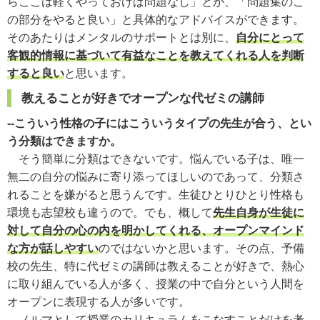
らここは軽くやっておけば問題なし」とか、「問題集のこ
の部分をやると良い」と具体的なアドバイスができます。
そのあたりはメンタルのサポートとは別に、
自分にとって
客観的情報に基づいて有益なことを教えてくれる人を判断
すると良い
と思います。
教えることが好きでオープンな代ゼミの講師
--こういう性格の子にはこういうタイプの先生が合う、とい
う分類はできますか。
そう簡単に分類はできないです。悩んでいる子は、唯一
無二の自分の悩みに寄り添ってほしいのであって、分類さ
れることを嫌がると思うんです。生徒ひとりひとり性格も
環境も志望校も違うので。でも、概して
先生自身が生徒に
対して自分の心の内を明かしてくれる、オープンマインド
な方が話しやすい
のではないかと思います。その点、予備
校の先生、特に代ゼミの講師は教えることが好きで、熱心
に取り組んでいる人が多く、授業の中で自分という人間を
オープンに表現する人が多いです。
ノルマとして授業のカリキュラムをこなすことだけを考