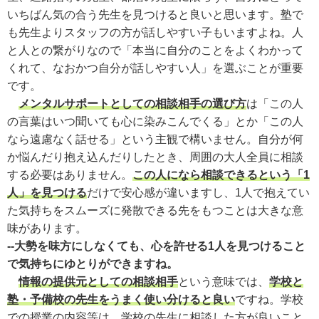
いちばん気の合う先生を見つけると良いと思います。塾で
も先生よりスタッフの方が話しやすい子もいますよね。人
と人との繋がりなので「本当に自分のことをよくわかって
くれて、なおかつ自分が話しやすい人」を選ぶことが重要
です。
メンタルサポートとしての相談相手の選び方
は「この人
の言葉はいつ聞いても心に染みこんでくる」とか「この人
なら遠慮なく話せる」という主観で構いません。自分が何
か悩んだり抱え込んだりしたとき、周囲の大人全員に相談
する必要はありません。
この人になら相談できるという「1
人」を見つける
だけで安心感が違いますし、1人で抱えてい
た気持ちをスムーズに発散できる先をもつことは大きな意
味があります。
--大勢を味方にしなくても、心を許せる1人を見つけること
で気持ちにゆとりができますね。
情報の提供元としての相談相手
という意味では、
学校と
塾・予備校の先生をうまく使い分けると良い
ですね。学校
での授業の内容等は、学校の先生に相談した方が良いこと