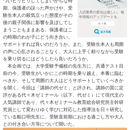
ついピリピリしてしまいがちな時
期、保護者の誤った声かけや、受
入試業界の変化は激しい。毎
験生本人の殺気立った態度がその
年情報のアップデートを。
後の親子関係に影響を及ぼしてし
全 3 枚
まうこともままある。保護者はこ
拡大写真
の時期のわが子にどう向き合い、
サポートすれば良いのだろうか。また、受験生本人も周囲
の声に心乱されることなく、大人に上手く頼りながら受験
を乗り切るにはどうしたら良いだろうか。
本企画では、大学受験予備校の先生方に、共通テスト目
前の今、受験生がいかにこの時期を乗り越え、本番に臨む
べきか、そして周囲の大人はどうサポートしていくべきか
を聞く。今回は「講師の代ゼミ」と評され、講師の質に定
評がある代々木ゼミナール（以下、代ゼミ）にて現代文の
人気講師であり、代々木ゼミナール教育総合研究所主幹研
究員として変わりゆく学びに対応した指導法を日々研究し
ている船口明先生に、受験直前期における過ごし方や大人
との付き合い方等について聞いた。