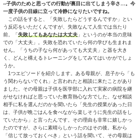
--子供のためと思っての行動が裏目に出てしまう辛さ…。今
一度子供の目線に立って冷静になりたいですね。
この話をすると、「失敗したらどうするんですか」とい
う反応をいただくんですが、失敗なんて人生では当たり
前。「
失敗してもあなたは大丈夫
」というのが本当の意味
での「大丈夫」。失敗を恐れていたら何の学びも生まれま
せん。「うちの子なら何があっても大丈夫」と器を大き
く、どんと構えるトレーニングをしてみてはいかがでしょ
うか。
1つエピソードを紹介します。ある母親が、息子から「も
う関わらないでくれ」と言われたと相談に来たことがあり
ました。その母親は子供を医学部に入れて実家の病院を継
がせなければと思っていた教育熱心な方でした。なぜ相談
相手に私を選んだのかを聞いたら「先生の授業があった日
は、子供が晩ごはんを食べながら楽しそうに先生の話をし
ていたから」と言ったんです。その理由も非常に嬉しかっ
たのですが、さらに素晴らしかったのはその後。私から
「信じて放っておくべき」という話を聞いて、その母親は