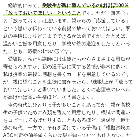
経験的にみて、
受験生が親に望んでいるのはほぼ100％
「放っておいてほしい」ということ
です。ただ「無関心」
と「放っておく」は違います。親からの「応援している」
という思いが伝わっている前提で放っておいてほしい。家
庭の事情によりどこまでできるかは別ですが、たとえば、
温かいご飯を用意したり、学校や塾の送迎をしたりといっ
たことも、応援の1つの形です。
受験期、私たち講師には生徒たちからさまざまな愚痴が
寄せられますが、親の過干渉に関する苦情が非常に多い。
私は授業の最後に感想を書くカードを用意しているのです
が、親に望むことを生徒に書かせたら、9割以上が「放って
おいてほしい」と書いていました。とくに志望校のレベル
が高ければ高い生徒ほど、そう書きます。
今の時代はひとりっ子が多いこともあってか、親が高校
生の子供のために衣類を選んで用意したり、模試の間違い
をコピーしてあげたりすることもあるほど、過保護・過干
渉な時代。一方で、それを受けている子供は「模擬試験の
ABC判定や偏差値くらいは親が知っていても仕方ない。だ