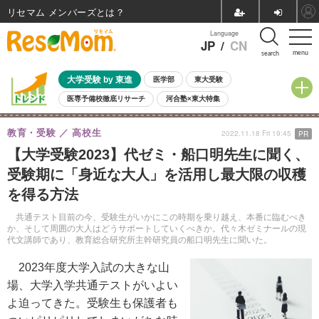
リセマム メンバーズ
Language
JP
/
CN
menu
search
大学受験 by 東進
医学部
東大受験
医専予備校徹底リサーチ
河合塾×東大特集
親子で考える大学選び
高校受験
中学受験
小学校受験
教育・受験
高校生
2022.11.18 Fri 19:45
PR
共通テスト
夏休み
8月開催学校説明会・相談会
【大学受験2023】代ゼミ・船口明先生に聞く、
8月開催イベント・WS
全国公立高校 過去問
人気記事
受験期に「身近な大人」を活用し最大限の収穫
自由研究教材（小学生向け）
自由研究教材（中学生向け）
ランキング
を得る方法
共通テスト目前の今、受験生がいかにこの時期を乗り越え、本番に臨むべき
か、そして周囲の大人はどうサポートしていくべきか。代々木ゼミナールの現
代文講師であり、教育総合研究所主幹研究員の船口明先生に聞いた。
2023年度大学入試の大きな山
場、大学入学共通テストがいよい
よ迫ってきた。受験生も保護者も