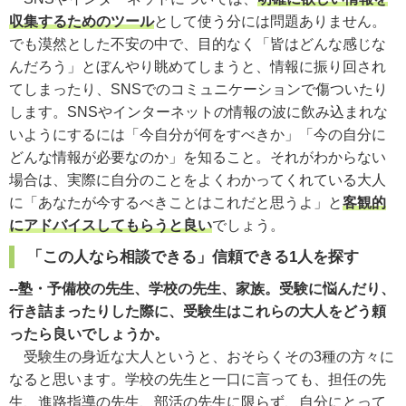
収集するためのツール
として使う分には問題ありません。
でも漠然とした不安の中で、目的なく「皆はどんな感じな
んだろう」とぼんやり眺めてしまうと、情報に振り回され
てしまったり、SNSでのコミュニケーションで傷ついたり
します。SNSやインターネットの情報の波に飲み込まれな
いようにするには「今自分が何をすべきか」「今の自分に
どんな情報が必要なのか」を知ること。それがわからない
場合は、実際に自分のことをよくわかってくれている大人
に「あなたが今するべきことはこれだと思うよ」と
客観的
にアドバイスしてもらうと良い
でしょう。
「この人なら相談できる」信頼できる1人を探す
--塾・予備校の先生、学校の先生、家族。受験に悩んだり、
行き詰まったりした際に、受験生はこれらの大人をどう頼
ったら良いでしょうか。
受験生の身近な大人というと、おそらくその3種の方々に
なると思います。学校の先生と一口に言っても、担任の先
生、進路指導の先生、部活の先生に限らず、自分にとって