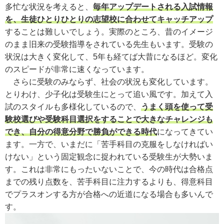
多忙な状況を考えると、
毎年アップデートされる入試情報
を、生徒ひとりひとりの志望校に合わせてキャッチアップ
することは難しいでしょう。実際のところ、昔のイメージ
のまま旧来の受験指導をされている先生もいます。受験の
状況は大きく変化して、5年も経てば大昔になるほど。変化
のスピードが非常に速くなっています。
さらに受験のみならず、社会の状況も変化しています。
とりわけ、少子化は受験生にとって追い風です。加えて入
試のスタイルも多様化しているので、
うまく頭を使って受
験校選びや受験科目選択をすることで大きなチャレンジも
でき、自分の得意分野で勝負ができる時代
になってきてい
ます。一方で、いまだに「苦手科目の克服をしなければい
けない」という固定観念に捉われている受験生が大勢いま
す。これは非常にもったいないことで、今の時代は合格点
までの残り点数を、苦手科目に注力するよりも、得意科目
でプラスオンする方が合格への近道になる場合も多いんで
す。