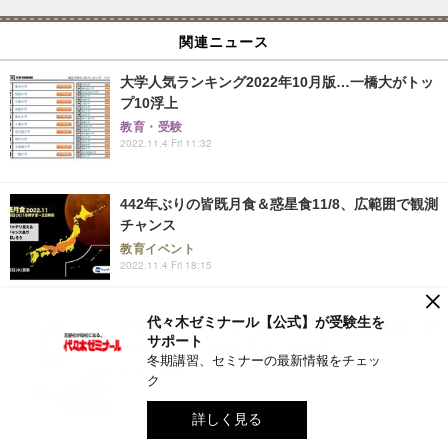
関連ニュース
大学人気ランキング2022年10月版…一橋大がトッ
プ10浮上
教育・受験
2022.11.4 Fri 11:32
442年ぶりの皆既月食＆惑星食11/8、広範囲で観測
チャンス
教育イベント
2022.11.4 Fri 18:15
×
代々木ゼミナール【公式】が受験生を
現役医学生YouTuber藤白りりさん「受験当日に解
サポート
法のストックを使い切る」勉強法
冬期講習、セミナーの最新情報をチェッ
教育・受験
ク
2022.11.7 Mon 12:15
詳しく見る