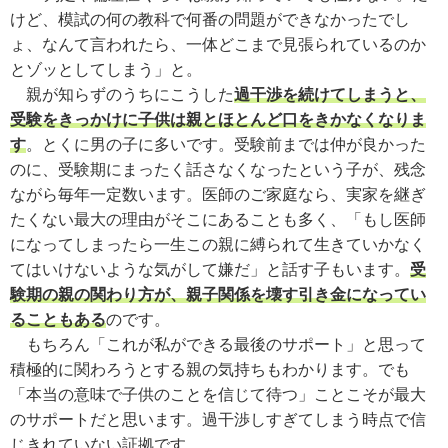
けど、模試の何の教科で何番の問題ができなかったでし
ょ、なんて言われたら、一体どこまで見張られているのか
とゾッとしてしまう」と。
親が知らずのうちにこうした
過干渉を続けてしまうと、
受験をきっかけに子供は親とほとんど口をきかなくなりま
す
。とくに男の子に多いです。受験前までは仲が良かった
のに、受験期にまったく話さなくなったという子が、残念
ながら毎年一定数います。医師のご家庭なら、実家を継ぎ
たくない最大の理由がそこにあることも多く、「もし医師
になってしまったら一生この親に縛られて生きていかなく
てはいけないような気がして嫌だ」と話す子もいます。
受
験期の親の関わり方が、親子関係を壊す引き金になってい
ることもある
のです。
もちろん「これが私ができる最後のサポート」と思って
積極的に関わろうとする親の気持ちもわかります。でも
「本当の意味で子供のことを信じて待つ」ことこそが最大
のサポートだと思います。過干渉しすぎてしまう時点で信
じきれていない証拠です。