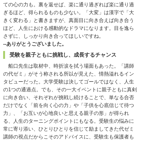
ての心の力も。裏を返せば、楽に通り過ぎれば楽に通り過
ぎるほど、得られるものも少ない。「大変」は漢字で「大
きく変わる」と書きますが、真面目に向き合えば向き合う
ほど、人生における感動的なドラマになります。目を逸ら
さずに、しっかり向き合ってほしいですね。
--ありがとうございました。
受験を親子ともに挑戦し、成長するチャンス
船口先生は取材中、時折涙を拭う場面もあった。「講師
の代ゼミ」がそう称される所以が見えた、情熱溢れるイン
タビューだった。大学受験は決してゴールではなく、人生
の1つの通過点。でも、その一大イベントに親子ともに真剣
に向き合い、それぞれが挑戦し続けることで、単なる合否
だけでなく「前を向く心の力」や「子供を心底信じて待つ
力」、「お互いが心地良いと思える親子の形」が得られ
る、人生のターニングポイントにもなる。受験生の悩みに
常に寄り添い、ひとりひとりを信じて励ましてきた代ゼミ
講師の視点だからこそのアドバイスに、受験生も保護者も