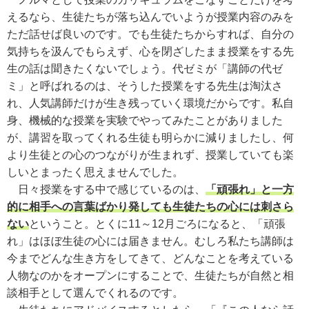
えるなら、生徒たちが落ち込んでいようが授業内容のみを
ただ話せば良いのです。でも生徒たちからすれば、自分の
気持ちを汲んでもらえず、心を閉ざしたまま授業をする先
生の話は聞きたくないでしょう。代ゼミが「講師の代ゼ
ミ」と呼ばれるのは、そうした授業をする先生は淘汰さ
れ、人気講師だけが生き残っていく環境だからです。私自
身、機械的な授業を実験でやってみたことがありました
が、講習を取ってくれる生徒も明らかに減りましたし、何
より生徒との心のつながりが生まれず、授業していても楽
しいとまったく思えませんでした。
日々授業をする中で感じているのは、
「頑張れ」と一方
的に相手への言葉ばかり発しても生徒たちの心には刺さら
ない
ということ。とくに11～12月ごろになると、「頑張
れ」はほぼ生徒の心には届きません。むしろ私たち講師は
今までどんな生き方をしてきて、どんなことを考えている
人物なのかをオープンにすることで、生徒たちが自然と相
談相手として選んでくれるのです。