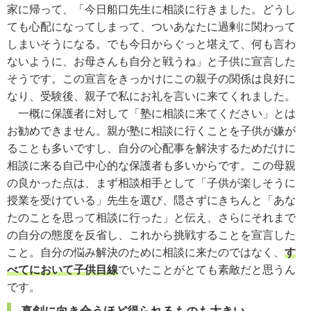
家に帰って、「今日船口先生に相談に行きました。どうし
ても心配になってしまって、ついあなたに過剰に関わって
しまいそうになる。でも今日からぐっと堪えて、何も言わ
ないように、お母さんも自分と戦うね」と子供に宣言した
そうです。この宣言をきっかけにこの親子の関係は良好に
なり、受験後、親子で私にお礼を言いに来てくれました。
一概に保護者に対して「塾に相談に来てください」とは
お勧めできません。親が塾に相談に行くことを子供が嫌が
ることも多いですし、自分の心配事を解決するためだけに
相談に来る自己中心的な保護者も多いからです。この母親
の良かった点は、まず相談相手として「子供が楽しそうに
授業を受けている」先生を選び、隠さずにきちんと「あな
たのことを思って相談に行った」と伝え、さらにそれまで
の自分の態度を反省し、これから挑戦することを宣言した
こと。自分の悩み解決のために相談に来たのではなく、
す
べてにおいて子供目線
でいたことがとても素敵だと思うん
です。