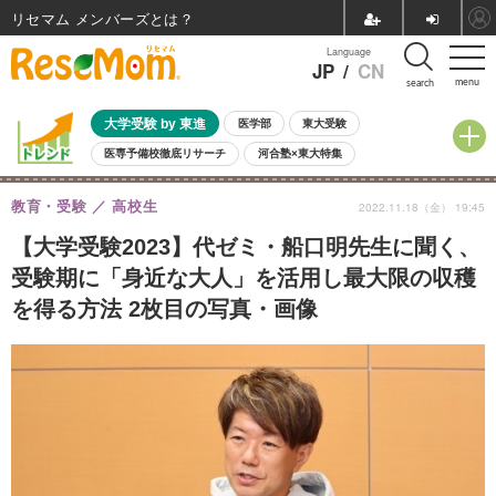
リセマム メンバーズ
Language
JP
/
CN
menu
search
大学受験 by 東進
医学部
東大受験
医専予備校徹底リサーチ
河合塾×東大特集
親子で考える大学選び
高校受験
中学受験
小学校受験
教育・受験
高校生
2022.11.18（金） 19:45
共通テスト
夏休み
8月開催学校説明会・相談会
8月開催イベント・WS
全国公立高校 過去問
人気記事
【大学受験2023】代ゼミ・船口明先生に聞く、
自由研究教材（小学生向け）
自由研究教材（中学生向け）
ランキング
受験期に「身近な大人」を活用し最大限の収穫
を得る方法 2枚目の写真・画像