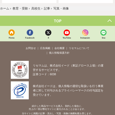
ホーム
›
教育・受験
›
高校生
›
記事
›
写真・画像
TOP
Home
Facebook
X
YouTube
Instagram
line
お問合せ
広告掲載
会社概要
リセマムについて
個人情報保護方針
リセマムは、株式会社イード（東証グロース上場）の運
営するサービスです。
証券コード：6038
株式会社イードは、個人情報の適切な取扱いを行う事業
者に対して付与されるプライバシーマークの付与認定を
受けています。
紹介した商品/サービスを購入、契約した場合に、
売上の一部が弊社サイトに還元されることがあります。
当サイトに掲載の記事・見出し・写真・画像の無断転載を禁じます。