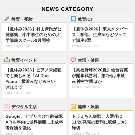
NEWS CATEGORY
教育・受験
教育ICT
【夏休み2026】村山斉氏が公
【夏休み2026】東大メタバー
開講義、小中学生のための大
ス工学部、生成AIなどジュニ
学講義スクール9月開校
ア講座6選
2026.8.6 Thu 19:15
2026.7.30 Thu 11:15
教育イベント
生活・健康
【夏休み2026】ピアノ未経験
【高校野球2026夏】仙台育英
でも楽しめる「AI Duo
が開幕戦勝利、第2日は東筑
Piano」横浜みなとみらい
vs神村学園ほか
8/31まで
2026.8.5 Wed 20:32
2026.8.6 Thu 19:45
デジタル生活
趣味・娯楽
Google、アプリ向け年齢確認
ドラえもん短歌、入選作は
APIを年内に世界展開…未成年
11/20発売の新刊に収録…9/3
者保護を強化
締切
2026.7.31 Fri 13:45
2026.8.6 Thu 15:15