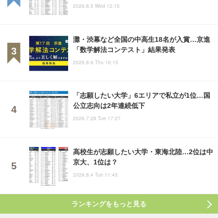
2026.8.5 Wed 12:15
灘・渋幕など全国の中高生18名が入賞…京進
「数学解法コンテスト」結果発表
2026.8.6 Thu 16:15
「志願したい大学」6エリアで私立が1位…国
公立志向は2年連続低下
2026.7.28 Tue 17:27
高校生が志願したい大学・東海北陸…2位は中
京大、1位は？
2026.8.4 Tue 11:45
ランキングをもっと見る