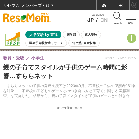
リセマム メンバーズ
Language
JP
/
CN
menu
search
大学受験 by 東進
医学部
東大受験
医専予備校徹底リサーチ
河合塾×東大特集
親子で考える大学選び
高校受験
中学受験
小学校受験
教育・受験
小学生
2023.10.2 Mon 12:15
共通テスト
夏休み
8月開催学校説明会・相談会
親の子育てスタイルが子供のゲーム時間に影
8月開催イベント・WS
全国公立高校 過去問
人気記事
響…すららネット
自由研究教材（小学生向け）
自由研究教材（中学生向け）
ランキング
すららネットの子供の発達支援室は2023年9月、不登校の子供の保護者161名
を対象に「不登校の子どものゲームとのつき合い方と子育てに関する実態調
査」を実施した。結果から、親の子育てスタイルが子供のゲームとの付き合い
方に影響を与えていることが明らかになった。
advertisement