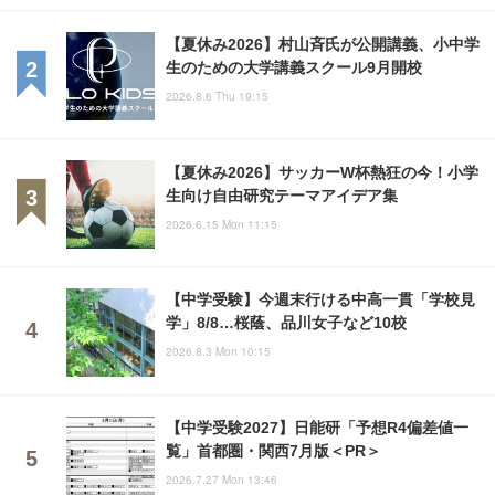
【夏休み2026】村山斉氏が公開講義、小中学
生のための大学講義スクール9月開校
2026.8.6 Thu 19:15
【夏休み2026】サッカーW杯熱狂の今！小学
生向け自由研究テーマアイデア集
2026.6.15 Mon 11:15
【中学受験】今週末行ける中高一貫「学校見
学」8/8…桜蔭、品川女子など10校
2026.8.3 Mon 10:15
【中学受験2027】日能研「予想R4偏差値一
覧」首都圏・関西7月版＜PR＞
2026.7.27 Mon 13:46