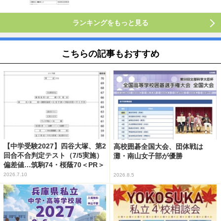
ランキングをもっと見る
こちらの記事もおすすめ
【中学受験2027】四谷大塚、第2
高校囲碁全国大会、団体戦は
回合不合判定テスト（7/5実施）
灘・南山女子部が優勝
偏差値…筑駒74・桜蔭70＜PR＞
2026.7.10
2026.8.5