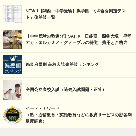
NEW!!【関西・中学受験】浜学園「小6合否判定テス
ト」偏差値一覧
【中学受験の塾選び】SAPIX・日能研・四谷大塚・早稲
アカ・エルカミノ・グノーブルの特徴・費用と合格力
都道府県別 高校入試偏差値ランキング
全国公立高校入試（過去入試問題・正答）
イード・アワード
（塾・通信教育・英語教育などの教育サービスの顧客満
足度調査）