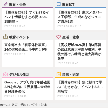
教育・受験
教育ICT
【夏休み2026】すぐ行けるイ
【夏休み2026】東大メタバー
ベント情報おまとめ便＜8/9-
ス工学部、生成AIなどジュニ
15開催＞
ア講座6選
2026.8.7 Fri 19:45
2026.7.30 Thu 11:15
教育イベント
生活・健康
東京都市大「科学体験教室」
【高校野球2026夏】第3日朝
24の実験企画…小中向け9/6
の部は東海大甲府が勝利、午
後の部で八幡商と健大高崎が
2026.8.7 Fri 18:15
激突
2026.8.7 Fri 12:45
デジタル生活
趣味・娯楽
Google、アプリ向け年齢確認
【夏休み2026】魚に触れて学
APIを年内に世界展開…未成年
ぶ「おさかな」イベント8/8…
者保護を強化
川崎市
2026.7.31 Fri 13:45
2026.8.7 Fri 10:45
ホーム
›
教育・受験
›
小学生
›
記事