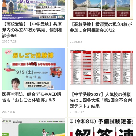
【高校受験】【中学受験】兵庫
【高校受験】横須賀の私立4校が
県内の私立31校が集結、個別相
参加…合同相談会10/12
談会9/6
2026.7.28
2026.8.5
医療✕消防、縫合デモやAED講
【中学受験2027】人気校の併願
習も「おしごと体験博」9/5
先は…四谷大塚「第2回合不合判
定テスト」結果
2026.8.6
2026.7.16