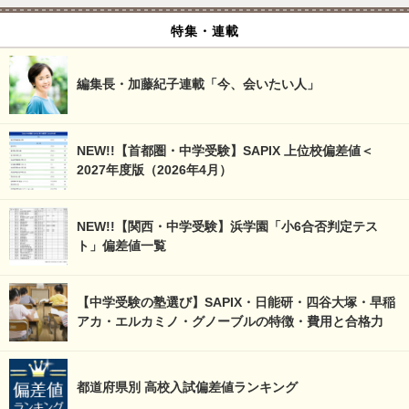
特集・連載
編集長・加藤紀子連載「今、会いたい人」
NEW!!【首都圏・中学受験】SAPIX 上位校偏差値＜
2027年度版（2026年4月）
NEW!!【関西・中学受験】浜学園「小6合否判定テス
ト」偏差値一覧
【中学受験の塾選び】SAPIX・日能研・四谷大塚・早稲
アカ・エルカミノ・グノーブルの特徴・費用と合格力
都道府県別 高校入試偏差値ランキング