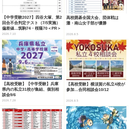
【中学受験2027】四谷大塚、第2
高校囲碁全国大会、団体戦は
回合不合判定テスト（7/5実施）
灘・南山女子部が優勝
偏差値…筑駒74・桜蔭70＜PR＞
2026.7.10
2026.8.5
【高校受験】【中学受験】兵庫
【高校受験】横須賀の私立4校が
県内の私立31校が集結、個別相
参加…合同相談会10/12
談会9/6
2026.7.28
2026.8.5