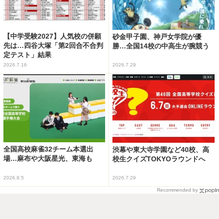
【中学受験2027】人気校の併願
砂金甲子園、神戸女学院が優
先は…四谷大塚「第2回合不合判
勝…全国14校の中高生が腕競う
定テスト」結果
2026.7.16
2026.7.29
全国高校麻雀32チーム本選出
渋幕や東大寺学園など40校、高
場…麻布や大阪星光、東海も
校生クイズTOKYOラウンドへ
2026.8.5
2026.7.29
Recommended by