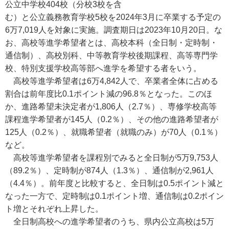
公立中学校404校（分校3校を含
む）と公立義務教育学校5校を2024年3月に卒業する予定の
6万7,019人を対象に実施。調査期日は2023年10月20日。な
お、高校等進学希望者とは、高校本科（全日制・定時制・
通信制）、高校別科、中等教育学校後期課程、高等専門学
校、特別支援学校高等部へ進学を希望する者をいう。
高校等進学希望者は6万4,842人で、卒業者全体に占める
割合は前年度比0.1ポイント減の96.8％となった。このほ
か、進路希望未決定者が1,806人（2.7％）、専修学校高等
課程進学希望者が145人（0.2％）、その他の進路希望者が
125人（0.2％）、就職希望者（就職のみ）が70人（0.1％）
など。
高校等進学希望者を課程別でみると全日制が5万9,753人
（89.2％）、定時制が874人（1.3％）、通信制が2,961人
（4.4％）。前年度と比較すると、全日制は0.5ポイント減と
なった一方で、定時制は0.1ポイント増、通信制は0.2ポイン
ト増とそれぞれ上昇した。
全日制高校への進学希望者のうち、県内公立高校は5万