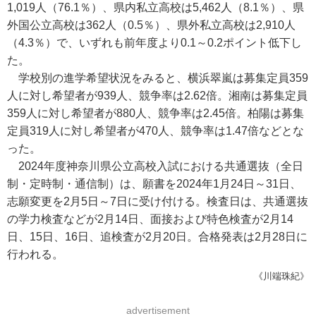
1,019人（76.1％）、県内私立高校は5,462人（8.1％）、県
外国公立高校は362人（0.5％）、県外私立高校は2,910人
（4.3％）で、いずれも前年度より0.1～0.2ポイント低下し
た。
学校別の進学希望状況をみると、横浜翠嵐は募集定員359
人に対し希望者が939人、競争率は2.62倍。湘南は募集定員
359人に対し希望者が880人、競争率は2.45倍。柏陽は募集
定員319人に対し希望者が470人、競争率は1.47倍などとな
った。
2024年度神奈川県公立高校入試における共通選抜（全日
制・定時制・通信制）は、願書を2024年1月24日～31日、
志願変更を2月5日～7日に受け付ける。検査日は、共通選抜
の学力検査などが2月14日、面接および特色検査が2月14
日、15日、16日、追検査が2月20日。合格発表は2月28日に
行われる。
《川端珠紀》
advertisement