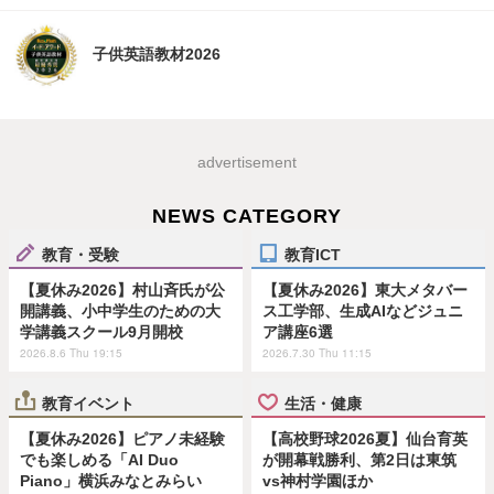
子供英語教材2026
advertisement
NEWS CATEGORY
教育・受験
教育ICT
【夏休み2026】村山斉氏が公
【夏休み2026】東大メタバー
開講義、小中学生のための大
ス工学部、生成AIなどジュニ
学講義スクール9月開校
ア講座6選
2026.8.6 Thu 19:15
2026.7.30 Thu 11:15
教育イベント
生活・健康
【夏休み2026】ピアノ未経験
【高校野球2026夏】仙台育英
でも楽しめる「AI Duo
が開幕戦勝利、第2日は東筑
Piano」横浜みなとみらい
vs神村学園ほか