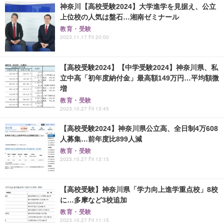
神奈川【高校受験2024】大学進学を見据え、公立
上位校の人気は盤石…湘南ゼミナール
教育・受験
2023.11.17 Fri 20:00
【高校受験2024】【中学受験2024】神奈川県、私
立中高「初年度納付金」最高額149万円…平均額微
増
教育・受験
2023.10.27 Fri 13:45
【高校受験2024】神奈川県公立高、全日制4万608
人募集…前年度比899人減
教育・受験
2023.10.27 Fri 13:15
【高校受験】神奈川県「学力向上進学重点校」8校
に…多摩など3校追加
教育・受験
2023.10.27 Fri 11:15