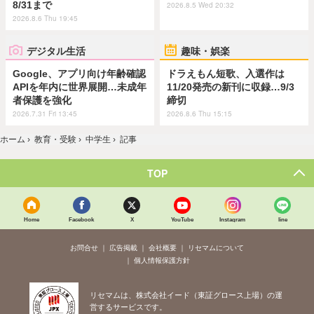
8/31まで
2026.8.5 Wed 20:32
2026.8.6 Thu 19:45
デジタル生活
趣味・娯楽
Google、アプリ向け年齢確認
ドラえもん短歌、入選作は
APIを年内に世界展開…未成年
11/20発売の新刊に収録…9/3
者保護を強化
締切
2026.7.31 Fri 13:45
2026.8.6 Thu 15:15
ホーム
›
教育・受験
›
中学生
›
記事
TOP
Home
Facebook
X
YouTube
Instagram
line
お問合せ
広告掲載
会社概要
リセマムについて
個人情報保護方針
リセマムは、株式会社イード（東証グロース上場）の運
営するサービスです。