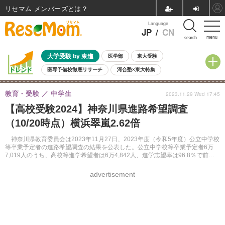
リセマム メンバーズ
Language
JP
/
CN
menu
search
大学受験 by 東進
医学部
東大受験
医専予備校徹底リサーチ
河合塾×東大特集
親子で考える大学選び
高校受験
中学受験
小学校受験
教育・受験
中学生
2023.11.29 Wed 17:45
共通テスト
夏休み
8月開催学校説明会・相談会
【高校受験2024】神奈川県進路希望調査
8月開催イベント・WS
全国公立高校 過去問
人気記事
（10/20時点）横浜翠嵐2.62倍
自由研究教材（小学生向け）
自由研究教材（中学生向け）
ランキング
神奈川県教育委員会は2023年11月27日、2023年度（令和5年度）公立中学校
等卒業予定者の進路希望調査の結果を公表した。公立中学校等卒業予定者6万
7,019人のうち、高校等進学希望者は6万4,842人、進学志望率は96.8％で前年
度より0.1ポイント減少した。
advertisement