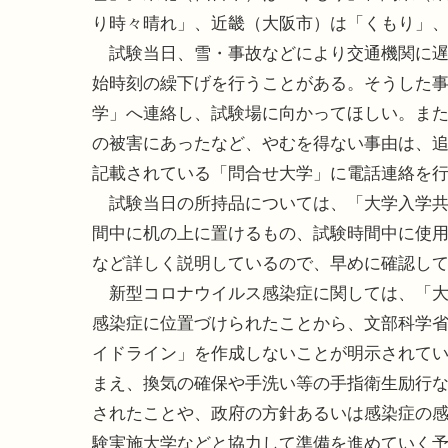
り時々晴れ」、近畿（大阪市）は「くもり」
試験当日、雪・事故などにより交通機関に遅
始時刻の繰下げを行うことがある。そうした
学」へ連絡し、試験場に向かってほしい。ま
の被害にあったなど、やむを得ない事由は、
記載されている「問合せ大学」に電話連絡を
試験当日の所持品については、「大学入学共
間中に机の上に置けるもの、試験時間中に使
など詳しく説明しているので、早めに確認し
新型コロナウイルス感染症に関しては、「大
感染症に位置づけられたことから、文部科学
イドライン」を作成しないことが明示されて
まえ、換気の確保や手洗い等の手指衛生励行
されたことや、政府の方針あるいは感染症の
験実施大学などと協力して準備を進めていく