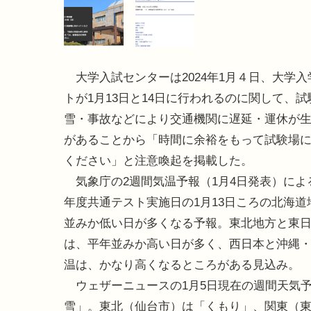
大学入試センターは2024年1月４日、大学入
トが1月13日と14日に行われるのに関して、
雪・事故などにより交通機関に遅延・運休が
があることから「時間に余裕をもって試験場
ください」と注意喚起を掲載した。
気象庁の2週間気温予報（1月4日発表）による
年度共通テスト実施日の1月13日ころの北海道
並みか低い日が多くなる予報。東北地方と東
は、平年並みか高い日が多く、西日本と沖縄
温は、かなり高くなるところがある見込み。
ウェザーニュースの1月5日現在の週間天気予
雪」。東北（仙台市）は「くもり」、関東（