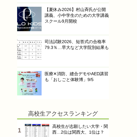
【夏休み2026】村山斉氏が公開
講義、小中学生のための大学講義
スクール9月開校
司法試験2026、短答式の合格率
79.3％…早大など大学院別結果も
医療✕消防、縫合デモやAED講習
も「おしごと体験博」9/5
高校生アクセスランキング
高校生が志願したい大学・関
西…2位は関西大、1位は？