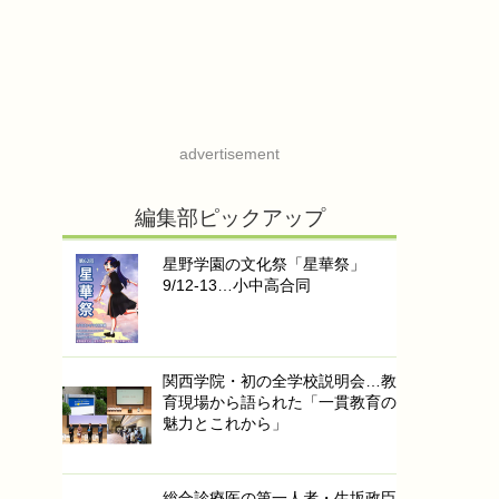
advertisement
編集部ピックアップ
星野学園の文化祭「星華祭」
9/12-13…小中高合同
関西学院・初の全学校説明会…教
育現場から語られた「一貫教育の
魅力とこれから」
総合診療医の第一人者・生坂政臣