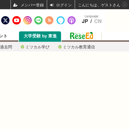
ログイン
こんにちは、ゲストさん
Language
JP
/
CN
ント
大学受験 by 東進
過去問
ミツカル学び
ミツカル教育通信