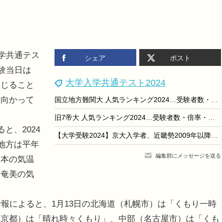
学共通テス
シェア
ポスト
試験当日は
大学入学共通テスト2024
生じること
に向かって
国立地方難関大 人気ランキング2024…受験者数・倍率・辞退率
旧7帝大 人気ランキング2024…受験者数・倍率・入学辞退率
と、2024
【大学受験2024】京大入学者、近畿勢2009年以降の最低値に
地方は平年
編集部にメッセージを送る
日本の気温
・奄美の気
報によると、1月13日の北海道（札幌市）は「くもり一時
東京都）は「晴れ時々くもり」、中部（名古屋市）は「くも