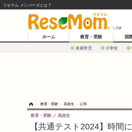
リセマム メンバーズ
ホーム
教育・受験
国
未就学児
小学生
ホーム
›
教育・受験
›
高校生
›
記事
教育・受験
高校生
【共通テスト2024】時