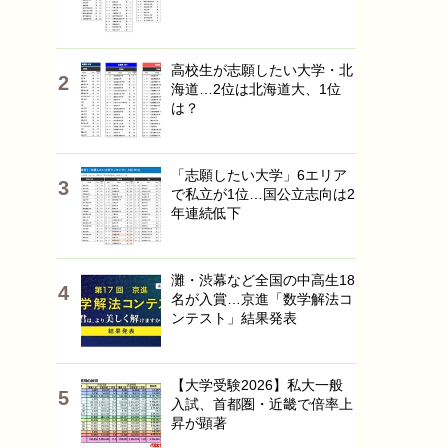
高校生が志願したい大学・北
海道…2位は北海道大、1位
は？
「志願したい大学」6エリア
で私立が1位…国公立志向は2
年連続低下
灘・渋幕など全国の中高生18
名が入賞…京進「数学解法コ
ンテスト」結果発表
【大学受験2026】私大一般
入試、首都圏・近畿で倍率上
昇が顕著