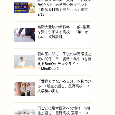
氏が登壇…医学部受験イベント
「医師を目指す君たちへ」東京
9/13
難関大受験の新戦略…一般×推薦
を賢く併願する高校1、2年生か
らの「複線設計」
眼科医に聞く、子供の学習環境と
光の関係…目・姿勢・集中力を整
えるBenQのデスクライト
「MindDuo 2」
「世界とつながる自分」を見つけ
る…1期生が語る、星野高校GFC
入学後の実り
日ごとに増す医師への憧れ…1期
生が語る、星野高校 医専コース