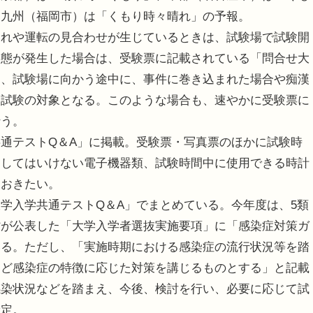
、九州（福岡市）は「くもり時々晴れ」の予報。
れや運転の見合わせが生じているときは、試験場で試験開
事態が発生した場合は、受験票に記載されている「問合せ大
た、試験場に向かう途中に、事件に巻き込まれた場合や痴漢
追試験の対象となる。このような場合も、速やかに受験票に
行う。
通テストQ＆A」に掲載。受験票・写真票のほかに試験時
用してはいけない電子機器類、試験時間中に使用できる時計
ておきたい。
学入学共通テストQ＆A」でまとめている。今年度は、5類
省が公表した「大学入学者選抜実施要項」に「感染症対策ガ
いる。ただし、「実施時期における感染症の流行状況等を踏
など感染症の特徴に応じた対策を講じるものとする」と記載
感染状況などを踏まえ、今後、検討を行い、必要に応じて試
予定。