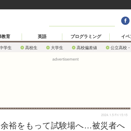
際教育
英語
プログラミング
イベ
中学生
高校生
大学生
高校偏差値
公立高校・
advertisement
2024.1.5 Fri 15:15
間に余裕をもって試験場へ…被災者へ