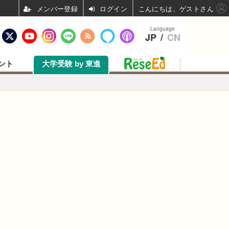
ログイン
こんにちは、ゲストさん
Language
JP
/
CN
ント
大学受験 by 東進