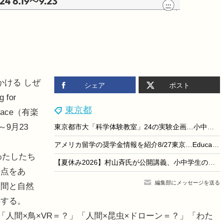
かける しぜ
シェア
ポスト
for
東京都
 Space（有楽
～9月23
東京都市大「科学体験教室」24の実験企画…小中向け9/6
アメリカ留学の奨学金情報を紹介8/27東京…EducationUSA
わたしたち
【夏休み2026】村山斉氏が公開講義、小中学生のための大学講義スクール9月開校
焦点をあ
編集部にメッセージを送る
人間と自然
供する。
」「人間×鳥×VR＝？」「人間×昆虫×ドローン＝？」「わた