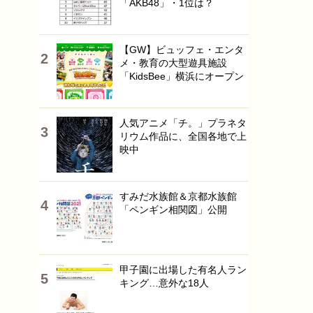
「AKB48」・1位は？
【GW】ビュッフェ・エンタ
メ・教育の大型遊具施設
「KidsBee」横浜にオープン
人気アニメ「チ。」プラネタ
リウム作品に、全国各地で上
映中
すみだ水族館＆京都水族館
「ペンギン相関図」公開
甲子園に出場した有名人ラン
キング…意外な18人