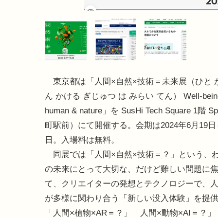
東京都は「人間×自然×技術＝未来展（ひと 
ん かける ぎじゅつ は みらい てん） Well-being 
human & nature」を SusHi Tech Square 1階
町駅前）にて開催する。会期は2024年6月19日
日。入場料は無料。
同展では「人間×自然×技術＝？」という、
の未来にとって大切な、だけど難しい問題に
て、クリエイターの発想とテクノロジーで、
が多様に関わり合う「新しい没入体験」を提
「人間×植物×AR＝？」「人間×動物×AI＝？