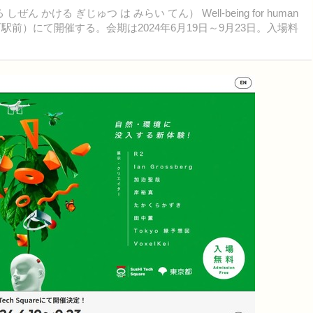
ける ぎじゅつ は みらい てん） Well-being for human
pace（有楽町駅前）にて開催する。会期は2024年6月19日～9月23日。入場料