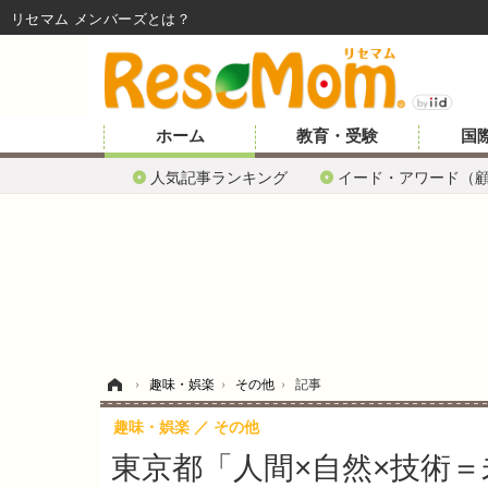
リセマム メンバーズ
ホーム
教育・受験
国
人気記事ランキング
イード・アワード（
ホーム
›
趣味・娯楽
›
その他
›
記事
趣味・娯楽
その他
東京都「人間×自然×技術＝未来