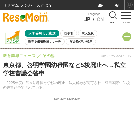
リセマム メンバーズ
Language
JP
/
CN
menu
search
大学受験 by 東進
医学部
東大受験
医専予備校徹底リサーチ
河合塾×東大特集
親子で考える大学選び
高校受験
中学受験
小学校受験
教育業界ニュース
その他
2025.6.25 Wed 13:15
共通テスト
夏休み
8月開催学校説明会・相談会
東京都、啓明学園幼稚園など5校廃止へ…私立
8月開催イベント・WS
全国公立高校 過去問
人気記事
学校審議会答申
自由研究教材（小学生向け）
自由研究教材（中学生向け）
ランキング
2025年度に私立幼稚園や学校の廃止、法人解散が認可され、羽田国際中学校
の設置が予定されている。
advertisement