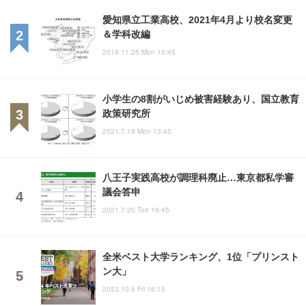
愛知県立工業高校、2021年4月より校名変更
＆学科改編
2019.11.25 Mon 15:45
小学生の8割がいじめ被害経験あり、国立教育
政策研究所
2021.7.19 Mon 13:45
八王子実践高校が調理科廃止…東京都私学審
議会答申
2021.7.20 Tue 16:45
全米ベスト大学ランキング、1位「プリンスト
ン大」
2023.10.6 Fri 16:15