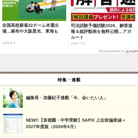
全国高校麻雀32チーム本選出
司法試験予備試験2026、解答速
場…麻布や大阪星光、東海も
報＆総評動画を無料公開…アガ
ルート
2026.8.5
2026.7.21
Recommended by
特集・連載
編集長・加藤紀子連載「今、会いたい人」
NEW!!【首都圏・中学受験】SAPIX 上位校偏差値＜
2027年度版（2026年4月）