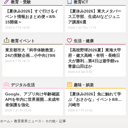
教育・受験
教育ICT
【夏休み2026】すぐ行けるイ
【夏休み2026】東大メタバー
ベント情報おまとめ便＜8/9-
ス工学部、生成AIなどジュニ
15開催＞
ア講座6選
2026.8.7 Fri 19:45
2026.7.30 Thu 11:15
教育イベント
生活・健康
東京都市大「科学体験教室」
【高校野球2026夏】東海大甲
24の実験企画…小中向け9/6
府・健大高崎・有明・長崎日
大が勝利…第4日は遊学館vs
2026.8.7 Fri 18:15
青森山田ほか
2026.8.8 Sat 9:52
デジタル生活
趣味・娯楽
Google、アプリ向け年齢確認
【夏休み2026】魚に触れて学
APIを年内に世界展開…未成年
ぶ「おさかな」イベント8/8…
者保護を強化
川崎市
2026.7.31 Fri 13:45
2026.8.7 Fri 10:45
ホーム
›
教育業界ニュース
›
その他
›
記事