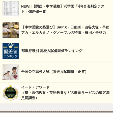
NEW!!【関西・中学受験】浜学園「小6合否判定テス
ト」偏差値一覧
【中学受験の塾選び】SAPIX・日能研・四谷大塚・早稲
アカ・エルカミノ・グノーブルの特徴・費用と合格力
都道府県別 高校入試偏差値ランキング
全国公立高校入試（過去入試問題・正答）
イード・アワード
（塾・通信教育・英語教育などの教育サービスの顧客満
足度調査）