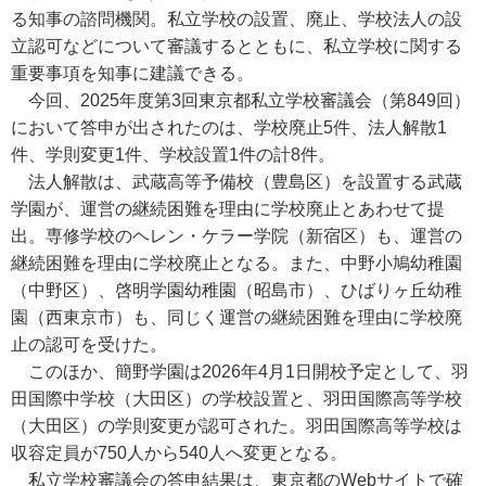
る知事の諮問機関。私立学校の設置、廃止、学校法人の設
立認可などについて審議するとともに、私立学校に関する
重要事項を知事に建議できる。
今回、2025年度第3回東京都私立学校審議会（第849回）
において答申が出されたのは、学校廃止5件、法人解散1
件、学則変更1件、学校設置1件の計8件。
法人解散は、武蔵高等予備校（豊島区）を設置する武蔵
学園が、運営の継続困難を理由に学校廃止とあわせて提
出。専修学校のヘレン・ケラー学院（新宿区）も、運営の
継続困難を理由に学校廃止となる。また、中野小鳩幼稚園
（中野区）、啓明学園幼稚園（昭島市）、ひばりヶ丘幼稚
園（西東京市）も、同じく運営の継続困難を理由に学校廃
止の認可を受けた。
このほか、簡野学園は2026年4月1日開校予定として、羽
田国際中学校（大田区）の学校設置と、羽田国際高等学校
（大田区）の学則変更が認可された。羽田国際高等学校は
収容定員が750人から540人へ変更となる。
私立学校審議会の答申結果は、東京都のWebサイトで確