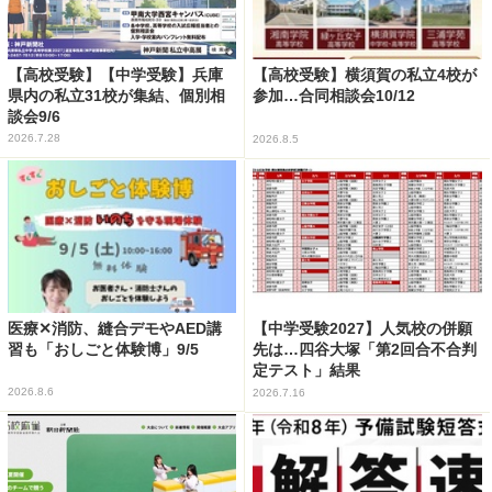
【高校受験】【中学受験】兵庫
【高校受験】横須賀の私立4校が
県内の私立31校が集結、個別相
参加…合同相談会10/12
談会9/6
2026.7.28
2026.8.5
医療✕消防、縫合デモやAED講
【中学受験2027】人気校の併願
習も「おしごと体験博」9/5
先は…四谷大塚「第2回合不合判
定テスト」結果
2026.8.6
2026.7.16