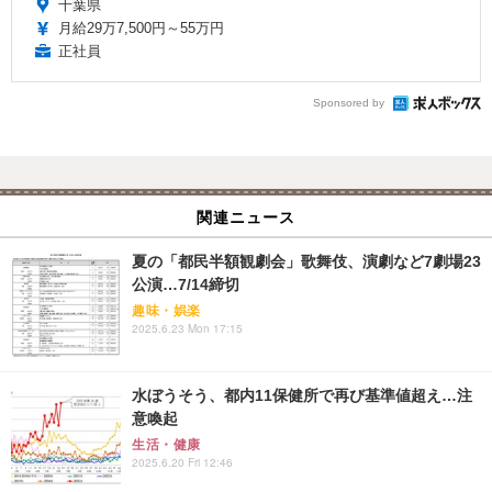
千葉県
月給29万7,500円～55万円
正社員
Sponsored by
関連ニュース
夏の「都民半額観劇会」歌舞伎、演劇など7劇場23
公演…7/14締切
趣味・娯楽
2025.6.23 Mon 17:15
水ぼうそう、都内11保健所で再び基準値超え…注
意喚起
生活・健康
2025.6.20 Fri 12:46