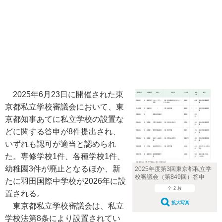
2025年6月23日に開催された東
京都私立学校審議会において、東
京都知事あてに私立学校の設置な
どに関する答申が8件提出され、
いずれも認可が適当と認められ
た。専修学校1件、各種学校1件、
幼稚園3件が廃止となるほか、新
2025年度第3回東京都私立学
校審議会（第849回）答申
たに羽田国際中学校が2026年に設
全 2 枚
置される。
拡大写真
東京都私立学校審議会は、私立
学校法第8条により設置されてい