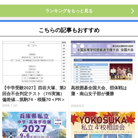
ランキングをもっと見る
こちらの記事もおすすめ
【中学受験2027】四谷大塚、第2
高校囲碁全国大会、団体戦は
回合不合判定テスト（7/5実施）
灘・南山女子部が優勝
偏差値…筑駒74・桜蔭70＜PR＞
2026.7.10
2026.8.5