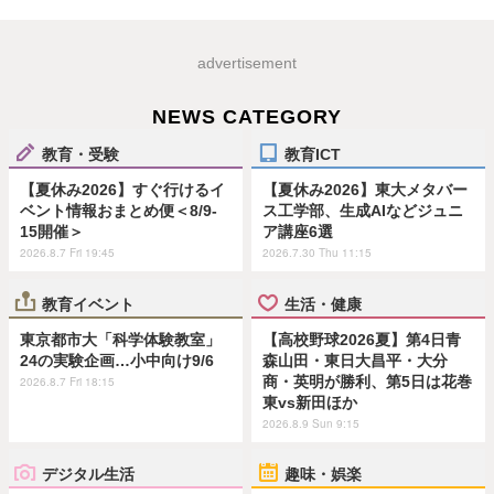
advertisement
NEWS CATEGORY
教育・受験
教育ICT
【夏休み2026】すぐ行けるイ
【夏休み2026】東大メタバー
ベント情報おまとめ便＜8/9-
ス工学部、生成AIなどジュニ
15開催＞
ア講座6選
2026.8.7 Fri 19:45
2026.7.30 Thu 11:15
教育イベント
生活・健康
東京都市大「科学体験教室」
【高校野球2026夏】第4日青
24の実験企画…小中向け9/6
森山田・東日大昌平・大分
商・英明が勝利、第5日は花巻
2026.8.7 Fri 18:15
東vs新田ほか
2026.8.9 Sun 9:15
デジタル生活
趣味・娯楽