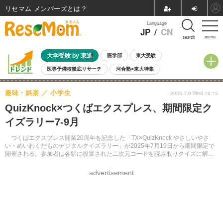
リセマム メンバーズ
Language
JP
/
CN
menu
search
大学受験 by 東進
医学部
東大受験
医専予備校徹底リサーチ
河合塾×東大特集
親子で考える大学選び
高校受験
中学受験
小学校受験
趣味・娯楽
小学生
2025.7.9 Wed 16:15
共通テスト
夏休み
8月開催学校説明会・相談会
QuizKnock×つくばエクスプレス、期間限定ク
8月開催イベント・WS
全国公立高校 過去問
人気記事
イズラリー7-9月
自由研究教材（小学生向け）
自由研究教材（中学生向け）
ランキング
つくばエクスプレス開業20周年を記念した「TX×QuizKnock やさしいやさ
い・めいわくだものデジタルクイズラリー」が2025年7月19日から期間限定で
開催される。参加者は各駅に設置された二次元コードを読み取りクイズに解答
する。初級・上級の2コースがあり、クリアするとオリジナルグッズが先着でも
らえる。
advertisement