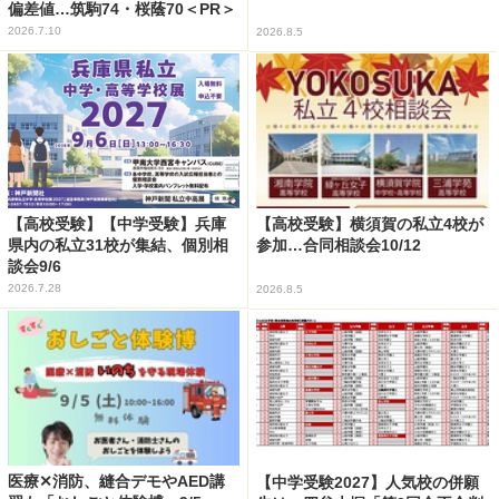
偏差値…筑駒74・桜蔭70＜PR＞
2026.7.10
2026.8.5
【高校受験】【中学受験】兵庫
【高校受験】横須賀の私立4校が
県内の私立31校が集結、個別相
参加…合同相談会10/12
談会9/6
2026.7.28
2026.8.5
医療✕消防、縫合デモやAED講
【中学受験2027】人気校の併願