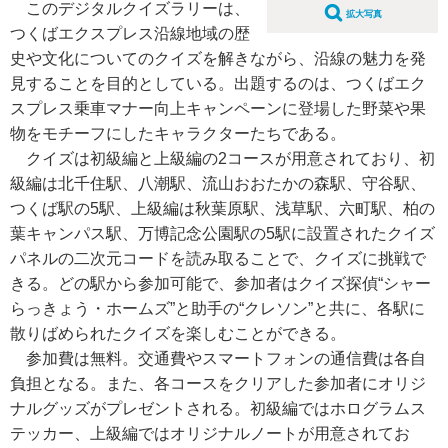
このデジタルクイズラリーは、
拡大写真
つくばエクスプレス沿線地域の歴
史や文化についてのクイズを解きながら、沿線の魅力を発
見することを目的としている。出題するのは、つくばエク
スプレス乗車マナー向上キャンペーンに登場した野菜や果
物をモチーフにしたキャラクターたちである。
クイズは初級編と上級編の2コースが用意されており、初
級編は北千住駅、八潮駅、流山おおたかの森駅、守谷駅、
つくば駅の5駅、上級編は秋葉原駅、浅草駅、六町駅、柏の
葉キャンパス駅、万博記念公園駅の5駅に設置されたクイズ
パネルの二次元コードを読み取ることで、クイズに挑戦で
きる。どの駅から参加可能で、参加者はクイズ探偵“シャー
らっきょう・ホームズ”と助手の“クレソン”と共に、各駅に
散りばめられたクイズを楽しむことができる。
参加費は無料。交通費やスマートフォンの通信費は各自
負担となる。また、各コースをクリアした参加者にオリジ
ナルグッズがプレゼントされる。初級編ではホログラムス
テッカー、上級編ではオリジナルノートが用意されてお