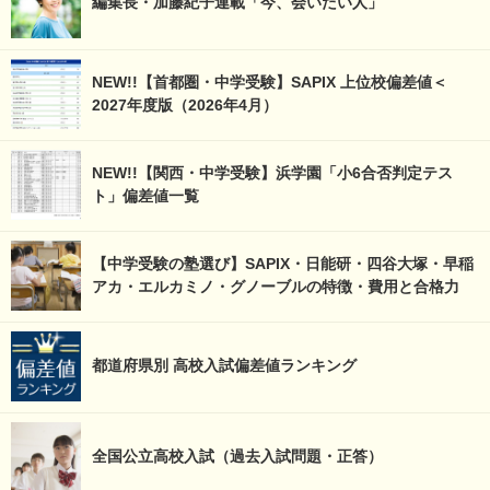
編集長・加藤紀子連載「今、会いたい人」
NEW!!【首都圏・中学受験】SAPIX 上位校偏差値＜
2027年度版（2026年4月）
NEW!!【関西・中学受験】浜学園「小6合否判定テス
ト」偏差値一覧
【中学受験の塾選び】SAPIX・日能研・四谷大塚・早稲
アカ・エルカミノ・グノーブルの特徴・費用と合格力
都道府県別 高校入試偏差値ランキング
全国公立高校入試（過去入試問題・正答）