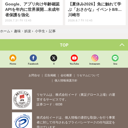
Google、アプリ向け年齢確認
【夏休み2026】魚に触れて学
APIを年内に世界展開…未成年
ぶ「おさかな」イベント8/8…
者保護を強化
川崎市
2026.7.31 Fri 13:45
2026.8.7 Fri 10:45
ホーム
›
趣味・娯楽
›
小学生
›
記事
TOP
Home
Facebook
X
YouTube
Instagram
line
お問合せ
広告掲載
会社概要
リセマムについて
個人情報保護方針
リセマムは、株式会社イード（東証グロース上場）の運
営するサービスです。
証券コード：6038
株式会社イードは、個人情報の適切な取扱いを行う事業
者に対して付与されるプライバシーマークの付与認定を
受けています。