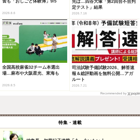
習も「おしごと体験博」9/5
先は…四谷大塚「第2回合不合判
定テスト」結果
2026.8.6
2026.7.16
全国高校麻雀32チーム本選出
司法試験予備試験2026、解答速
場…麻布や大阪星光、東海も
報＆総評動画を無料公開…アガ
ルート
2026.8.5
2026.7.21
Recommended by
特集・連載