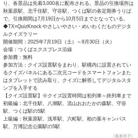
り、各景品は先着3,000名に配布される。景品の引換場所は
秋葉原駅、北千住駅、守谷駅、つくば駅の各定期券うりば
で、引換期間は7月19日から10月5日までとなっている。
◆TX×QuizKnock やさしいやさい・めいわくだものデジタ
ルクイズラリー
開催期間：2025年7月19日（土）～9月30日（火）
会場：つくばエクスプレス沿線
参加費：無料
参加方法：クイズ設置駅をまわり、駅構内に設置されてい
るクイズパネルにある二次元コードをスマートフォンまた
はタブレットで読み取り、クイズに解答してデジタルスタ
ンプを入手する
【クイズ設置駅】※クイズ設置時間は初列車～終列車まで
初級編：北千住駅、八潮駅、流山おおたかの森駅、守谷
駅、つくば駅の5駅
上級編：秋葉原駅、浅草駅、六町駅、柏の葉キャンパス
駅、万博記念公園駅の5駅
《風巻塔子》