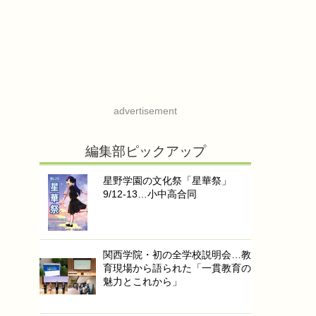
advertisement
編集部ピックアップ
星野学園の文化祭「星華祭」
9/12-13…小中高合同
関西学院・初の全学校説明会…教
育現場から語られた「一貫教育の
魅力とこれから」