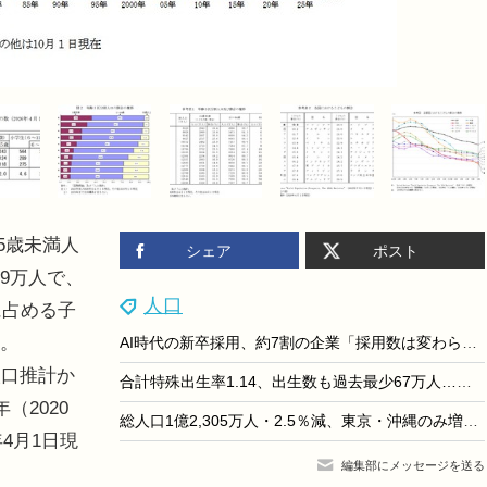
5歳未満人
シェア
ポスト
29万人で、
人口
に占める子
た。
AI時代の新卒採用、約7割の企業「採用数は変わらず」リクルートワークス調査
口推計か
合計特殊出生率1.14、出生数も過去最少67万人…人口動態統計
（2020
総人口1億2,305万人・2.5％減、東京・沖縄のみ増…国勢調査
4月1日現
編集部にメッセージを送る