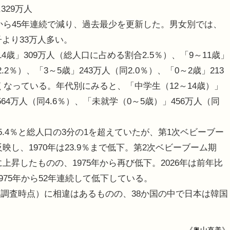
329万人
2年から45年連続で減り、過去最少を更新した。男女別では、
子より33万人多い。
歳」309万人（総人口に占める割合2.5％）、「9～11歳」
2.2％）、「3～5歳」243万人（同2.0％）、「0～2歳」213
くなっている。年代別にみると、「中学生（12～14歳）」
564万人（同4.6％）、「未就学（0～5歳）」456万人（同
5.4％と総人口の3分の1を超えていたが、第1次ベビーブー
反映し、1970年は23.9％まで低下。第2次ベビーブーム期
に上昇したものの、1975年から再び低下。2026年は前年比
1975年から52年連続して低下している。
調査時点）に相違はあるものの、38か国の中で日本は韓国