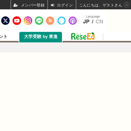
ログイン
こんにちは、ゲストさん
Language
JP
/
CN
ント
大学受験 by 東進