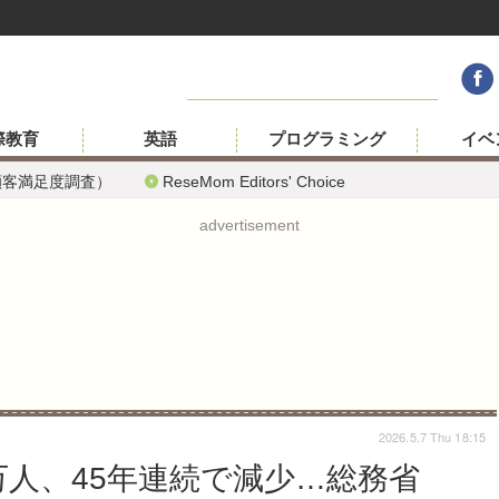
際教育
英語
プログラミング
イベ
顧客満足度調査）
ReseMom Editors' Choice
advertisement
2026.5.7 Thu 18:15
9万人、45年連続で減少…総務省