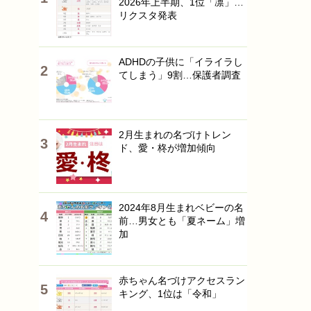
2026年上半期、1位「凛」…
リクスタ発表
ADHDの子供に「イライラし
てしまう」9割…保護者調査
2月生まれの名づけトレン
ド、愛・柊が増加傾向
2024年8月生まれベビーの名
前…男女とも「夏ネーム」増
加
赤ちゃん名づけアクセスラン
キング、1位は「令和」