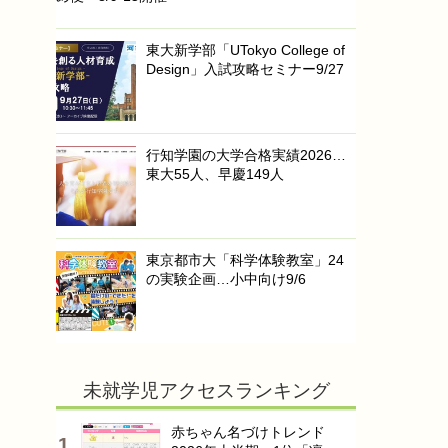
東大新学部「UTokyo College of
Design」入試攻略セミナー9/27
行知学園の大学合格実績2026…
東大55人、早慶149人
東京都市大「科学体験教室」24
の実験企画…小中向け9/6
未就学児アクセスランキング
赤ちゃん名づけトレンド