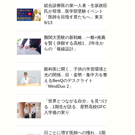
総合診療医の第一人者・生坂政臣
氏が登壇…医学部受験イベント
「医師を目指す君たちへ」東京
9/13
難関大受験の新戦略…一般×推薦
を賢く併願する高校1、2年生か
らの「複線設計」
眼科医に聞く、子供の学習環境と
光の関係…目・姿勢・集中力を整
えるBenQのデスクライト
「MindDuo 2」
「世界とつながる自分」を見つけ
る…1期生が語る、星野高校GFC
入学後の実り
日ごとに増す医師への憧れ…1期