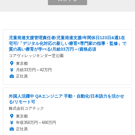
児童発達支援管理責任者/児童発達⽀援/年間休日123日&週1在
宅可/「デジタル化対応の新しい療育×専門家の指導・監修」で
質の高い療育が学べる/月給33万円～/資格必須
コアヴィレッジキンダー芝公園
東京都
月給33万円～42万円
正社員
外国人活躍中 QAエンジニア 手動・自動化/日本語力を活かせ
る/リモート可
株式会社コアテック
東京都
年収350万円～600万円
正社員