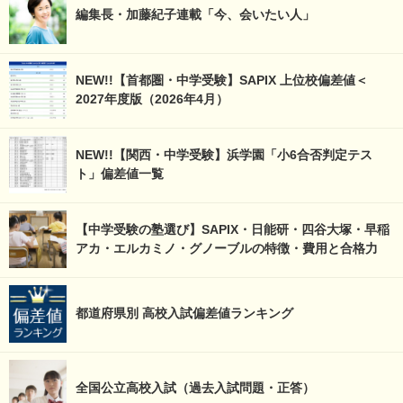
編集長・加藤紀子連載「今、会いたい人」
NEW!!【首都圏・中学受験】SAPIX 上位校偏差値＜
2027年度版（2026年4月）
NEW!!【関西・中学受験】浜学園「小6合否判定テス
ト」偏差値一覧
【中学受験の塾選び】SAPIX・日能研・四谷大塚・早稲
アカ・エルカミノ・グノーブルの特徴・費用と合格力
都道府県別 高校入試偏差値ランキング
全国公立高校入試（過去入試問題・正答）