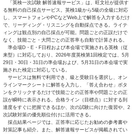
「英検一次試験 解答速報サービス」は、旺文社が提供す
る無料の自己採点サービス。英検1級から5級の全級に対応
し、スマートフォンやPCなどWeb上で解答を入力するだけ
で、リーディング・リスニングを自動採点できる。ライテ
ィングは観点別の自己採点が可能。問題ごとの正誤だけで
なく、技能ごと・大問ごとの正答率も自動で計算される。
準会場D・E・F日程および本会場で実施される英検（従
来型）に対応しており、2026年度英検第1回検定では、5月
29日・30日・31日の準会場および、5月31日の本会場で実
施された検定に対応している。
サービスは無料で利用でき、級と受験日を選択し、オン
ラインマークシートに解答を入力し、「答え合わせ」ボタ
ンをクリックするだけで技能ごとの正答率や問題ごとの正
誤が瞬時に表示される。合格ライン（目標点）に対する到
達度をすぐに把握できるほか、次の試験に向けた復習や、2
次試験対策の優先順位付けに活用できる。
採点結果ページでは、正答率に応じたお勧めの参考書や
対策記事も紹介。また、解答速報サービスが掲載されてい