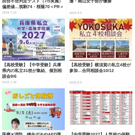
回合不合判定テスト（7/5実施）
灘・南山女子部が優勝
偏差値…筑駒74・桜蔭70＜PR＞
2026.7.10
2026.8.5
【高校受験】【中学受験】兵庫
【高校受験】横須賀の私立4校が
県内の私立31校が集結、個別相
参加…合同相談会10/12
談会9/6
2026.7.28
2026.8.5
医療✕消防、縫合デモやAED講
【中学受験2027】人気校の併願