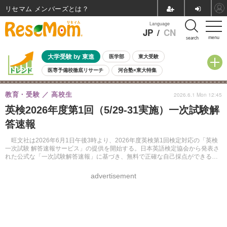
リセマム メンバーズ
Language
JP
/
CN
menu
search
大学受験 by 東進
医学部
東大受験
医専予備校徹底リサーチ
河合塾×東大特集
親子で考える大学選び
高校受験
中学受験
小学校受験
教育・受験
高校生
2026.6.1 Mon 12:45
共通テスト
夏休み
8月開催学校説明会・相談会
英検2026年度第1回（5/29-31実施）一次試験解
8月開催イベント・WS
全国公立高校 過去問
人気記事
答速報
自由研究教材（小学生向け）
自由研究教材（中学生向け）
ランキング
旺文社は2026年6月1日午後3時より、2026年度英検第1回検定対応の「英検
一次試験 解答速報サービス」の提供を開始する。日本英語検定協会から発表さ
れた公式な「一次試験解答速報」に基づき、無料で正確な自己採点ができる。
新設の「準2級プラス」含む、1級から5級までのすべての級に対応している。
advertisement