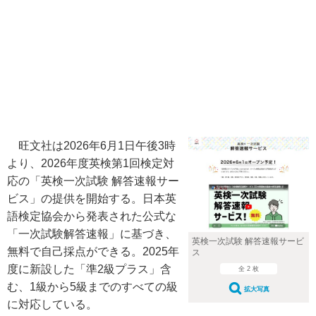
旺文社は2026年6月1日午後3時
より、2026年度英検第1回検定対
応の「英検一次試験 解答速報サー
ビス」の提供を開始する。日本英
語検定協会から発表された公式な
「一次試験解答速報」に基づき、
英検一次試験 解答速報サービ
無料で自己採点ができる。2025年
ス
度に新設した「準2級プラス」含
全 2 枚
む、1級から5級までのすべての級
拡大写真
に対応している。