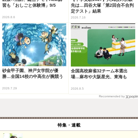
習も「おしごと体験博」9/5
先は…四谷大塚「第2回合不合判
定テスト」結果
2026.8.6
2026.7.16
砂金甲子園、神戸女学院が優
全国高校麻雀32チーム本選出
勝…全国14校の中高生が腕競う
場…麻布や大阪星光、東海も
2026.7.29
2026.8.5
Recommended by
特集・連載