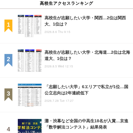
高校生アクセスランキング
高校生が志願したい大学・関西…2位は関西
大、1位は？
2026.8.6 Thu 9:15
高校生が志願したい大学・北海道…2位は北海
道大、1位は？
2026.8.5 Wed 12:15
「志願したい大学」6エリアで私立が1位…国
公立志向は2年連続低下
2026.7.28 Tue 17:27
灘・渋幕など全国の中高生18名が入賞…京進
「数学解法コンテスト」結果発表