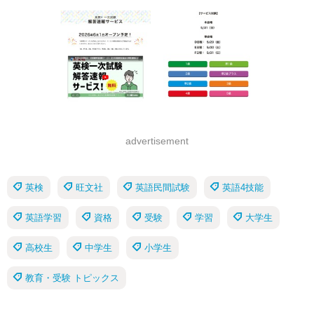
advertisement
英検
旺文社
英語民間試験
英語4技能
英語学習
資格
受験
学習
大学生
高校生
中学生
小学生
教育・受験 トピックス