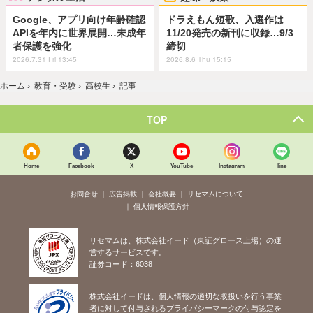
Google、アプリ向け年齢確認
ドラえもん短歌、入選作は
APIを年内に世界展開…未成年
11/20発売の新刊に収録…9/3
者保護を強化
締切
2026.7.31 Fri 13:45
2026.8.6 Thu 15:15
ホーム
›
教育・受験
›
高校生
›
記事
TOP
Home
Facebook
X
YouTube
Instagram
line
お問合せ
広告掲載
会社概要
リセマムについて
個人情報保護方針
リセマムは、株式会社イード（東証グロース上場）の運
営するサービスです。
証券コード：6038
株式会社イードは、個人情報の適切な取扱いを行う事業
者に対して付与されるプライバシーマークの付与認定を