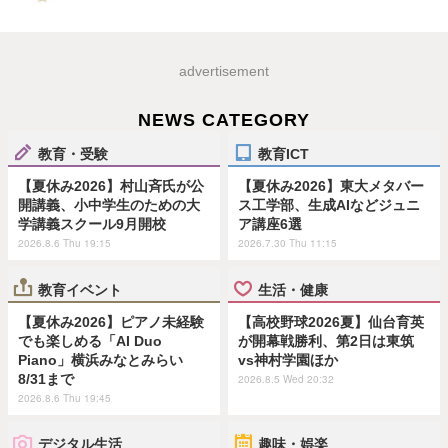
advertisement
NEWS CATEGORY
教育・受験
教育ICT
【夏休み2026】村山斉氏が公
【夏休み2026】東大メタバー
開講義、小中学生のための大
ス工学部、生成AIなどジュニ
学講義スクール9月開校
ア講座6選
2026.8.6 Thu 19:15
2026.7.30 Thu 11:15
教育イベント
生活・健康
【夏休み2026】ピアノ未経験
【高校野球2026夏】仙台育英
でも楽しめる「AI Duo
が開幕戦勝利、第2日は東筑
Piano」横浜みなとみらい
vs神村学園ほか
8/31まで
2026.8.5 Wed 20:32
2026.8.6 Thu 19:45
デジタル生活
趣味・娯楽