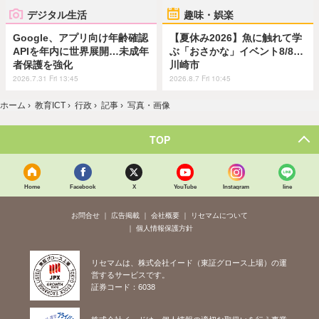
デジタル生活
趣味・娯楽
Google、アプリ向け年齢確認
【夏休み2026】魚に触れて学
APIを年内に世界展開…未成年
ぶ「おさかな」イベント8/8…
者保護を強化
川崎市
2026.7.31 Fri 13:45
2026.8.7 Fri 10:45
ホーム
›
教育ICT
›
行政
›
記事
›
写真・画像
TOP
Home
Facebook
X
YouTube
Instagram
line
お問合せ
広告掲載
会社概要
リセマムについて
個人情報保護方針
リセマムは、株式会社イード（東証グロース上場）の運
営するサービスです。
証券コード：6038