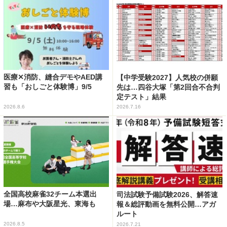
医療✕消防、縫合デモやAED講
【中学受験2027】人気校の併願
習も「おしごと体験博」9/5
先は…四谷大塚「第2回合不合判
定テスト」結果
2026.8.6
2026.7.16
全国高校麻雀32チーム本選出
司法試験予備試験2026、解答速
場…麻布や大阪星光、東海も
報＆総評動画を無料公開…アガ
ルート
2026.8.5
2026.7.21