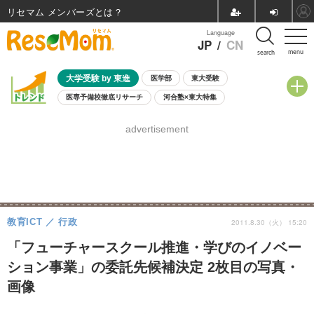
リセマム メンバーズ
Language
JP
/
CN
menu
search
大学受験 by 東進
医学部
東大受験
医専予備校徹底リサーチ
河合塾×東大特集
親子で考える大学選び
高校受験
中学受験
小学校受験
advertisement
共通テスト
夏休み
8月開催学校説明会・相談会
8月開催イベント・WS
全国公立高校 過去問
人気記事
自由研究教材（小学生向け）
自由研究教材（中学生向け）
ランキング
教育ICT
行政
2011.8.30（火） 15:20
「フューチャースクール推進・学びのイノベー
ション事業」の委託先候補決定 2枚目の写真・
画像