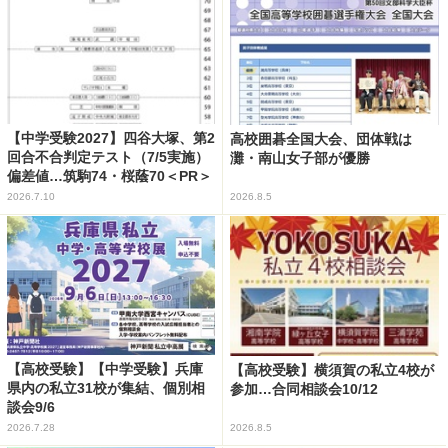
【中学受験2027】四谷大塚、第2
高校囲碁全国大会、団体戦は
回合不合判定テスト（7/5実施）
灘・南山女子部が優勝
偏差値…筑駒74・桜蔭70＜PR＞
2026.7.10
2026.8.5
【高校受験】【中学受験】兵庫
【高校受験】横須賀の私立4校が
県内の私立31校が集結、個別相
参加…合同相談会10/12
談会9/6
2026.7.28
2026.8.5