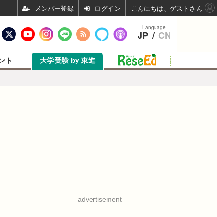
ログイン
こんにちは、ゲストさん
Language
JP
/
CN
ント
大学受験 by 東進
advertisement