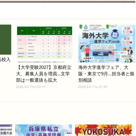
高校入
【大学受験2027】京都府立
海外大学進学フェア、大
大、募集人員を増員...文学
阪・東京で9月...担当者と個
部は一般選抜も拡大
別相談
2026.8.6 Thu 22:15
2026.8.6 Thu 21:45