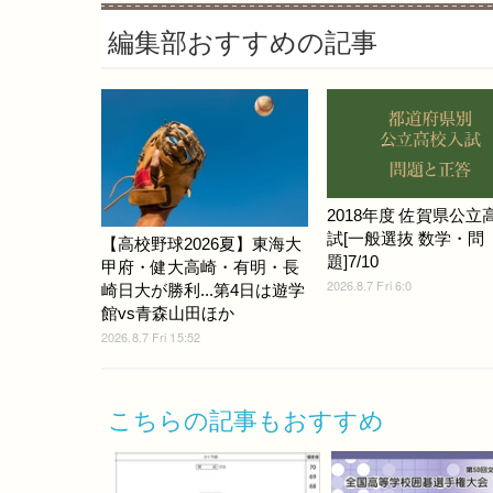
編集部おすすめの記事
2018年度 佐賀県公立
試[一般選抜 数学・問
【高校野球2026夏】東海大
題]7/10
甲府・健大高崎・有明・長
2026.8.7 Fri 6:0
崎日大が勝利...第4日は遊学
館vs青森山田ほか
2026.8.7 Fri 15:52
こちらの記事もおすすめ