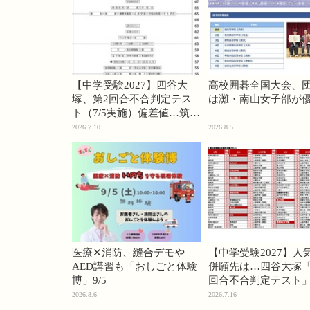
【中学受験2027】四谷大
高校囲碁全国大会、
塚、第2回合不合判定テス
は灘・南山女子部が
ト（7/5実施）偏差値…筑駒
74・桜蔭70＜PR＞
2026.7.10
2026.8.5
医療✕消防、縫合デモや
【中学受験2027】人
AED講習も「おしごと体験
併願先は…四谷大塚「
博」9/5
回合不合判定テスト
2026.8.6
2026.7.16