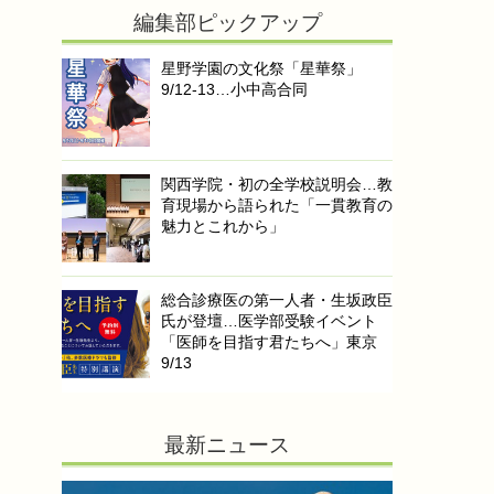
編集部ピックアップ
星野学園の文化祭「星華祭」
9/12-13…小中高合同
関西学院・初の全学校説明会…教
育現場から語られた「一貫教育の
魅力とこれから」
総合診療医の第一人者・生坂政臣
氏が登壇…医学部受験イベント
「医師を目指す君たちへ」東京
9/13
最新ニュース