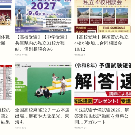
団体戦
【高校受験】【中学受験】
【高校受験】横須賀の私立
優勝
兵庫県内の私立31校が集
4校が参加…合同相談会
結、個別相談会9/6
10/12
2026.7.28
2026.8.5
気校の
全国高校麻雀32チーム本選
司法試験予備試験2026、解
第2
出場…麻布や大阪星光、東
答速報＆総評動画を無料公
」結果
海も
開…アガルート
2026.8.5
2026.7.21