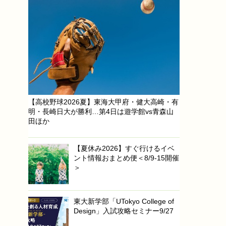
【高校野球2026夏】東海大甲府・健大高崎・有
明・長崎日大が勝利…第4日は遊学館vs青森山
田ほか
【夏休み2026】すぐ行けるイベ
ント情報おまとめ便＜8/9-15開催
＞
東大新学部「UTokyo College of
Design」入試攻略セミナー9/27