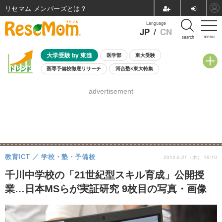
リセマム メンバーズ
Language
JP
/
CN
menu
search
大学受験 by 東進
医学部
東大受験
医専予備校徹底リサーチ
河合塾×東大特集
親子で考える大学選び
高校受験
中学受験
小学校受験
advertisement
共通テスト
夏休み
8月開催学校説明会・相談会
8月開催イベント・WS
全国公立高校 過去問
人気記事
自由研究教材（小学生向け）
自由研究教材（中学生向け）
ランキング
教育ICT
学校・塾・予備校
2012.6.21（木） 19:10
千川中学校の「21世紀型スキル育成」公開授
業…日本MSらが実証研究 9枚目の写真・画像