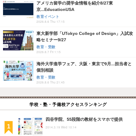
アメリカ留学の奨学金情報を紹介8/27東
京...EducationUSA
教育イベント
2026.8.6 Thu 17:15
東大新学部「UTokyo College of Design」入試攻
略セミナー9/27
教育・受験
2026.8.7 Fri 1:15
海外大学進学フェア、大阪・東京で9月...担当者と
個別相談
教育・受験
2026.8.6 Thu 21:45
学校・塾・予備校アクセスランキング
四谷学院、55段階の教材をスマホで提供
2014.3.19 Wed 10:14