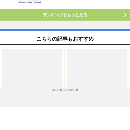
ランキングをもっと見る
こちらの記事もおすすめ
advertisement
【中学受験2027】四谷大塚、第2
高校囲碁全国大会、団体戦は
回合不合判定テスト（7/5実施）
灘・南山女子部が優勝
偏差値…筑駒74・桜蔭70＜PR＞
2026.7.10
2026.8.5