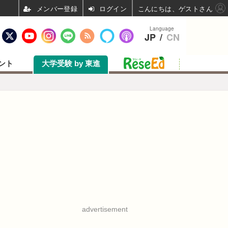
ログイン
こんにちは、ゲストさん
Language
JP
/
CN
ント
大学受験 by 東進
advertisement