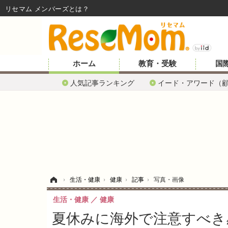
リセマム メンバーズ
ホーム
教育・受験
国
人気記事ランキング
イード・アワード（
ホーム
›
生活・健康
›
健康
›
記事
›
写真・画像
生活・健康
健康
夏休みに海外で注意すべき