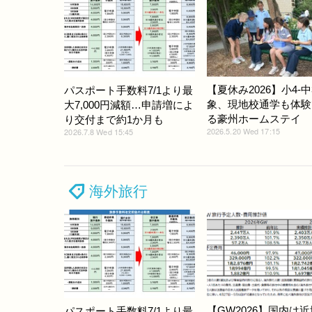
【夏休み2026】小4-中
パスポート手数料7/1より最
象、現地校通学も体験
大7,000円減額…申請増によ
る豪州ホームステイ
り交付まで約1か月も
2026.5.20 Wed 17:15
2026.7.8 Wed 15:45
海外旅行
【GW2026】国内は
パスポート手数料7/1より最