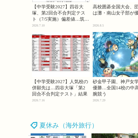
【中学受験2027】四谷大
高校囲碁全国大会、
塚、第2回合不合判定テス
は灘・南山女子部が
ト（7/5実施）偏差値…筑駒
74・桜蔭70＜PR＞
2026.7.10
2026.8.5
【中学受験2027】人気校の
砂金甲子園、神戸女
併願先は…四谷大塚「第2
優勝…全国14校の中
回合不合判定テスト」結果
腕競う
2026.7.16
2026.7.29
夏休み（海外旅行）