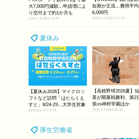
短期が主流…費用平均
大7,000円減額…申請増によ
6,000円
り交付まで約1か月も
2026.4.13 Mon 11:19
2026.7.8 Wed 15:45
夏休み
【高校野球2026夏】
【夏休み2026】マイクロソ
英が開幕戦勝利、第2
フトなど訪問「はたらくえ
筑vs神村学園ほか
すと」8/24-29…大学生対象
2026.8.5 Wed 20:32
2026.8.6 Thu 9:45
厚生労働省