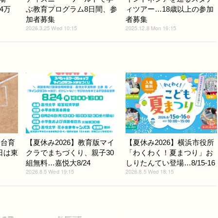
4万
ぶ教育プログラム8日間、参
ィツアー…18歳以上の参加
加者募集
者募集
2026.3.25 Wed 10:15
2025.12.8 Mon 16:15
仙台育
【夏休み2026】教育版マイ
【夏休み2026】横浜市役所
日は東
クラでまちづくり、親子30
「わくわく！夏まつり」お
組無料…嘉悦大8/24
しりたんてい登場…8/15-16
2026.8.5 Wed 19:15
2026.8.5 Wed 18:15