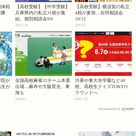
団体戦
【高校受験】【中学受験】
【高校受験】横須賀の私立
優勝
兵庫県内の私立31校が集
4校が参加…合同相談会
結、個別相談会9/6
10/12
2026.7.28
2026.8.5
学院が
全国高校麻雀32チーム本選
渋幕や東大寺学園など40
高生が
出場…麻布や大阪星光、東
校、高校生クイズTOKYO
海も
ラウンドへ
2026.8.5
2026.7.29
Recommended by