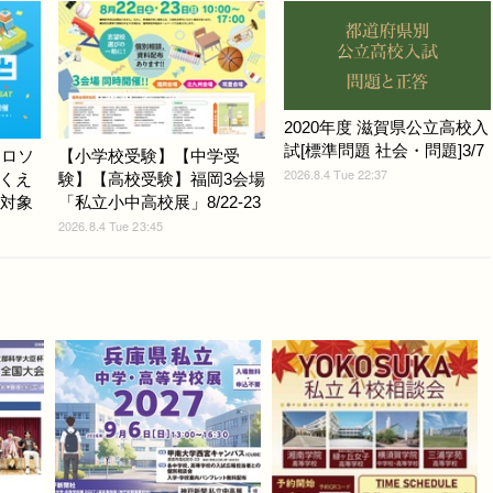
2020年度 滋賀県公立高校入
試[標準問題 社会・問題]3/7
クロソ
【小学校受験】【中学受
2026.8.4 Tue 22:37
くえ
験】【高校受験】福岡3会場
生対象
「私立小中高校展」8/22-23
2026.8.4 Tue 23:45