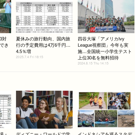
3対
夏休みの旅行動向、国内旅
四谷大塚「アメリカIvy
でき
行の予定費用は4万6千円…
League視察団」今年も実
4.5％増
施…全国統一小学生テスト
2025.7.4 Fri 18:15
上位30名を無料招待
2024.8.15 Thu 14:15
近場・
ディズニー・ワールドで学
インドネシアを巡るスタデ