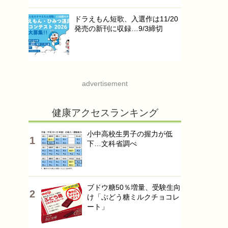
ドラえもん短歌、入選作は11/20
発売の新刊に収録…9/3締切
advertisement
健康アクセスランキング
小中高校生男子の握力が低
下…文科省調べ
ブドウ糖50％増量、受験生向
け「ぶどう糖ミルクチョコレ
ート」