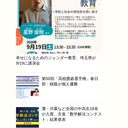
幸せになるためのジェンダー教育、埼玉県が
9/19に講演会
第50回「高校囲碁選手権」春日
部・桜蔭が個人優勝
灘・渋幕など全国の中高生18名
が入賞…京進「数学解法コンテス
ト」結果発表