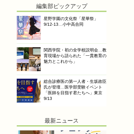
編集部ピックアップ
星野学園の文化祭「星華祭」
9/12-13…小中高合同
関西学院・初の全学校説明会…教
育現場から語られた「一貫教育の
魅力とこれから」
総合診療医の第一人者・生坂政臣
氏が登壇…医学部受験イベント
「医師を目指す君たちへ」東京
9/13
最新ニュース