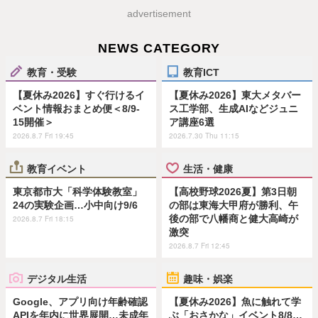
advertisement
NEWS CATEGORY
教育・受験
教育ICT
【夏休み2026】すぐ行けるイ
【夏休み2026】東大メタバー
ベント情報おまとめ便＜8/9-
ス工学部、生成AIなどジュニ
15開催＞
ア講座6選
2026.8.7 Fri 19:45
2026.7.30 Thu 11:15
教育イベント
生活・健康
東京都市大「科学体験教室」
【高校野球2026夏】第3日朝
24の実験企画…小中向け9/6
の部は東海大甲府が勝利、午
後の部で八幡商と健大高崎が
2026.8.7 Fri 18:15
激突
2026.8.7 Fri 12:45
デジタル生活
趣味・娯楽
Google、アプリ向け年齢確認
【夏休み2026】魚に触れて学
APIを年内に世界展開…未成年
ぶ「おさかな」イベント8/8…