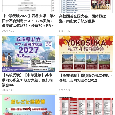
【中学受験2027】四谷大塚、第2
高校囲碁全国大会、団体戦は
回合不合判定テスト（7/5実施）
灘・南山女子部が優勝
偏差値…筑駒74・桜蔭70＜PR＞
2026.7.10
2026.8.5
【高校受験】【中学受験】兵庫
【高校受験】横須賀の私立4校が
県内の私立31校が集結、個別相
参加…合同相談会10/12
談会9/6
2026.7.28
2026.8.5