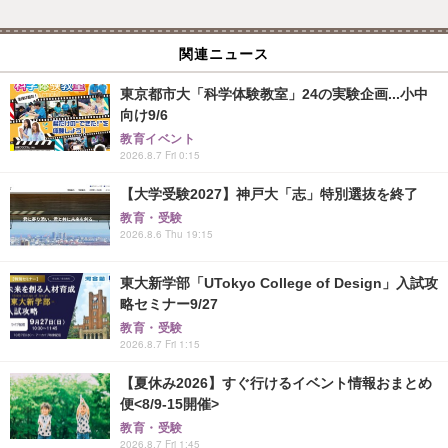
関連ニュース
東京都市大「科学体験教室」24の実験企画...小中
向け9/6
教育イベント
2026.8.7 Fri 0:15
【大学受験2027】神戸大「志」特別選抜を終了
教育・受験
2026.8.6 Thu 19:15
東大新学部「UTokyo College of Design」入試攻
略セミナー9/27
教育・受験
2026.8.7 Fri 1:15
【夏休み2026】すぐ行けるイベント情報おまとめ
便<8/9-15開催>
教育・受験
2026.8.7 Fri 1:45