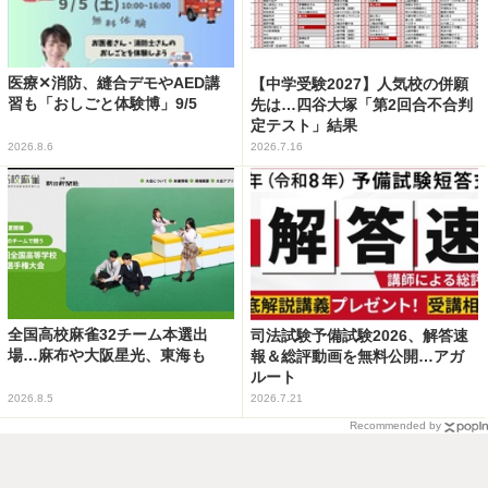
医療✕消防、縫合デモやAED講
【中学受験2027】人気校の併願
習も「おしごと体験博」9/5
先は…四谷大塚「第2回合不合判
定テスト」結果
2026.8.6
2026.7.16
全国高校麻雀32チーム本選出
司法試験予備試験2026、解答速
場…麻布や大阪星光、東海も
報＆総評動画を無料公開…アガ
ルート
2026.8.5
2026.7.21
Recommended by