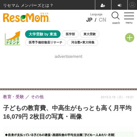
リセマム メンバーズ
Language
JP
/
CN
menu
search
大学受験 by 東進
医学部
東大受験
医専予備校徹底リサーチ
河合塾×東大特集
親子で考える大学選び
高校受験
中学受験
小学校受験
advertisement
共通テスト
夏休み
8月開催学校説明会・相談会
8月開催イベント・WS
全国公立高校 過去問
人気記事
自由研究教材（小学生向け）
自由研究教材（中学生向け）
ランキング
教育・受験
その他
2015.3.16（月） 19:21
子どもの教育費、中高生がもっとも高く月平均
16,079円 2枚目の写真・画像