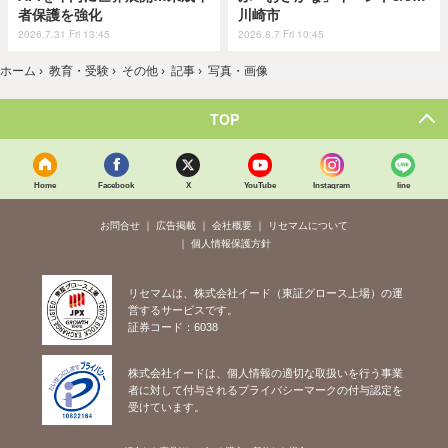
者保護を強化
川崎市
2026.7.31 Fri 13:45
2026.8.7 Fri 10:45
ホーム
›
教育・受験
›
その他
›
記事
›
写真・画像
TOP
Home
Facebook
X
YouTube
Instagram
line
お問合せ
広告掲載
会社概要
リセマムについて
個人情報保護方針
リセマムは、株式会社イード（東証グロース上場）の運
営するサービスです。
証券コード：6038
株式会社イードは、個人情報の適切な取扱いを行う事業
者に対して付与されるプライバシーマークの付与認定を
受けています。