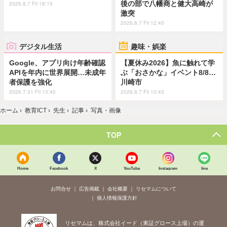
後の部で八幡商と健大高崎が
2026.8.7 Fri 18:15
激突
2026.8.7 Fri 12:45
デジタル生活
趣味・娯楽
Google、アプリ向け年齢確認
【夏休み2026】魚に触れて学
APIを年内に世界展開…未成年
ぶ「おさかな」イベント8/8…
者保護を強化
川崎市
2026.7.31 Fri 13:45
2026.8.7 Fri 10:45
ホーム
›
教育ICT
›
先生
›
記事
›
写真・画像
TOP
Home
Facebook
X
YouTube
Instagram
line
お問合せ
広告掲載
会社概要
リセマムについて
個人情報保護方針
リセマムは、株式会社イード（東証グロース上場）の運