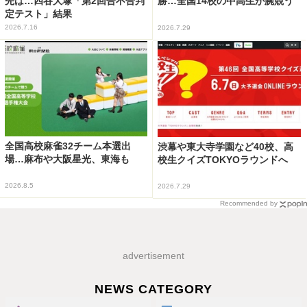
先は…四谷大塚「第2回合不合判
勝…全国14校の中高生が腕競う
定テスト」結果
2026.7.16
2026.7.29
全国高校麻雀32チーム本選出
渋幕や東大寺学園など40校、高
場…麻布や大阪星光、東海も
校生クイズTOKYOラウンドへ
2026.8.5
2026.7.29
Recommended by
advertisement
NEWS CATEGORY