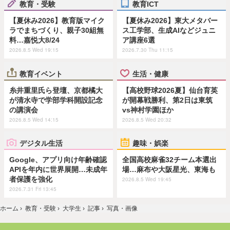
教育・受験
教育ICT
【夏休み2026】教育版マイク
【夏休み2026】東大メタバー
ラでまちづくり、親子30組無
ス工学部、生成AIなどジュニ
料…嘉悦大8/24
ア講座6選
2026.8.5 Wed 19:15
2026.7.30 Thu 11:15
教育イベント
生活・健康
糸井重里氏ら登壇、京都橘大
【高校野球2026夏】仙台育英
が清水寺で学部学科開設記念
が開幕戦勝利、第2日は東筑
の講演会
vs神村学園ほか
2026.8.5 Wed 14:15
2026.8.5 Wed 20:32
デジタル生活
趣味・娯楽
Google、アプリ向け年齢確認
全国高校麻雀32チーム本選出
APIを年内に世界展開…未成年
場…麻布や大阪星光、東海も
者保護を強化
2026.8.5 Wed 19:45
2026.7.31 Fri 13:45
ホーム
›
教育・受験
›
大学生
›
記事
›
写真・画像