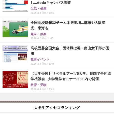
し...dodaキャンパス調査
生活・健康
2026.8.4 Tue 16:15
全国高校麻雀32チーム本選出場...麻布や大阪星
光、東海も
趣味・娯楽
2026.8.5 Wed 1:45
高校囲碁全国大会、団体戦は灘・南山女子部が優
勝
教育イベント
2026.8.4 Tue 16:40
【大学受験】リベラルアーツ5大学、福岡で合同進
学相談会...大学進学セミナー2026内で開催
教育・受験
2026.8.4 Tue 15:45
大学生アクセスランキング