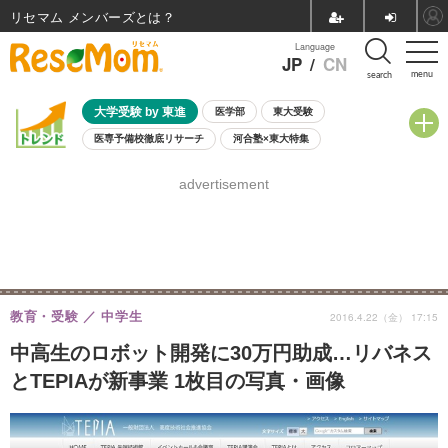
リセマム メンバーズ
Language
JP
/
CN
menu
search
大学受験 by 東進
医学部
東大受験
医専予備校徹底リサーチ
河合塾×東大特集
親子で考える大学選び
高校受験
中学受験
小学校受験
advertisement
共通テスト
夏休み
8月開催学校説明会・相談会
8月開催イベント・WS
全国公立高校 過去問
人気記事
自由研究教材（小学生向け）
自由研究教材（中学生向け）
ランキング
教育・受験
中学生
2016.4.22（金） 17:15
中高生のロボット開発に30万円助成…リバネス
とTEPIAが新事業 1枚目の写真・画像