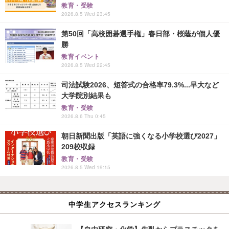
教育・受験
2026.8.5 Wed 23:45
第50回「高校囲碁選手権」春日部・桜蔭が個人優
勝
教育イベント
2026.8.5 Wed 22:45
司法試験2026、短答式の合格率79.3%...早大など
大学院別結果も
教育・受験
2026.8.6 Thu 0:45
朝日新聞出版「英語に強くなる小学校選び2027」
209校収録
教育・受験
2026.8.5 Wed 19:15
中学生アクセスランキング