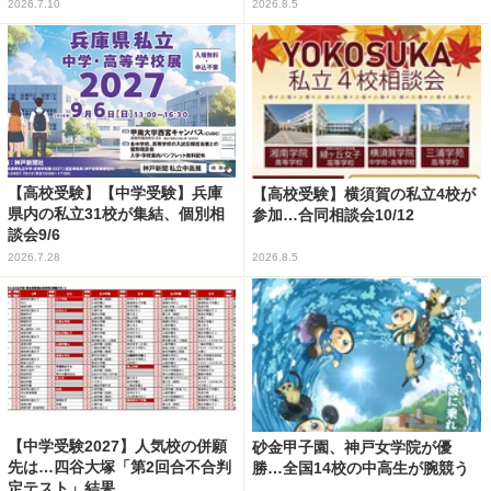
2026.7.10
2026.8.5
【高校受験】【中学受験】兵庫
【高校受験】横須賀の私立4校が
県内の私立31校が集結、個別相
参加…合同相談会10/12
談会9/6
2026.7.28
2026.8.5
【中学受験2027】人気校の併願
砂金甲子園、神戸女学院が優
先は…四谷大塚「第2回合不合判
勝…全国14校の中高生が腕競う
定テスト」結果