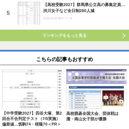
【高校受験2027】群馬県公立高の募集定員…
渋川女子など全日制280人減
2026.6.29 Mon 11:15
ランキングをもっと見る
こちらの記事もおすすめ
【中学受験2027】四谷大塚、第2
高校囲碁全国大会、団体戦は
回合不合判定テスト（7/5実施）
灘・南山女子部が優勝
偏差値…筑駒74・桜蔭70＜PR＞