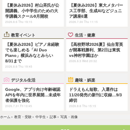
【夏休み2026】村山斉氏が公
【夏休み2026】東大メタバー
開講義、小中学生のための大
ス工学部、生成AIなどジュニ
学講義スクール9月開校
ア講座6選
2026.8.6 Thu 19:15
2026.7.30 Thu 11:15
教育イベント
生活・健康
【夏休み2026】ピアノ未経験
【高校野球2026夏】仙台育英
でも楽しめる「AI Duo
が開幕戦勝利、第2日は東筑
Piano」横浜みなとみらい
vs神村学園ほか
8/31まで
2026.8.5 Wed 20:32
2026.8.6 Thu 19:45
デジタル生活
趣味・娯楽
Google、アプリ向け年齢確認
ドラえもん短歌、入選作は
APIを年内に世界展開…未成年
11/20発売の新刊に収録…9/3
者保護を強化
締切
2026.7.31 Fri 13:45
2026.8.6 Thu 15:15
ホーム
›
教育・受験
›
中学生
›
記事
›
写真・画像