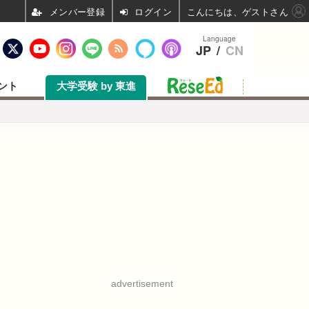
ログイン
こんにちは、ゲストさん
Language
JP
/
CN
ント
大学受験 by 東進
advertisement