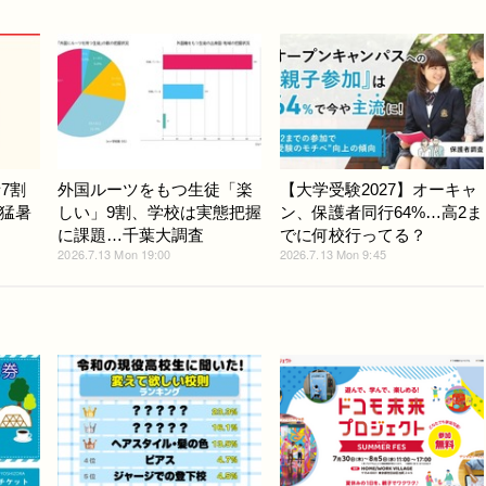
7割
外国ルーツをもつ生徒「楽
【大学受験2027】オーキャ
猛暑
しい」9割、学校は実態把握
ン、保護者同行64%…高2ま
に課題…千葉大調査
でに何校行ってる？
2026.7.13 Mon 19:00
2026.7.13 Mon 9:45