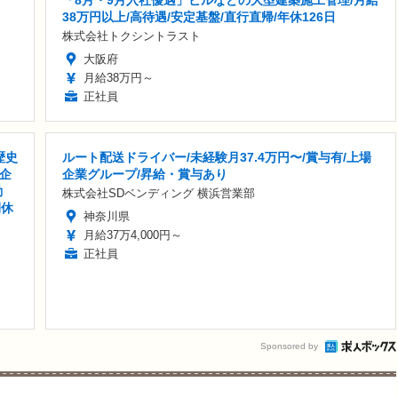
38万円以上/高待遇/安定基盤/直行直帰/年休126日
株式会社トクシントラスト
大阪府
月給38万円～
正社員
歴史
ルート配送ドライバー/未経験月37.4万円〜/賞与有/上場
企
企業グループ/昇給・賞与あり
勤
株式会社SDベンディング 横浜営業部
間休
神奈川県
月給37万4,000円～
正社員
Sponsored by