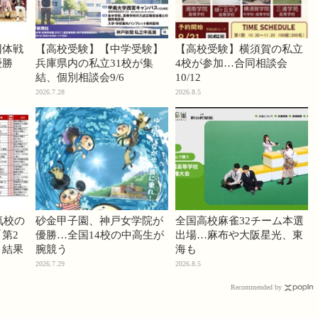
団体戦
【高校受験】【中学受験】
【高校受験】横須賀の私立
優勝
兵庫県内の私立31校が集
4校が参加…合同相談会
結、個別相談会9/6
10/12
2026.7.28
2026.8.5
気校の
砂金甲子園、神戸女学院が
全国高校麻雀32チーム本選
第2
優勝…全国14校の中高生が
出場…麻布や大阪星光、東
」結果
腕競う
海も
2026.7.29
2026.8.5
Recommended by