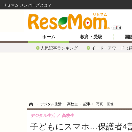
リセマム メンバーズ
ホーム
教育・受験
国
人気記事ランキング
イード・アワード（
ホーム
›
デジタル生活
›
高校生
›
記事
›
写真・画像
デジタル生活
高校生
子どもにスマホ…保護者4