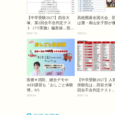
【中学受験2027】四谷大
高校囲碁全国大会、
塚、第2回合不合判定テス
は灘・南山女子部が
ト（7/5実施）偏差値…筑駒
74・桜蔭70＜PR＞
2026.7.10
2026.8.5
医療✕消防、縫合デモや
【中学受験2027】人
AED講習も「おしごと体験
併願先は…四谷大塚「
博」9/5
回合不合判定テスト
2026.8.6
2026.7.16