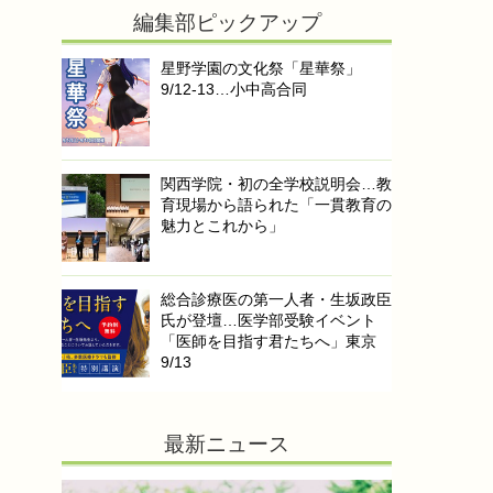
編集部ピックアップ
星野学園の文化祭「星華祭」
9/12-13…小中高合同
関西学院・初の全学校説明会…教
育現場から語られた「一貫教育の
魅力とこれから」
総合診療医の第一人者・生坂政臣
氏が登壇…医学部受験イベント
「医師を目指す君たちへ」東京
9/13
最新ニュース