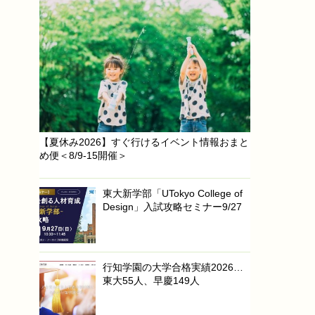
【夏休み2026】すぐ行けるイベント情報おまと
め便＜8/9-15開催＞
東大新学部「UTokyo College of
Design」入試攻略セミナー9/27
行知学園の大学合格実績2026…
東大55人、早慶149人