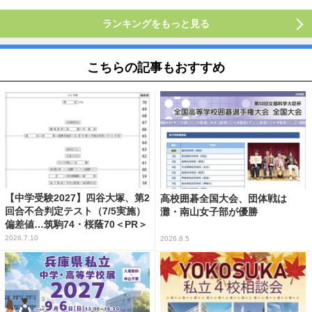
ランキングをもっと見る
こちらの記事もおすすめ
【中学受験2027】四谷大塚、第2
高校囲碁全国大会、団体戦は
回合不合判定テスト（7/5実施）
灘・南山女子部が優勝
偏差値…筑駒74・桜蔭70＜PR＞
2026.7.10
2026.8.5