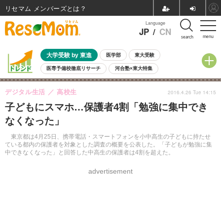
リセマム メンバーズ
Language
JP
/
CN
menu
search
大学受験 by 東進
医学部
東大受験
医専予備校徹底リサーチ
河合塾×東大特集
親子で考える大学選び
高校受験
中学受験
小学校受験
デジタル生活
高校生
2016.4.26 Tue 14:15
共通テスト
夏休み
8月開催学校説明会・相談会
子どもにスマホ…保護者4割「勉強に集中でき
8月開催イベント・WS
全国公立高校 過去問
人気記事
なくなった」
自由研究教材（小学生向け）
自由研究教材（中学生向け）
ランキング
東京都は4月25日、携帯電話・スマートフォンを小中高生の子どもに持たせ
ている都内の保護者を対象とした調査の概要を公表した。「子どもが勉強に集
中できなくなった」と回答した中高生の保護者は4割を超えた。
advertisement