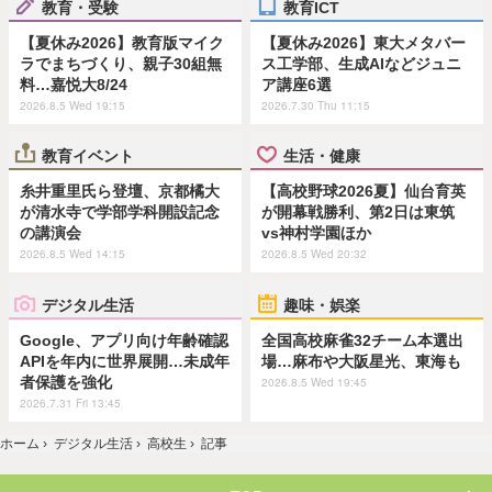
教育・受験
教育ICT
【夏休み2026】教育版マイク
【夏休み2026】東大メタバー
ラでまちづくり、親子30組無
ス工学部、生成AIなどジュニ
料…嘉悦大8/24
ア講座6選
2026.8.5 Wed 19:15
2026.7.30 Thu 11:15
教育イベント
生活・健康
糸井重里氏ら登壇、京都橘大
【高校野球2026夏】仙台育英
が清水寺で学部学科開設記念
が開幕戦勝利、第2日は東筑
の講演会
vs神村学園ほか
2026.8.5 Wed 14:15
2026.8.5 Wed 20:32
デジタル生活
趣味・娯楽
Google、アプリ向け年齢確認
全国高校麻雀32チーム本選出
APIを年内に世界展開…未成年
場…麻布や大阪星光、東海も
者保護を強化
2026.8.5 Wed 19:45
2026.7.31 Fri 13:45
ホーム
›
デジタル生活
›
高校生
›
記事