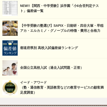
NEW!!【関西・中学受験】浜学園「小6合否判定テス
ト」偏差値一覧
【中学受験の塾選び】SAPIX・日能研・四谷大塚・早稲
アカ・エルカミノ・グノーブルの特徴・費用と合格力
都道府県別 高校入試偏差値ランキング
全国公立高校入試（過去入試問題・正答）
イード・アワード
（塾・通信教育・英語教育などの教育サービスの顧客満
足度調査）