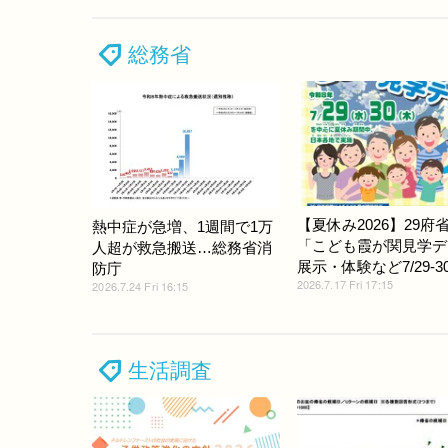
総務省
【夏休み2026】29府
熱中症が急増、1週間で1万
「こども霞が関見学デ
人超が救急搬送…総務省消
展示・体験など7/29-3
防庁
2026.7.17 Fri 17:15
2026.7.24 Fri 16:15
生活調査