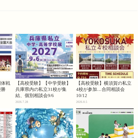
団体戦
【高校受験】【中学受験】
【高校受験】横須賀の私立
優勝
兵庫県内の私立31校が集
4校が参加…合同相談会
結、個別相談会9/6
10/12
2026.7.28
2026.8.5