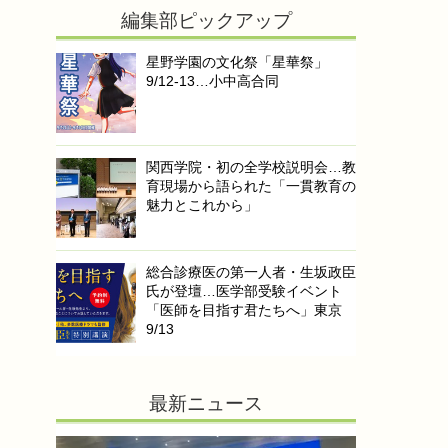
編集部ピックアップ
星野学園の文化祭「星華祭」
9/12-13…小中高合同
関西学院・初の全学校説明会…教
育現場から語られた「一貫教育の
魅力とこれから」
総合診療医の第一人者・生坂政臣
氏が登壇…医学部受験イベント
「医師を目指す君たちへ」東京
9/13
最新ニュース