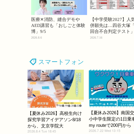
医療✕消防、縫合デモや
【中学受験2027】人
AED講習も「おしごと体験
併願先は…四谷大塚「
博」9/5
回合不合判定テスト
2026.8.6
2026.7.16
スマートフォン
【夏休み2026】南国
【夏休み2026】高校生向け
小中学生限定の1日乗
探究学習アイデアソン8/18
my routeで200円から
から、文京学院大
2026.7.22 Wed 13:15
2026.8.4 Tue 18:45