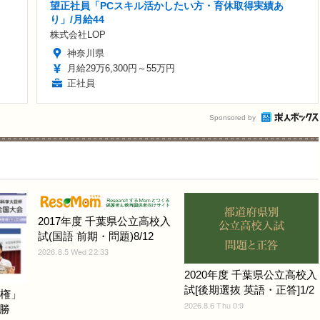
望正社員「PCスキル活かしたい方・育休取得実績あ
り」/月給44
株式会社LOP
神奈川県
月給29万6,300円～55万円
正社員
Sponsored by
2017年度 千葉県公立高校入
試(国語 前期・問題)8/12
2026.8.5 Wed 22:33
2020年度 千葉県公立高校入
試[後期選抜 英語・正答]1/2
手権」
2026.8.6 Thu 0:9
勝