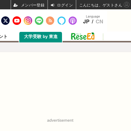
ログイン
こんにちは、ゲストさん
Language
JP
/
CN
ント
大学受験 by 東進
advertisement