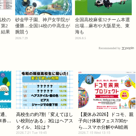
気校の
砂金甲子園、神戸女学院が
全国高校麻雀32チーム本選
第2
優勝…全国14校の中高生が
出場…麻布や大阪星光、東
」結果
腕競う
海も
2026.7.29
2026.8.5
Recommended by
交通、
高校生の約7割「変えてほし
【夏休み2026】ドコモ、親
車券…
い校則がある」3位はヘアス
子向け体験フェス7/30か
タイル、1位は？
ら…スマホ分解やAI絵画
2026.7.21 Tue 19:45
2026.7.15 Wed 13:15