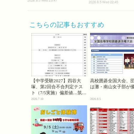
2026.8.5 Wed 23:47
2026.8.5 Wed 22:45
こちらの記事もおすすめ
【中学受験2027】四谷大
高校囲碁全国大会、
塚、第2回合不合判定テス
は灘・南山女子部が
ト（7/5実施）偏差値…筑駒
74・桜蔭70＜PR＞
2026.7.10
2026.8.5