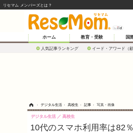
リセマム メンバーズ
ホーム
教育・受験
国
人気記事ランキング
イード・アワード（
ホーム
›
デジタル生活
›
高校生
›
記事
›
写真・画像
デジタル生活
高校生
10代のスマホ利用率は82％