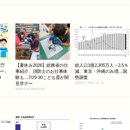
省庁
【夏休み2026】総務省の仕
総人口1億2,305万人・2.5％
ー」
事紹介、消防士のお仕事体
減、東京・沖縄のみ増…国
0
験も…7/29-30こども霞が関
勢調査
2026.6.1 Mon 16:15
見学デー
2026.6.24 Wed 9:45