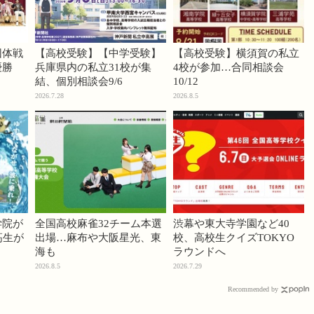
団体戦
【高校受験】【中学受験】
【高校受験】横須賀の私立
優勝
兵庫県内の私立31校が集
4校が参加…合同相談会
結、個別相談会9/6
10/12
2026.7.28
2026.8.5
学院が
全国高校麻雀32チーム本選
渋幕や東大寺学園など40
高生が
出場…麻布や大阪星光、東
校、高校生クイズTOKYO
海も
ラウンドへ
2026.8.5
2026.7.29
Recommended by