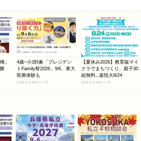
手権」
4歳~小3対象「プレジデン
【夏休み2026】教育版マイ
勝
トFamily祭2026」9/6、東大
クラでまちづくり、親子30
医療体験も
組無料...嘉悦大8/24
2026.8.5 Wed 17:15
2026.8.5 Wed 1:15