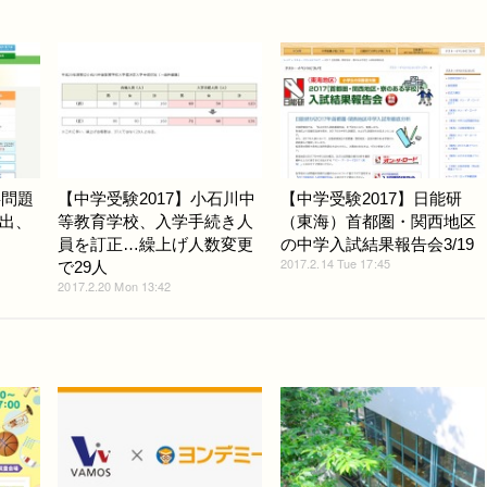
事問題
【中学受験2017】小石川中
【中学受験2017】日能研
出、
等教育学校、入学手続き人
（東海）首都圏・関西地区
員を訂正…繰上げ人数変更
の中学入試結果報告会3/19
2017.2.14 Tue 17:45
で29人
2017.2.20 Mon 13:42