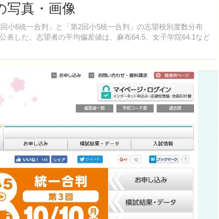
枚目の写真・画像
回小6統一合判」と「第2回小5統一合判」の志望校別度数分布
表した。志望者の平均偏差値は、麻布64.5、女子学院64.1など