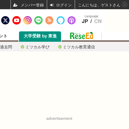
ログイン
こんにちは、ゲストさん
Language
JP
/
CN
ント
大学受験 by 東進
過去問
ミツカル学び
ミツカル教育通信
advertisement