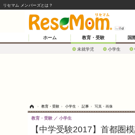
リセマム メンバーズ
ホーム
教育・受験
国
未就学児
小学生
ホーム
›
教育・受験
›
小学生
›
記事
›
写真・画像
教育・受験
小学生
【中学受験2017】首都圏模