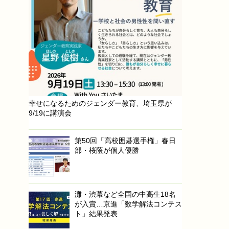
幸せになるためのジェンダー教育、埼玉県が
9/19に講演会
第50回「高校囲碁選手権」春日
部・桜蔭が個人優勝
灘・渋幕など全国の中高生18名
が入賞…京進「数学解法コンテス
ト」結果発表