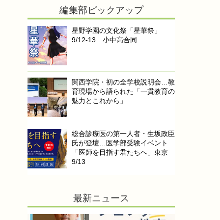
編集部ピックアップ
星野学園の文化祭「星華祭」
9/12-13…小中高合同
関西学院・初の全学校説明会…教
育現場から語られた「一貫教育の
魅力とこれから」
総合診療医の第一人者・生坂政臣
氏が登壇…医学部受験イベント
「医師を目指す君たちへ」東京
9/13
最新ニュース