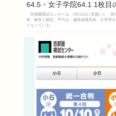
64.5・女子学院64.1 1
首都圏模試センターは、9月11日に実施した「第3
表、解答と解説、平均点・偏差値換算表、正答率を公
となっている。