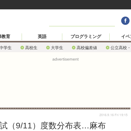
際教育
英語
プログラミング
イベ
中学生
高校生
大学生
高校偏差値
公立高校・
advertisement
2016.9.16 Fri 19:15
試（9/11）度数分布表…麻布