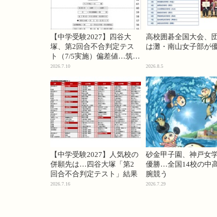
【中学受験2027】四谷大
高校囲碁全国大会、
塚、第2回合不合判定テス
は灘・南山女子部が
ト（7/5実施）偏差値…筑駒
74・桜蔭70＜PR＞
2026.7.10
2026.8.5
【中学受験2027】人気校の
砂金甲子園、神戸女
併願先は…四谷大塚「第2
優勝…全国14校の中
回合不合判定テスト」結果
腕競う
2026.7.16
2026.7.29