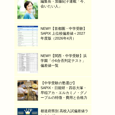
編集長・加藤紀子連載「今、
会いたい人」
NEW!!【首都圏・中学受験】
SAPIX 上位校偏差値＜2027
年度版（2026年4月）
NEW!!【関西・中学受験】浜
学園「小6合否判定テスト」
偏差値一覧
【中学受験の塾選び】
SAPIX・日能研・四谷大塚・
早稲アカ・エルカミノ・グノ
ーブルの特徴・費用と合格力
都道府県別 高校入試偏差値ラ