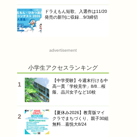
ドラえもん短歌、入選作は11/20
発売の新刊に収録…9/3締切
advertisement
小学生アクセスランキング
【中学受験】今週末行ける中
高一貫「学校見学」8/8…桜
蔭、品川女子など10校
【夏休み2026】教育版マイ
クラでまちづくり、親子30組
無料…嘉悦大8/24