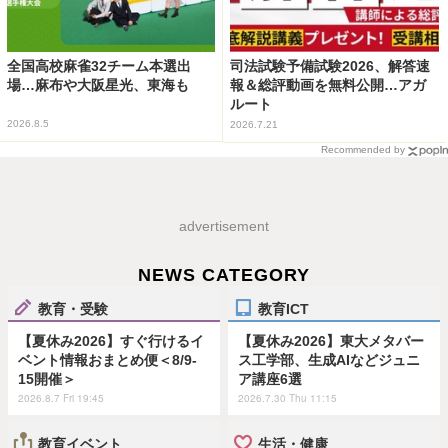
全国高校麻雀32チーム本選出
司法試験予備試験2026、解答速
場…麻布や大阪星光、東海も
報＆総評動画を無料公開…アガ
ルート
2026.8.5
2026.7.21
Recommended by
advertisement
NEWS CATEGORY
教育・受験
教育ICT
【夏休み2026】すぐ行けるイ
【夏休み2026】東大メタバー
ベント情報おまとめ便＜8/9-
ス工学部、生成AIなどジュニ
15開催＞
ア講座6選
2026.8.7 Fri 19:45
2026.7.30 Thu 11:15
教育イベント
生活・健康