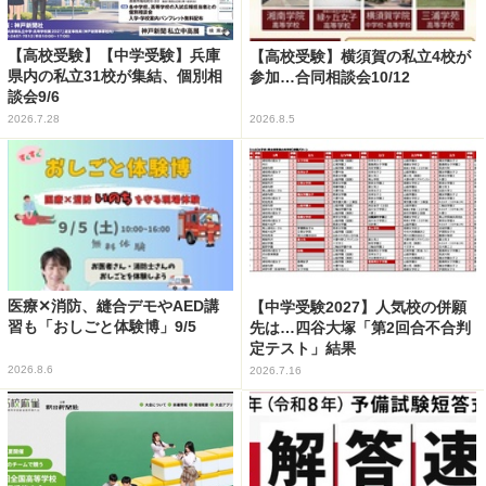
【高校受験】【中学受験】兵庫
【高校受験】横須賀の私立4校が
県内の私立31校が集結、個別相
参加…合同相談会10/12
談会9/6
2026.7.28
2026.8.5
医療✕消防、縫合デモやAED講
【中学受験2027】人気校の併願
習も「おしごと体験博」9/5
先は…四谷大塚「第2回合不合判
定テスト」結果
2026.8.6
2026.7.16