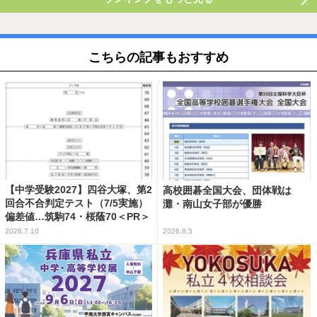
こちらの記事もおすすめ
【中学受験2027】四谷大塚、第2
高校囲碁全国大会、団体戦は
回合不合判定テスト（7/5実施）
灘・南山女子部が優勝
偏差値…筑駒74・桜蔭70＜PR＞
2026.7.10
2026.8.5