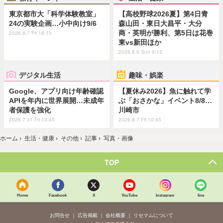
東京都市大「科学体験教室」
【高校野球2026夏】第4日青
24の実験企画…小中向け9/6
森山田・東日大昌平・大分
商・英明が勝利、第5日は花巻
2026.8.7 Fri 18:15
東vs新田ほか
2026.8.9 Sun 9:15
デジタル生活
趣味・娯楽
Google、アプリ向け年齢確認
【夏休み2026】魚に触れて学
APIを年内に世界展開…未成年
ぶ「おさかな」イベント8/8…
者保護を強化
川崎市
2026.7.31 Fri 13:45
2026.8.7 Fri 10:45
ホーム
›
生活・健康
›
その他
›
記事
›
写真・画像
TOP
Home
Facebook
X
YouTube
Instagram
line
お問合せ
広告掲載
会社概要
リセマムについて