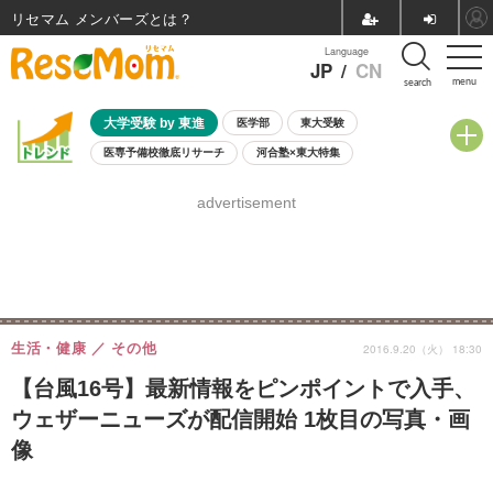
リセマム メンバーズ
Language
JP
/
CN
menu
search
大学受験 by 東進
医学部
東大受験
医専予備校徹底リサーチ
河合塾×東大特集
親子で考える大学選び
高校受験
中学受験
小学校受験
advertisement
共通テスト
夏休み
8月開催学校説明会・相談会
8月開催イベント・WS
全国公立高校 過去問
人気記事
自由研究教材（小学生向け）
自由研究教材（中学生向け）
ランキング
生活・健康
その他
2016.9.20（火） 18:30
【台風16号】最新情報をピンポイントで入手、
ウェザーニューズが配信開始 1枚目の写真・画
像