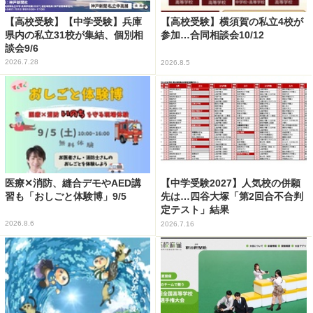
【高校受験】【中学受験】兵庫
【高校受験】横須賀の私立4校が
県内の私立31校が集結、個別相
参加…合同相談会10/12
談会9/6
2026.7.28
2026.8.5
医療✕消防、縫合デモやAED講
【中学受験2027】人気校の併願
習も「おしごと体験博」9/5
先は…四谷大塚「第2回合不合判
定テスト」結果
2026.8.6
2026.7.16