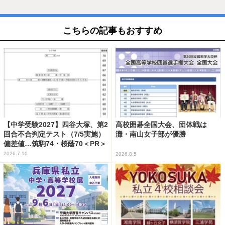
こちらの記事もおすすめ
【中学受験2027】四谷大塚、第2
高校囲碁全国大会、団体戦は
回合不合判定テスト（7/5実施）
灘・南山女子部が優勝
偏差値…筑駒74・桜蔭70＜PR＞
2026.7.10
2026.8.5