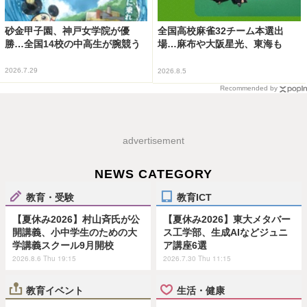
砂金甲子園、神戸女学院が優
全国高校麻雀32チーム本選出
勝…全国14校の中高生が腕競う
場…麻布や大阪星光、東海も
2026.7.29
2026.8.5
Recommended by
advertisement
NEWS CATEGORY
教育・受験
教育ICT
【夏休み2026】村山斉氏が公
【夏休み2026】東大メタバー
開講義、小中学生のための大
ス工学部、生成AIなどジュニ
学講義スクール9月開校
ア講座6選
2026.8.6 Thu 19:15
2026.7.30 Thu 11:15
教育イベント
生活・健康