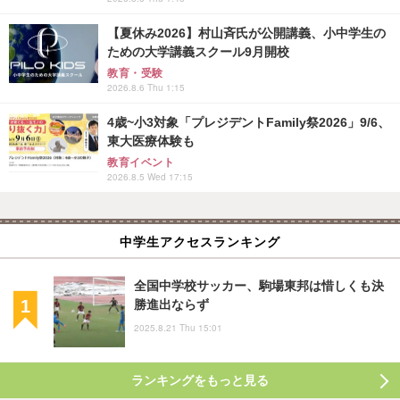
【夏休み2026】村山斉氏が公開講義、小中学生の
ための大学講義スクール9月開校
教育・受験
2026.8.6 Thu 1:15
4歳~小3対象「プレジデントFamily祭2026」9/6、
東大医療体験も
教育イベント
2026.8.5 Wed 17:15
中学生アクセスランキング
全国中学校サッカー、駒場東邦は惜しくも決
勝進出ならず
2025.8.21 Thu 15:01
ランキングをもっと見る