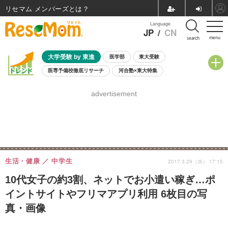
リセマム メンバーズ
Language
JP
/
CN
menu
search
大学受験 by 東進
医学部
東大受験
医専予備校徹底リサーチ
河合塾×東大特集
親子で考える大学選び
高校受験
中学受験
小学校受験
advertisement
共通テスト
夏休み
8月開催学校説明会・相談会
8月開催イベント・WS
全国公立高校 過去問
人気記事
自由研究教材（小学生向け）
自由研究教材（中学生向け）
ランキング
生活・健康
中学生
2017.3.29（水） 17:15
10代女子の約3割、ネットでお小遣い稼ぎ…ポ
イントサイトやフリマアプリ利用 6枚目の写
真・画像