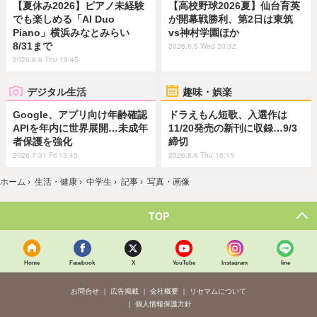
【夏休み2026】ピアノ未経験
【高校野球2026夏】仙台育英
でも楽しめる「AI Duo
が開幕戦勝利、第2日は東筑
Piano」横浜みなとみらい
vs神村学園ほか
8/31まで
2026.8.5 Wed 20:32
2026.8.6 Thu 19:45
デジタル生活
趣味・娯楽
Google、アプリ向け年齢確認
ドラえもん短歌、入選作は
APIを年内に世界展開…未成年
11/20発売の新刊に収録…9/3
者保護を強化
締切
2026.7.31 Fri 13:45
2026.8.6 Thu 15:15
ホーム
›
生活・健康
›
中学生
›
記事
›
写真・画像
TOP
Home
Facebook
X
YouTube
Instagram
line
お問合せ
広告掲載
会社概要
リセマムについて
個人情報保護方針