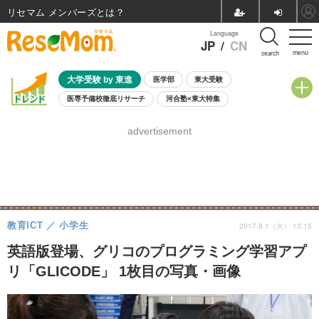
リセマム メンバーズ
Language
JP
/
CN
menu
search
大学受験 by 東進
医学部
東大受験
医専予備校徹底リサーチ
河合塾×東大特集
親子で考える大学選び
高校受験
中学受験
小学校受験
advertisement
共通テスト
夏休み
8月開催学校説明会・相談会
8月開催イベント・WS
全国公立高校 過去問
人気記事
自由研究教材（小学生向け）
自由研究教材（中学生向け）
ランキング
教育ICT
小学生
2017.8.1（火） 13:15
英語版登場、グリコのプログラミング学習アプ
リ「GLICODE」 1枚目の写真・画像