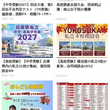
【中学受験2027】四谷大塚、第2
高校囲碁全国大会、団体戦は
回合不合判定テスト（7/5実施）
灘・南山女子部が優勝
偏差値…筑駒74・桜蔭70＜PR＞
2026.7.10
2026.8.5
【高校受験】【中学受験】兵庫
【高校受験】横須賀の私立4校が
県内の私立31校が集結、個別相
参加…合同相談会10/12
談会9/6
2026.7.28
2026.8.5