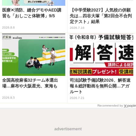
医療✕消防、縫合デモやAED講
【中学受験2027】人気校の併願
習も「おしごと体験博」9/5
先は…四谷大塚「第2回合不合判
定テスト」結果
2026.8.6
2026.7.16
全国高校麻雀32チーム本選出
司法試験予備試験2026、解答速
場…麻布や大阪星光、東海も
報＆総評動画を無料公開…アガ
ルート
2026.8.5
2026.7.21
Recommended by
advertisement