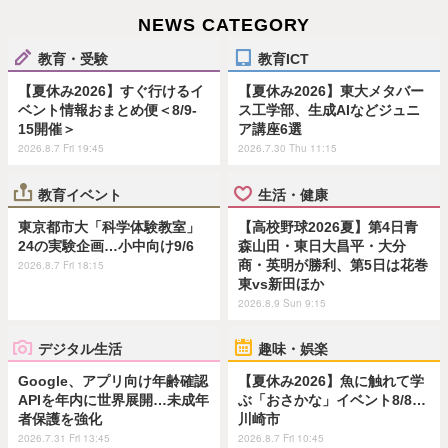
NEWS CATEGORY
教育・受験
教育ICT
【夏休み2026】すぐ行けるイ
【夏休み2026】東大メタバー
ベント情報おまとめ便＜8/9-
ス工学部、生成AIなどジュニ
15開催＞
ア講座6選
2026.8.7 Fri 19:45
2026.7.30 Thu 11:15
教育イベント
生活・健康
東京都市大「科学体験教室」
【高校野球2026夏】第4日青
24の実験企画…小中向け9/6
森山田・東日大昌平・大分
商・英明が勝利、第5日は花巻
2026.8.7 Fri 18:15
東vs新田ほか
2026.8.9 Sun 9:15
デジタル生活
趣味・娯楽
Google、アプリ向け年齢確認
【夏休み2026】魚に触れて学
APIを年内に世界展開…未成年
ぶ「おさかな」イベント8/8…
者保護を強化
川崎市
2026.7.31 Fri 13:45
2026.8.7 Fri 10:45