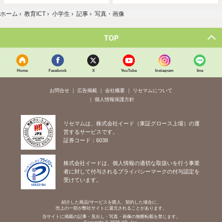
ホーム
›
教育ICT
›
小学生
›
記事
›
写真・画像
TOP
Home
Facebook
X
YouTube
Instagram
line
お問合せ
広告掲載
会社概要
リセマムについて
個人情報保護方針
リセマムは、株式会社イード（東証グロース上場）の運
営するサービスです。
証券コード：6038
株式会社イードは、個人情報の適切な取扱いを行う事業
者に対して付与されるプライバシーマークの付与認定を
受けています。
紹介した商品/サービスを購入、契約した場合に、
売上の一部が弊社サイトに還元されることがあります。
当サイトに掲載の記事・見出し・写真・画像の無断転載を禁じます。