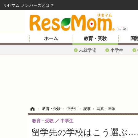
リセマム メンバーズ
ホーム
教育・受験
国
未就学児
小学生
ホーム
›
教育・受験
›
中学生
›
記事
›
写真・画像
教育・受験
中学生
留学先の学校はこう選ぶ…