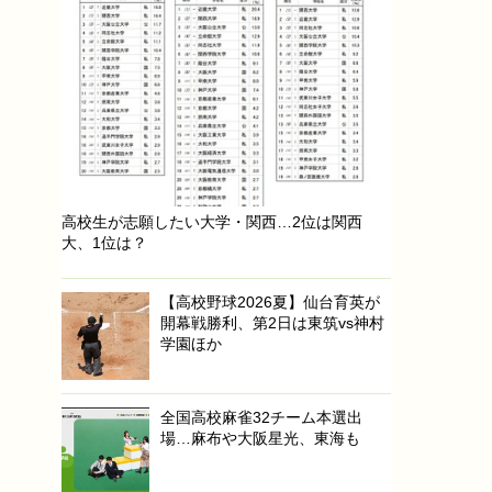
高校生が志願したい大学・関西…2位は関西
大、1位は？
【高校野球2026夏】仙台育英が
開幕戦勝利、第2日は東筑vs神村
学園ほか
全国高校麻雀32チーム本選出
場…麻布や大阪星光、東海も