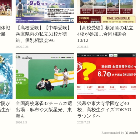
団体戦
【高校受験】【中学受験】
【高校受験】横須賀の私立
優勝
兵庫県内の私立31校が集
4校が参加…合同相談会
結、個別相談会9/6
10/12
2026.7.28
2026.8.5
学院が
全国高校麻雀32チーム本選
渋幕や東大寺学園など40
高生が
出場…麻布や大阪星光、東
校、高校生クイズTOKYO
海も
ラウンドへ
2026.8.5
2026.7.29
Recommended by