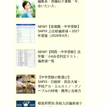
編集長・加藤紀子連載「今、
会いたい人」
NEW!!【首都圏・中学受験】
SAPIX 上位校偏差値＜2027
年度版（2026年4月）
NEW!!【関西・中学受験】浜
学園「小6合否判定テスト」
偏差値一覧
【中学受験の塾選び】
SAPIX・日能研・四谷大塚・
早稲アカ・エルカミノ・グノ
ーブルの特徴・費用と合格力
都道府県別 高校入試偏差値ラ