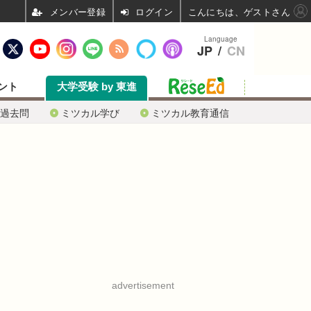
ログイン
こんにちは、ゲストさん
Language
JP
/
CN
ント
大学受験 by 東進
過去問
ミツカル学び
ミツカル教育通信
advertisement