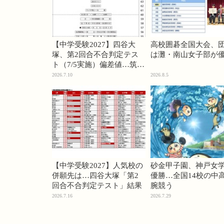
【中学受験2027】四谷大
高校囲碁全国大会、
塚、第2回合不合判定テス
は灘・南山女子部が
ト（7/5実施）偏差値…筑駒
74・桜蔭70＜PR＞
2026.7.10
2026.8.5
【中学受験2027】人気校の
砂金甲子園、神戸女
併願先は…四谷大塚「第2
優勝…全国14校の中
回合不合判定テスト」結果
腕競う
2026.7.16
2026.7.29