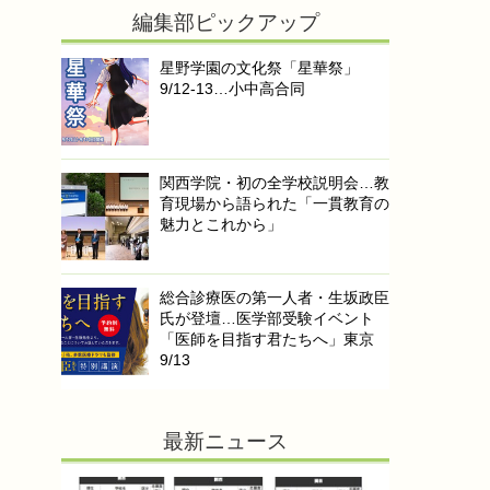
編集部ピックアップ
星野学園の文化祭「星華祭」
9/12-13…小中高合同
関西学院・初の全学校説明会…教
育現場から語られた「一貫教育の
魅力とこれから」
総合診療医の第一人者・生坂政臣
氏が登壇…医学部受験イベント
「医師を目指す君たちへ」東京
9/13
最新ニュース