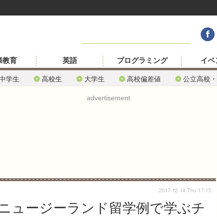
際教育
英語
プログラミング
イベ
中学生
高校生
大学生
高校偏差値
公立高校・
advertisement
2017.12.14 Thu 17:15
ニュージーランド留学例で学ぶチ