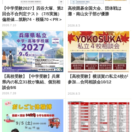
【中学受験2027】四谷大塚、第2
高校囲碁全国大会、団体戦は
回合不合判定テスト（7/5実施）
灘・南山女子部が優勝
偏差値…筑駒74・桜蔭70＜PR＞
2026.7.10
2026.8.5
【高校受験】【中学受験】兵庫
【高校受験】横須賀の私立4校が
県内の私立31校が集結、個別相
参加…合同相談会10/12
談会9/6
2026.7.28
2026.8.5