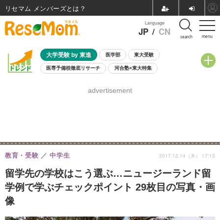
リセマム メンバーズ
Language
JP
/
CN
menu
search
大学受験 by 東進
医学部
東大受験
医専予備校徹底リサーチ
河合塾×東大特集
親子で考える大学選び
高校受験
中学受験
小学校受験
advertisement
共通テスト
夏休み
8月開催学校説明会・相談会
8月開催イベント・WS
全国公立高校 過去問
人気記事
自由研究教材（小学生向け）
自由研究教材（中学生向け）
ランキング
教育・受験
中学生
2017.12.14（木） 17:15
留学先の学校はこう選ぶ…ニュージーランド留
学例で学ぶチェックポイント 29枚目の写真・画
像