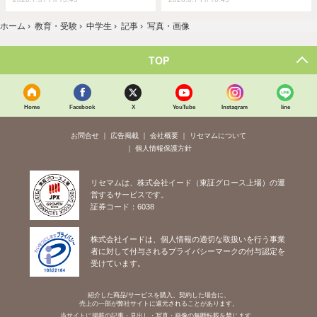
ホーム
›
教育・受験
›
中学生
›
記事
›
写真・画像
TOP
Home
Facebook
X
YouTube
Instagram
line
お問合せ
広告掲載
会社概要
リセマムについて
個人情報保護方針
リセマムは、株式会社イード（東証グロース上場）の運
営するサービスです。
証券コード：6038
株式会社イードは、個人情報の適切な取扱いを行う事業
者に対して付与されるプライバシーマークの付与認定を
受けています。
紹介した商品/サービスを購入、契約した場合に、
売上の一部が弊社サイトに還元されることがあります。
当サイトに掲載の記事・見出し・写真・画像の無断転載を禁じます。