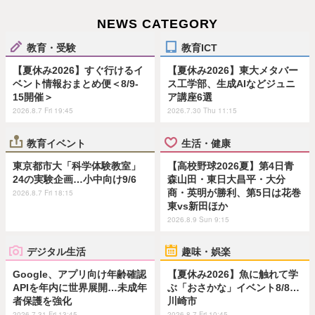
NEWS CATEGORY
教育・受験
教育ICT
【夏休み2026】すぐ行けるイ
【夏休み2026】東大メタバー
ベント情報おまとめ便＜8/9-
ス工学部、生成AIなどジュニ
15開催＞
ア講座6選
2026.8.7 Fri 19:45
2026.7.30 Thu 11:15
教育イベント
生活・健康
東京都市大「科学体験教室」
【高校野球2026夏】第4日青
24の実験企画…小中向け9/6
森山田・東日大昌平・大分
商・英明が勝利、第5日は花巻
2026.8.7 Fri 18:15
東vs新田ほか
2026.8.9 Sun 9:15
デジタル生活
趣味・娯楽
Google、アプリ向け年齢確認
【夏休み2026】魚に触れて学
APIを年内に世界展開…未成年
ぶ「おさかな」イベント8/8…
者保護を強化
川崎市
2026.7.31 Fri 13:45
2026.8.7 Fri 10:45