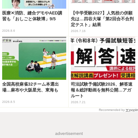
医療✕消防、縫合デモやAED講
【中学受験2027】人気校の併願
習も「おしごと体験博」9/5
先は…四谷大塚「第2回合不合判
定テスト」結果
2026.8.6
2026.7.16
全国高校麻雀32チーム本選出
司法試験予備試験2026、解答速
場…麻布や大阪星光、東海も
報＆総評動画を無料公開…アガ
ルート
2026.8.5
2026.7.21
Recommended by
advertisement