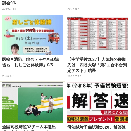
談会9/6
2026.7.28
2026.8.5
医療✕消防、縫合デモやAED講
【中学受験2027】人気校の併願
習も「おしごと体験博」9/5
先は…四谷大塚「第2回合不合判
定テスト」結果
2026.8.6
2026.7.16
全国高校麻雀32チーム本選出
司法試験予備試験2026、解答速