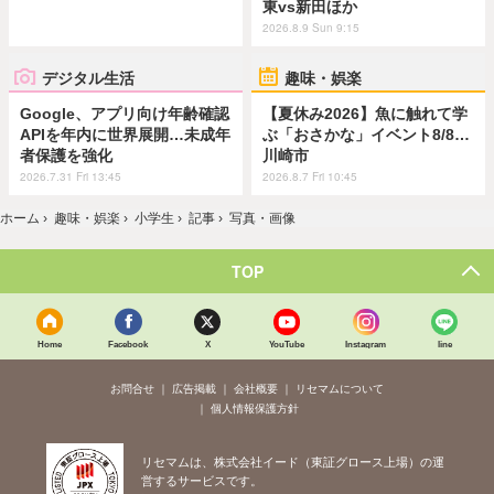
東vs新田ほか
2026.8.9 Sun 9:15
デジタル生活
趣味・娯楽
Google、アプリ向け年齢確認
【夏休み2026】魚に触れて学
APIを年内に世界展開…未成年
ぶ「おさかな」イベント8/8…
者保護を強化
川崎市
2026.7.31 Fri 13:45
2026.8.7 Fri 10:45
ホーム
›
趣味・娯楽
›
小学生
›
記事
›
写真・画像
TOP
Home
Facebook
X
YouTube
Instagram
line
お問合せ
広告掲載
会社概要
リセマムについて
個人情報保護方針
リセマムは、株式会社イード（東証グロース上場）の運
営するサービスです。