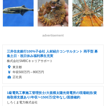
advertisement
三井住友銀行100%子会社 人材紹介コンサルタント 両手型 募
集土日・祝日休み福利厚生充実
株式会社SMBCキャリアサポート
東京都
年収500万円～800万円
正社員
1級電気工事施工管理技士/大規模太陽光発電所の現場統括/資
格取得支援あり/年収〜1500万/定年なし/面接確約
しろくま電力株式会社