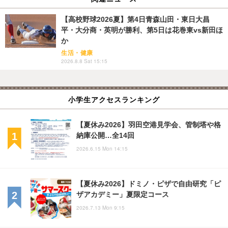
【高校野球2026夏】第4日青森山田・東日大昌
平・大分商・英明が勝利、第5日は花巻東vs新田ほ
か
生活・健康
2026.8.8 Sat 15:15
小学生アクセスランキング
【夏休み2026】羽田空港見学会、管制塔や格
納庫公開…全14回
2026.6.15 Mon 14:15
【夏休み2026】ドミノ・ピザで自由研究「ピ
ザアカデミー」夏限定コース
2026.7.13 Mon 9:15