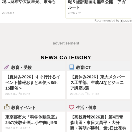
場…麻布や大阪星光、東海も
報＆総評動画を無料公開…アガ
ルート
2026.8.5
2026.7.21
Recommended by
advertisement
NEWS CATEGORY
教育・受験
教育ICT
【夏休み2026】すぐ行けるイ
【夏休み2026】東大メタバー
ベント情報おまとめ便＜8/9-
ス工学部、生成AIなどジュニ
15開催＞
ア講座6選
2026.8.7 Fri 19:45
2026.7.30 Thu 11:15
教育イベント
生活・健康
東京都市大「科学体験教室」
【高校野球2026夏】第4日青
24の実験企画…小中向け9/6
森山田・東日大昌平・大分
商・英明が勝利、第5日は花巻
2026.8.7 Fri 18:15