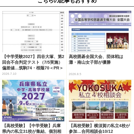
こちらの記事もおすすめ
【中学受験2027】四谷大塚、第2
高校囲碁全国大会、団体戦は
回合不合判定テスト（7/5実施）
灘・南山女子部が優勝
偏差値…筑駒74・桜蔭70＜PR＞
2026.7.10
2026.8.5
【高校受験】【中学受験】兵庫
【高校受験】横須賀の私立4校が
県内の私立31校が集結、個別相
参加…合同相談会10/12