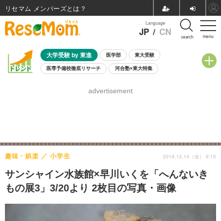
リセマム メンバーズ
Language
JP
/
CN
menu
search
大学受験 by 東進
医学部
東大受験
医専予備校徹底リサーチ
河合塾×東大特集
親子で考える大学選び
高校受験
中学受験
小学校受験
advertisement
共通テスト
夏休み
8月開催学校説明会・相談会
8月開催イベント・WS
全国公立高校 過去問
人気記事
自由研究教材（小学生向け）
自由研究教材（中学生向け）
ランキング
趣味・娯楽
小学生
2018.12.14（金） 9:15
サンシャイン水族館×早川いくを「へんないき
もの展3」3/20より 2枚目の写真・画像