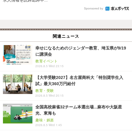
Sponsored by
関連ニュース
幸せになるためのジェンダー教育、埼玉県が9/19
に講演会
教育イベント
2026.8.5 Wed 23:15
【大学受験2027】名古屋商科大「特別奨学生入
試」最大360万円給付
教育・受験
2026.8.5 Wed 20:15
全国高校麻雀32チーム本選出場...麻布や大阪星
光、東海も
趣味・娯楽
2026.8.5 Wed 1:45