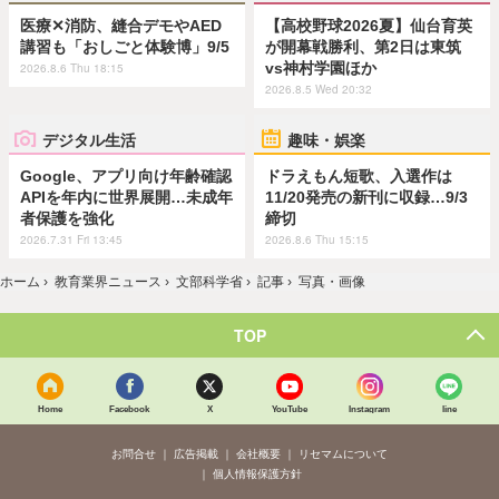
医療✕消防、縫合デモやAED
【高校野球2026夏】仙台育英
講習も「おしごと体験博」9/5
が開幕戦勝利、第2日は東筑
vs神村学園ほか
2026.8.6 Thu 18:15
2026.8.5 Wed 20:32
デジタル生活
趣味・娯楽
Google、アプリ向け年齢確認
ドラえもん短歌、入選作は
APIを年内に世界展開…未成年
11/20発売の新刊に収録…9/3
者保護を強化
締切
2026.7.31 Fri 13:45
2026.8.6 Thu 15:15
ホーム
›
教育業界ニュース
›
文部科学省
›
記事
›
写真・画像
TOP
Home
Facebook
X
YouTube
Instagram
line
お問合せ
広告掲載
会社概要
リセマムについて
個人情報保護方針