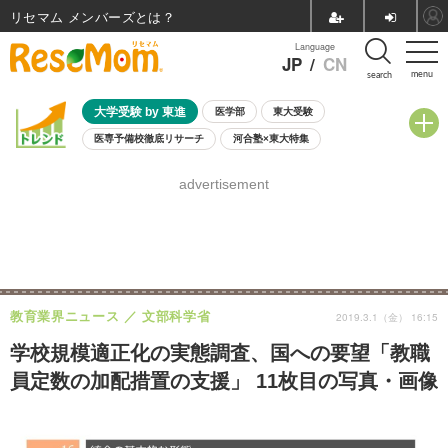
リセマム メンバーズ
Language
JP
/
CN
menu
search
大学受験 by 東進
医学部
東大受験
医専予備校徹底リサーチ
河合塾×東大特集
親子で考える大学選び
高校受験
中学受験
小学校受験
advertisement
共通テスト
夏休み
8月開催学校説明会・相談会
8月開催イベント・WS
全国公立高校 過去問
人気記事
自由研究教材（小学生向け）
自由研究教材（中学生向け）
ランキング
教育業界ニュース
文部科学省
2019.3.1（金） 16:15
学校規模適正化の実態調査、国への要望「教職
員定数の加配措置の支援」 11枚目の写真・画像